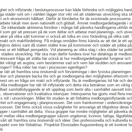
het och inflytande i beslutsprocesser kan både förhindra och möjliggöra hand
ga städer runt om i världen lägger stor vikt vid att städernas utveckling ska
kt och ekonomiskt hållbart. Därför är förståelse för de existerade processern
sarbete lokalt men även nationellt och globalt. Ämnet medborgardeltagande i 
. De inblandade aktörerna försöker i många fall påverka handlingarna utifrån d
 som gör att pressen på de som deltar och arbetar med planerings- och utveck
ker på olika sätt kommer vi också att tolka en viss förändring på olika sätt. 
akt och maktfördelning. På många områden finns känsla av att det är ett upp
ligtvis delvis sant då staten ställer krav på kommuner och städer att jobba på
s ur ett hållbart perspektiv. Vid planering av olika slag i våra städer tar poli
ra städers utveckling. Här ska man därför fundera över hur delaktiga är medbo
ntressant fråga att ställa här också är hur medborgardeltagandet fungerar och 
 det viktigt att avgöra; vem bestämmer vad och vem bär skulden och ansvare
ingen? Vilka roller har man i processen egentligen?
har rätt att framföra sina önskemål och förväntningar i den fysiska planeringe
iker och planerare backa lite och ge medborgarna den möjligheten eftersom 
 mest om en fråga om makt och inflytande. Nu är medborgarnas tid här och de
Alla medborgare har rätt till inflytande och detta ska betraktas som en viktig ny
bart samhällsbyggande är ett uppdrag som berör alla i samhället oavsett kön, e
, observationer och kvalitativa intervjuer. Intervjuerna har gjorts med flera 
roll i utvecklingen. Målet för studien är att förbättra medborgarinflytande oc
ktivitet och engagemang i planprocessen. Det som framkommer i undersökninge
processen. Det finns också vissa svårigheter för ansvariga att tillgodose der
rupper i samhället att delta. Vissa grupper har mindre möjligheter att påverka 
stort mellan olika medborgargrupper såsom ungdomar, kvinnor, fattiga, lågutbi
årt att framföra sina önskemål och idéer. Den professionella och kulturella
aspekt som bör förbättras. Projektet Ekostaden Augustenborg är ett konkret f
la