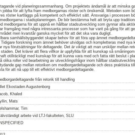
tagande vid planeringssammanhang. Om projektets ändamål är att minska gap
jobba för att lyfta fram medborgarnas röster och önskemål. Metoden som bör
es röster kartläggs på kompetent och effektivt sätt. Ansvariga i processen bör
medborgarna i stadsplaneringen. De bör bestämma helt att bryta upp tradition
 medborgarna för att uppnå en hållbar stadsutveckling som gynnar alla aktör
r framgång med några intressanta processer som har varit på gång för att g
mrådet men kvarstår ganska mycket för att det ska vara dugligt.
lbara samhällsbyggandet skapar behov för att föra upp ämnet medborgardelt
 Tidigare forskning inom ämnet behöver utvidgas och kompletteras med nya k
nya förutsättningar för deltagande. Det är viktigt att man urskiljer mellan ret
staden. Det kräver att flera villkor är uppfyllda för att kunskap så småningom s
aft otillräckligt med kunskap för att kunna vara med och fatta rätt beslut i
å olika roller vid bearbetning av utvecklingsfrågor inom hållbar stadsutvecklin
betydande gap mellan retoriken om medborgardeltagande och dess praktiska til
la för att nå upp till ett effektivt medborgardeltagande.
dborgardeltagande från retorik till handling
allet Ekostaden Augustenborg
acob, Khaled
yllin, Mats
elshammar, Tim
jälvständigt arbete vid LTJ-fakulteten, SLU
NSPECIFIED
012