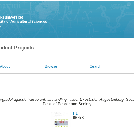
uksuniversitet
ity of Agricultural Sciences
y
udent Projects
About
Browse
Search
gardeltagande från retorik till handling : fallet Ekostaden Augustenborg.
Seco
Dept. of People and Society
PDF
967kB