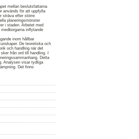
et mellan beslutsfattarna
 används för att uppfylla
 sträva efter större
ella planeringsmönster
er i staden. Arbetet med
e medborgarna inflytande
agande inom hållbar
unskaper. De teoretiska och
orik och handling när det
ker från ord till handling. I
 planeringssammanhang. Detta
g. Analysen visar tydliga
lämpning. Det finns