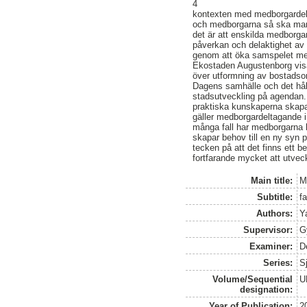
4
kontexten med medborgardel
och medborgarna så ska man 
det är att enskilda medborgar
påverkan och delaktighet av 
genom att öka samspelet med
Ekostaden Augustenborg visa
över utformning av bostadso
Dagens samhälle och det hål
stadsutveckling på agendan.
praktiska kunskaperna skapar 
gäller medborgardeltagande i 
många fall har medborgarna h
skapar behov till en ny syn p
tecken på att det finns ett 
fortfarande mycket att utveck
Main title:
Me
Subtitle:
f
Authors:
Y
Supervisor:
G
Examiner:
D
Series:
S
Volume/Sequential
U
designation:
Year of Publication:
2