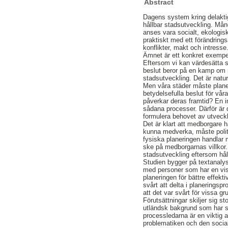
Abstract
Dagens system kring delaktig
hållbar stadsutveckling. Mån
anses vara socialt, ekologis
praktiskt med ett förändring
konflikter, makt och intresse
Ämnet är ett konkret exempel
Eftersom vi kan värdesätta sa
beslut beror på en kamp om m
stadsutveckling. Det är natur
Men våra städer måste planera
betydelsefulla beslut för vå
påverkar deras framtid? En i
sådana processer. Därför är
formulera behovet av utveckl
Det är klart att medborgare 
kunna medverka, måste polit
fysiska planeringen handlar
ske på medborgarnas villkor. 
stadsutveckling eftersom håll
Studien bygger på textanalys
med personer som har en viss 
planeringen för bättre effe
svårt att delta i planerings
att det var svårt för vissa g
Förutsättningar skiljer sig 
utländsk bakgrund som har sv
processledarna är en viktig 
problematiken och den socia