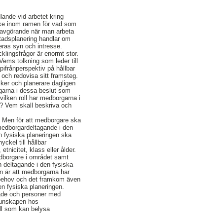
lande vid arbetet kring
 ske inom ramen för vad som
a avgörande när man arbeta
stadsplanering handlar om
eras syn och intresse.
lingsfrågor är enormt stor.
Vems tolkning som leder till
ifrånperspektiv på hållbar
 och redovisa sitt framsteg.
tiker och planerare dagligen
rgarna i dessa beslut som
vilken roll har medborgarna i
t? Vem skall beskriva och
n. Men för att medborgare ska
medborgardeltagande i den
n fysiska planeringen ska
ckel till hållbar
tnicitet, klass eller ålder.
medborgare i området samt
h deltagande i den fysiska
n är att medborgarna har
as behov och det framkom även
den fysiska planeringen.
ldade och personer med
 kunskapen hos
all som kan belysa