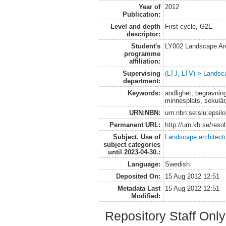
Year of
2012
Publication:
Level and depth
First cycle, G2E
descriptor:
Student's
LY002 Landscape Ar
programme
affiliation:
Supervising
(LTJ, LTV) > Landsca
department:
Keywords:
andlighet, begravning
minnesplats, sekulär,
URN:NBN:
urn:nbn:se:slu:epsil
Permanent URL:
http://urn.kb.se/res
Subject. Use of
Landscape architect
subject categories
until 2023-04-30.:
Language:
Swedish
Deposited On:
15 Aug 2012 12:51
Metadata Last
15 Aug 2012 12:51
Modified:
Repository Staff Onl