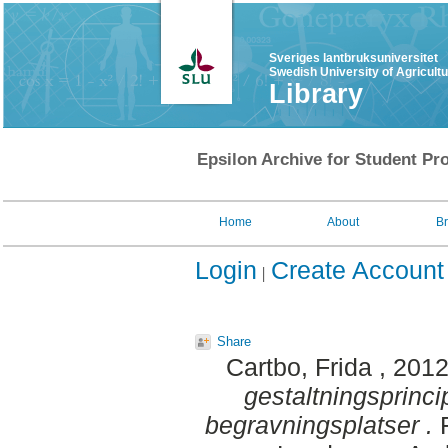
Sveriges lantbruksuniversitet
Swedish University of Agricult
Library
Epsilon Archive for Student Pro
Home
About
B
Login
Create Account
Share
Cartbo, Frida
, 201
gestaltningsprincip
begravningsplatser .
F