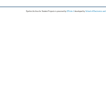
Epsilon Archive for Student Projects is
powored by
EPrints 3
developed by
School of Electronics an