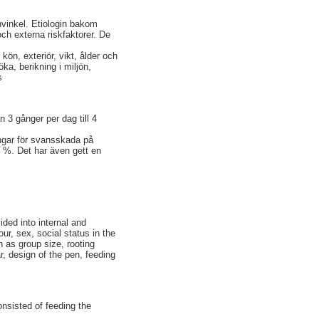
nvinkel. Etiologin bakom
och externa riskfaktorer. De
n, exteriör, vikt, ålder och
ka, berikning i miljön,
s
ån 3 gånger per dag till 4
ngar för svansskada på
 %. Det har även gett en
ided into internal and
our, sex, social status in the
h as group size, rooting
r, design of the pen, feeding
onsisted of feeding the