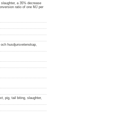
at slaughter, a 35% decrease
onversion ratio of one MJ per
n och husdjursvetenskap,
, pig, tail biting, slaughter,