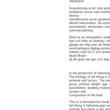
Abstract
Svansbitning är ett stort pr
problemet anses vara multifak
interna
riskfaktorerna avser genetis
allmän hälsostatus. De extern
strömaterial, temperatur, ven
sammansättning.
Detta är en retrospektiv stud
före och efter en ändring i ut
gånger per dag utan att ändr
sammantagna dagliga protein
slakteri med 54 % och antib
ökad tillväxt
på 46 gram per gris och dag o
In the production of fattenin
The etiology of tail biting is
external risk factors. The in
group, exterior, weight, age,
possibilities, bedding materi
system and
composition of the feed.
This is a retrospective stud
tail biting in fattening pigs
animals four times a day inst