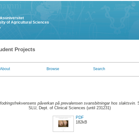
uksuniversitet
ity of Agricultural Sciences
y
udent Projects
About
Browse
Search
fodringsfrekvensens påverkan på prevalensen svansbitningar hos slaktsvin.
S
SLU, Dept. of Clinical Sciences (until 231231)
PDF
182kB