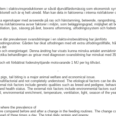
oblem i slaktsvinsproduktionen ur såväl djurvälfärdsmässig som ekonomisk sy
toriell och är ej helt utredd. Man kan dela in faktorerna i interna riskfaktorer 
ka egenskaper med avseende på ras och härstamning, beteende, rangordning, kö
a riskfaktorerna avser faktorer i miljön, som beläggningsgrad, möjlighet att bö
tilation, ljus, säsong på året, boxens utformning, utfodringssystem och fodret
ie där prevalensen svansbitningar i en slaktsvinsbesättning har jämförts
fodringsrutiner. Gården har ökat utfodringen med ett extra utfodringstillfälle, fr
a det
 och energiintaget. Denna ändring har visats kunna minska antalet anmärkni
iotika behandlingen av grisar med diagnosen svansbitning har minskat med 35
ch ett förbättrat foderutnyttjande motsvarande 1 MJ per kg tillväxt.
,
g pigs, tail biting is a major animal welfare and economical issue.
 multifactorial and not completely understood. The etiological factors can be div
ternal risk factors include genetic qualities such as breed and pedigree, behavi
 and health status. The external risk factors include environmental factors suc
al, environmental enrichment, temperature, ventilation, light, season of the yea
y where the prevalence of
 were compared before and after a change in the feeding routines. The change c
ead of three times a day. The total daily protein and energy