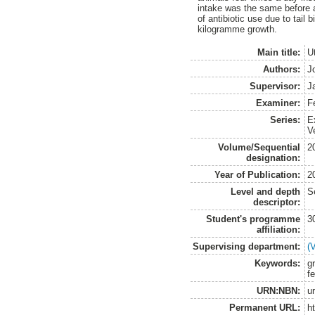
intake was the same before a
of antibiotic use due to tai
kilogramme growth.
Main title:
U
Authors:
J
Supervisor:
J
Examiner:
F
Series:
E
V
Volume/Sequential
2
designation:
Year of Publication:
2
Level and depth
S
descriptor:
Student's programme
3
affiliation:
Supervising department:
(
Keywords:
gr
f
URN:NBN:
u
Permanent URL:
h