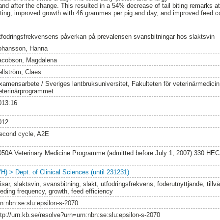
nd after the change. This resulted in a 54% decrease of tail biting remarks 
l biting, improved growth with 46 grammes per pig and day, and improved feed c
tfodringsfrekvensens påverkan på prevalensen svansbitningar hos slaktsvin
ohansson, Hanna
acobson, Magdalena
ellström, Claes
xamensarbete / Sveriges lantbruksuniversitet, Fakulteten för veterinärmedici
eterinärprogrammet
013:16
012
econd cycle, A2E
050A Veterinary Medicine Programme (admitted before July 1, 2007) 330 HEC
VH) > Dept. of Clinical Sciences (until 231231)
isar, slaktsvin, svansbitning, slakt, utfodringsfrekvens, foderutnyttjande, tillväxt
eeding frequency, growth, feed efficiency
rn:nbn:se:slu:epsilon-s-2070
ttp://urn.kb.se/resolve?urn=urn:nbn:se:slu:epsilon-s-2070