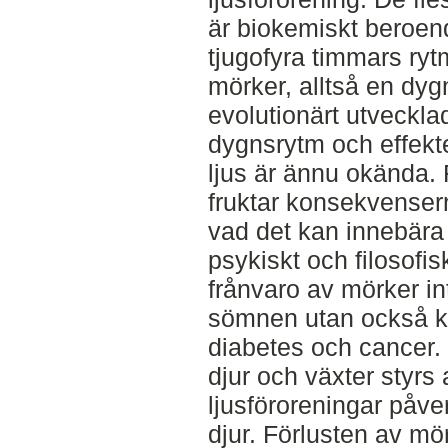
är biokemiskt beroe
tjugofyra timmars ryt
mörker, alltså en dy
evolutionärt utveckla
dygnsrytm och effekter
ljus är ännu okända.
fruktar konsekvenser
vad det kan innebära 
psykiskt och filosofis
frånvaro av mörker in
sömnen utan också kan
diabetes och cancer.
djur och växter styr
ljusföroreningar påver
djur. Förlusten av m