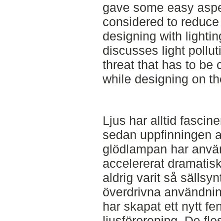
gave some easy aspe
considered to reduce l
designing with lightin
discusses light pollut
threat that has to be
while designing on th
Ljus har alltid fasci
sedan uppfinningen a
glödlampan har anvä
accelererat dramatisk
aldrig varit så sälls
överdrivna användni
har skapat ett nytt f
ljusförorening. De fl