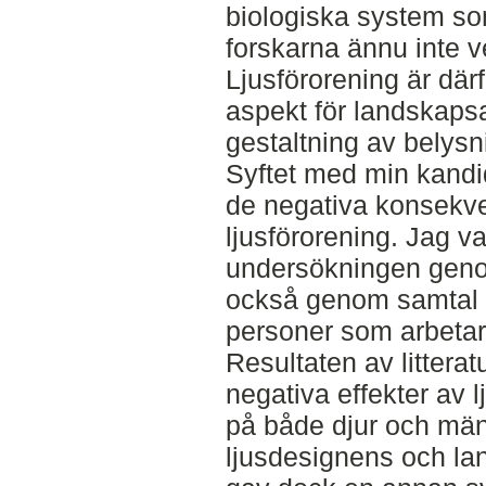
biologiska system s
forskarna ännu inte 
Ljusförorening är där
aspekt för landskapsar
gestaltning av belysn
Syftet med min kandid
de negativa konsekv
ljusförorening. Jag va
undersökningen genom
också genom samtal
personer som arbetar
Resultaten av littera
negativa effekter av l
på både djur och mä
ljusdesignens och la