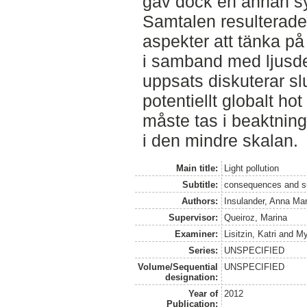
gav dock en annan s
Samtalen resulterade
aspekter att tänka på 
i samband med ljusd
uppsats diskuterar sl
potentiellt globalt ho
måste tas i beaktning
i den mindre skalan.
Main title:
Light pollution
Subtitle:
consequences and su
Authors:
Insulander, Anna Mar
Supervisor:
Queiroz, Marina
Examiner:
Lisitzin, Katri
and
My
Series:
UNSPECIFIED
Volume/Sequential
UNSPECIFIED
designation:
Year of
2012
Publication: