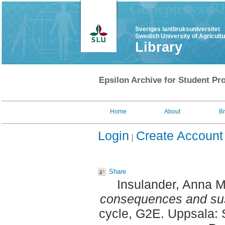
Sveriges lantbruksuniversitet
Swedish University of Agricult
Library
Epsilon Archive for Student Pro
Home
About
B
Login
Create Account
Share
Insulander, Anna M
consequences and sust
cycle, G2E. Uppsala: 