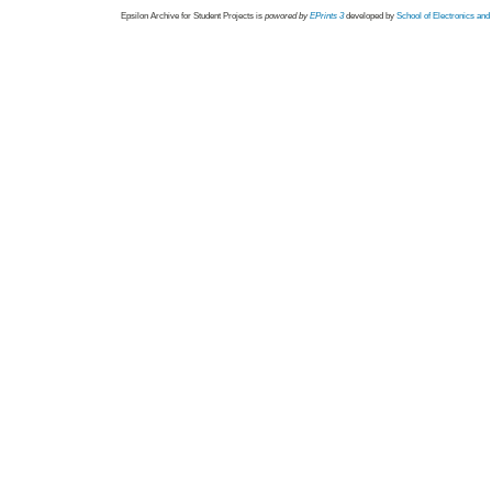
Epsilon Archive for Student Projects is
powored by
EPrints 3
developed by
School of Electronics an