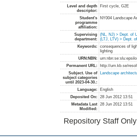
Level and depth
First cycle, G2E
descriptor:
Student's
NY004 Landscape Ar
programme
affiliation:
Supervising
(NL, NJ) > Dept. of
department:
(LTJ, LTV) > Dept. 
Keywords:
consequences of light
lighting
URN:NBN:
urn:nbn:se:slu:epsil
Permanent URL:
http://urn.kb.se/res
Subject. Use of
Landscape architect
subject categories
until 2023-04-30.:
Language:
English
Deposited On:
28 Jun 2012 13:51
Metadata Last
28 Jun 2012 13:51
Modified:
Repository Staff Onl