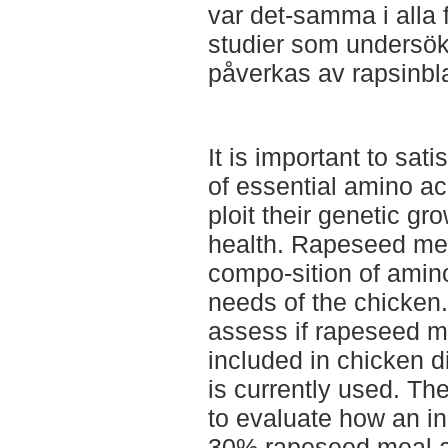
var det-samma i alla
studier som undersöke
påverkas av rapsinbl
It is important to sat
of essential amino aci
ploit their genetic gro
health. Rapeseed me
compo-sition of amin
needs of the chicken. 
assess if rapeseed 
included in chicken di
is currently used. Th
to evaluate how an i
30% rapeseed meal an