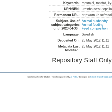
Keywords:
rapsmjöl, rapsfrö, ky
URN:NBN:
urn:nbn:se:slu:epsil
Permanent URL:
http://urn.kb.se/res
Subject. Use of
Animal husbandry
subject categories
Animal feeding
until 2023-04-30.:
Feed composition
Language:
Swedish
Deposited On:
25 May 2012 11:11
Metadata Last
25 May 2012 11:11
Modified:
Repository Staff Onl
Epsilon Archive for Student Projects is
powored by
EPrints 3
developed by
School of Electronics an