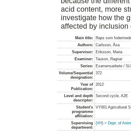
because the different
acid content, more s
investigate how the g
affected by inclusion
Main title:
Raps som fodermedel 
Authors:
Carlsson, Åsa
Supervisor:
Eriksson, Maria
Examiner:
Tauson, Ragnar
Series:
Examensarbete / SLU,
Volume/Sequential
372
designation:
Year of
2012
Publication:
Level and depth
Second cycle, A2E
descriptor:
Student's
VY001 Agricultural 
programme
affiliation:
Supervising
(VH) > Dept. of Anim
department: