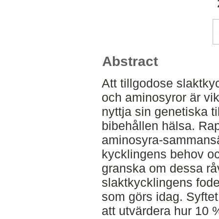
Abstract
Att tillgodose slaktk
och aminosyror är vikt
nyttja sin genetiska t
bibehållen hälsa. Ra
aminosyra-sammansä
kycklingens behov och
granska om dessa råv
slaktkycklingens fode
som görs idag. Syftet
att utvärdera hur 10