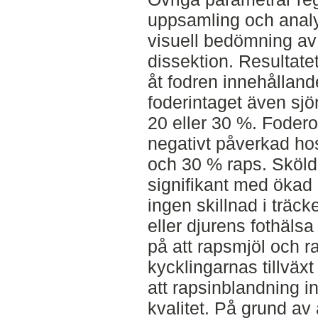
uppsamling och analy
visuell bedömning a
dissektion. Resultate
åt fodren innehålland
foderintaget även sj
20 eller 30 %. Fode
negativt påverkad ho
och 30 % raps. Sköld
signifikant med ökad
ingen skillnad i träc
eller djurens fothäls
på att rapsmjöl och r
kycklingarnas tillväx
att rapsinblandning i
kvalitet. På grund av