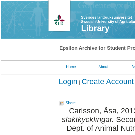
Sveriges lantbruksuniversitet
Swedish University of Agricult
Library
Epsilon Archive for Student Pro
Home
About
B
Login
Create Account
Share
Carlsson, Åsa
, 201
slaktkycklingar.
Secon
Dept. of Animal Nut