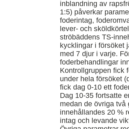
inblandning av rapsfr
1:5) påverkar paramet
foderintag, foderomv
lever- och sköldkörte
ströbäddens TS-innehå
kycklingar i försöket 
med 7 djur i varje. Fö
foderbehandlingar in
Kontrollgruppen fick 
under hela försöket (
fick dag 0-10 ett fod
Dag 10-35 fortsatte 
medan de övriga två 
innehållandes 20 % r
intag och levande vik
Övriga parametrar re