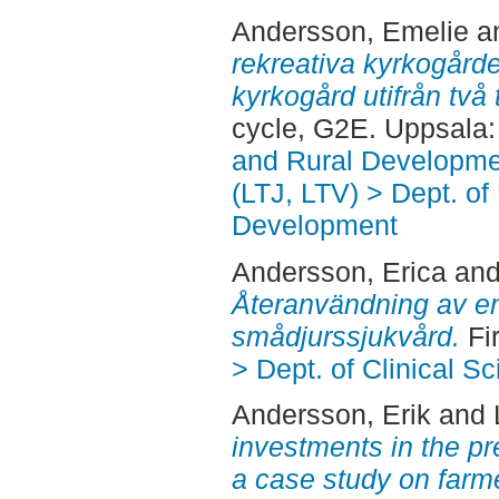
Andersson, Emelie
a
rekreativa kyrkogård
kyrkogård utifrån två 
cycle, G2E. Uppsala
and Rural Developme
(LTJ, LTV) > Dept. of
Development
Andersson, Erica
an
Återanvändning av e
smådjurssjukvård.
Fi
> Dept. of Clinical S
Andersson, Erik
and
investments in the pr
a case study on farme