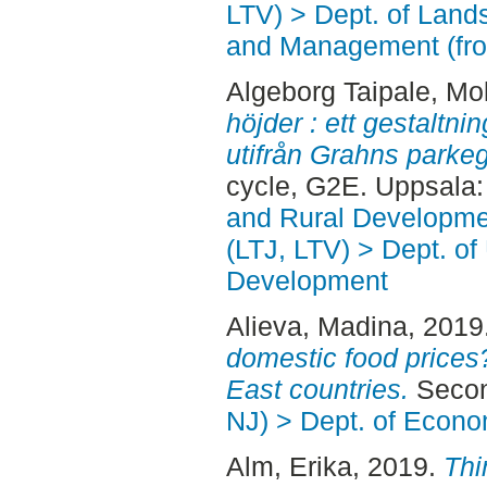
LTV) > Dept. of Land
and Management (fr
Algeborg Taipale, Mol
höjder : ett gestaltni
utifrån Grahns parke
cycle, G2E. Uppsala
and Rural Developme
(LTJ, LTV) > Dept. of
Development
Alieva, Madina
, 2019
domestic food prices
East countries.
Secon
NJ) > Dept. of Econo
Alm, Erika
, 2019.
Thi