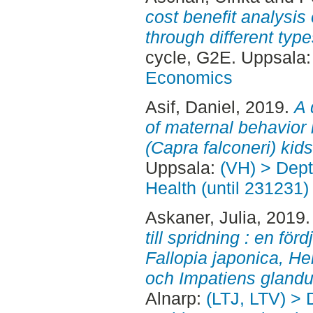
cost benefit analysis
through different type
cycle, G2E. Uppsala
Economics
Asif, Daniel
, 2019.
A 
of maternal behavior 
(Capra falconeri) kids
Uppsala:
(VH) > Dept
Health (until 231231)
Askaner, Julia
, 2019
till spridning : en fö
Fallopia japonica, 
och Impatiens glandul
Alnarp:
(LTJ, LTV) > 