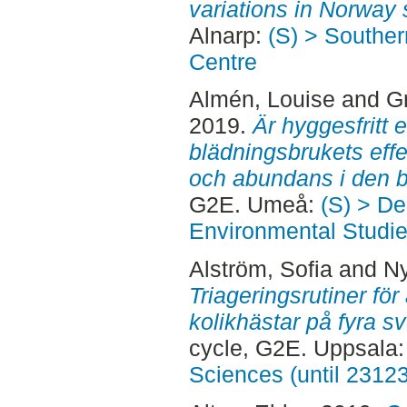
variations in Norway 
Alnarp:
(S) > Southe
Centre
Almén, Louise
and
Gr
2019.
Är hyggesfritt
blädningsbrukets eff
och abundans i den b
G2E. Umeå:
(S) > De
Environmental Studi
Alström, Sofia
and
Ny
Triageringsrutiner fö
kolikhästar på fyra s
cycle, G2E. Uppsala
Sciences (until 2312