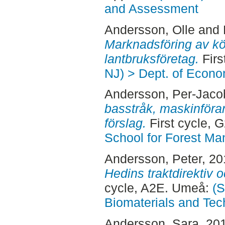
and Assessment
Andersson, Olle
and
Marknadsföring av kött
lantbruksföretag.
Firs
NJ) > Dept. of Econo
Andersson, Per-Jaco
basstråk, maskinföra
förslag.
First cycle, 
School for Forest M
Andersson, Peter
, 2
Hedins traktdirektiv o
cycle, A2E. Umeå:
(S
Biomaterials and Tec
Andersson, Sara
, 20