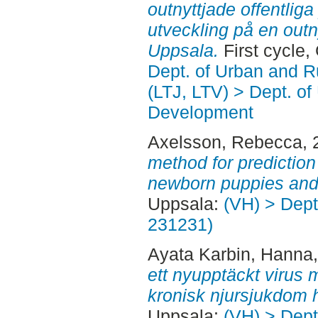
outnyttjade offentliga
utveckling på en outny
Uppsala.
First cycle
Dept. of Urban and 
(LTJ, LTV) > Dept. of
Development
Axelsson, Rebecca
,
method for prediction
newborn puppies and 
Uppsala:
(VH) > Dept.
231231)
Ayata Karbin, Hanna
ett nyupptäckt virus m
kronisk njursjukdom h
Uppsala:
(VH) > Dept