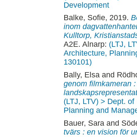
Development
Balke, Sofie
, 2019.
B
inom dagvattenhanteri
Kulltorp, Kristianst
A2E. Alnarp:
(LTJ, L
Architecture, Planni
130101)
Bally, Elsa
and
Rödho
genom filmkameran : 
landskapsrepresentat
(LTJ, LTV) > Dept. of
Planning and Manage
Bauer, Sara
and
Söde
tvärs : en vision för 