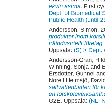
ekvin astma.
First cy
Dept. of Biomedical 
Public Health (until 
Andersson, Simon
, 
produkter inom korslim
träindustriellt företag.
Uppsala:
(S) > Dept.
Andersson-Gran, Hil
Winning, Sonja
and
B
Ersdotter, Gunnel
an
Norell Helmsjö, Davi
saltvattenbatteri för 
en förskoleverksamhe
G2E. Uppsala:
(NL, N