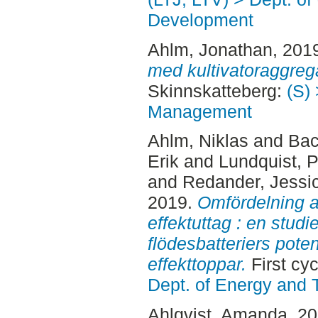
Development
Ahlm, Jonathan
, 201
med kultivatoraggreg
Skinnskatteberg:
(S) 
Management
Ahlm, Niklas
and
Bac
Erik
and
Lundquist, P
and
Redander, Jessi
2019.
Omfördelning a
effektuttag : en stud
flödesbatteriers poten
effekttoppar.
First cy
Dept. of Energy and 
Ahlqvist, Amanda
, 2