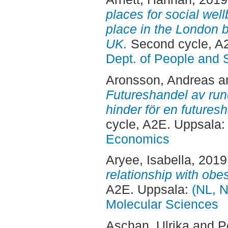
places for social well
place in the London 
UK.
Second cycle, A2
Dept. of People and 
Aronsson, Andreas
a
Futureshandel av rund
hinder för en futures
cycle, A2E. Uppsala
Economics
Aryee, Isabella
, 2019
relationship with obe
A2E. Uppsala:
(NL, N
Molecular Sciences
Aschan, Ulrika
and
P