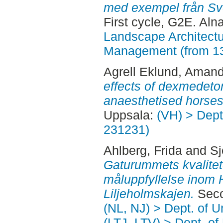
med exempel från Sver
First cycle, G2E. Aln
Landscape Architectu
Management (from 1
Agrell Eklund, Aman
effects of dexmedetom
anaesthetised horses
Uppsala:
(VH) > Dept.
231231)
Ahlberg, Frida
and
Sj
Gaturummets kvalitete
måluppfyllelse inom
Liljeholmskajen.
Seco
(NL, NJ) > Dept. of 
(LTJ, LTV) > Dept. of