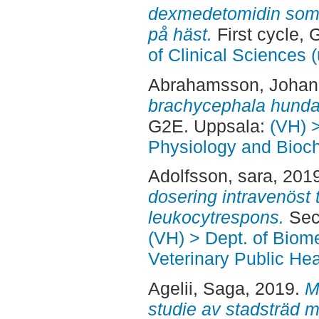
dexmedetomidin som 
på häst.
First cycle,
of Clinical Sciences 
Abrahamsson, Joha
brachycephala hundar
G2E. Uppsala:
(VH) 
Physiology and Bioch
Adolfsson, sara
, 201
dosering intravenöst t
leukocytrespons.
Sec
(VH) > Dept. of Biom
Veterinary Public Hea
Agelii, Saga
, 2019.
M
studie av stadsträd m