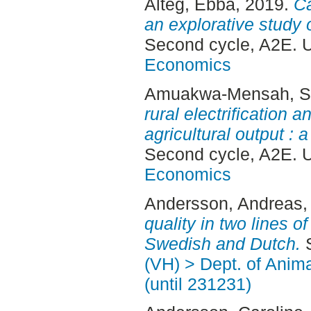
Alteg, Ebba
, 2019.
Ca
an explorative study
Second cycle, A2E. 
Economics
Amuakwa-Mensah, S
rural electrification a
agricultural output :
Second cycle, A2E. 
Economics
Andersson, Andreas
,
quality in two lines o
Swedish and Dutch.
S
(VH) > Dept. of Anim
(until 231231)