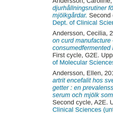
Andersson, Caroline
djurhållningsrutiner 
mjölkgårdar.
Second c
Dept. of Clinical Sci
Andersson, Cecilia
, 
on curd manufacture
consumedfermented mi
First cycle, G2E. Up
of Molecular Science
Andersson, Ellen
, 20
artrit encefalit hos 
getter : en prevalens
serum och mjölk som 
Second cycle, A2E. 
Clinical Sciences (un