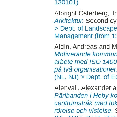
130101)
Albright Österberg, 
Arkitektur.
Second cyc
> Dept. of Landscape
Management (from 1
Aldin, Andreas
and
M
Motiverande kommunik
arbete med ISO 14001
på två organisationer
(NL, NJ) > Dept. of 
Alenvall, Alexander
a
Pärlbanden i Heby ko
centrumstråk med fok
rörelse och vistelse.
S