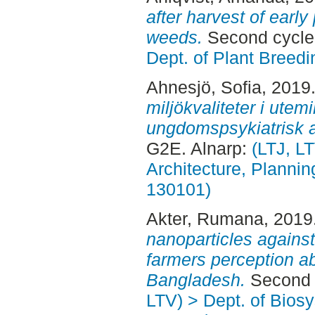
after harvest of early
weeds.
Second cycle,
Dept. of Plant Breed
Ahnesjö, Sofia
, 2019
miljökvaliteter i utemi
ungdomspsykiatrisk 
G2E. Alnarp:
(LTJ, L
Architecture, Planni
130101)
Akter, Rumana
, 2019
nanoparticles against
farmers perception a
Bangladesh.
Second c
LTV) > Dept. of Bios