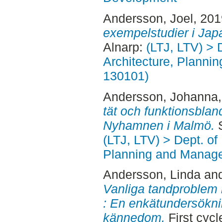
Andersson, Joel
, 20
exempelstudier i Jap
Alnarp:
(LTJ, LTV) > 
Architecture, Planni
130101)
Andersson, Johanna
tät och funktionsblan
Nyhamnen i Malmö.
S
(LTJ, LTV) > Dept. of
Planning and Manage
Andersson, Linda
an
Vanliga tandproblem
: En enkätundersökn
kännedom.
First cyc