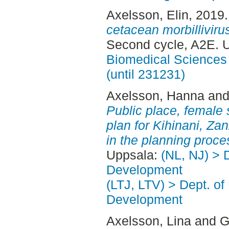
Axelsson, Elin
, 2019
cetacean morbillivir
Second cycle, A2E. 
Biomedical Sciences 
(until 231231)
Axelsson, Hanna
an
Public place, female 
plan for Kihinani, Z
in the planning proce
Uppsala:
(NL, NJ) > 
Development
(LTJ, LTV) > Dept. of
Development
Axelsson, Lina
and
G