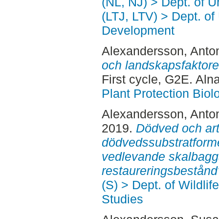
(NL, NJ) > Dept. of 
(LTJ, LTV) > Dept. of
Development
Alexandersson, Anto
och landskapsfaktorer
First cycle, G2E. Aln
Plant Protection Biol
Alexandersson, Anto
2019.
Dödved och art
dödvedssubstratform
vedlevande skalbagg
restaureringsbestånd
(S) > Dept. of Wildli
Studies