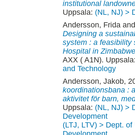
institutional landowne
Uppsala:
(NL, NJ) > 
Andersson, Frida
an
Designing a sustainab
system : a feasibilit
Hospital in Zimbabwe
AXX ( A1N). Uppsala
and Technology
Andersson, Jakob
, 2
koordinationsbana : a
aktivitet för barn, me
Uppsala:
(NL, NJ) > 
Development
(LTJ, LTV) > Dept. of
Development