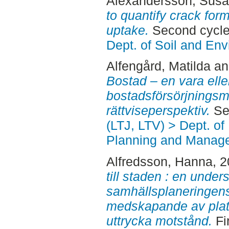
Alexandersson, Sus
to quantify crack for
uptake.
Second cycle
Dept. of Soil and En
Alfengård, Matilda
a
Bostad – en vara elle
bostadsförsörjningsm
rättviseperspektiv.
Sec
(LTJ, LTV) > Dept. of
Planning and Manage
Alfredsson, Hanna
, 
till staden : en unde
samhällsplaneringens
medskapande av plats
uttrycka motstånd.
Fi