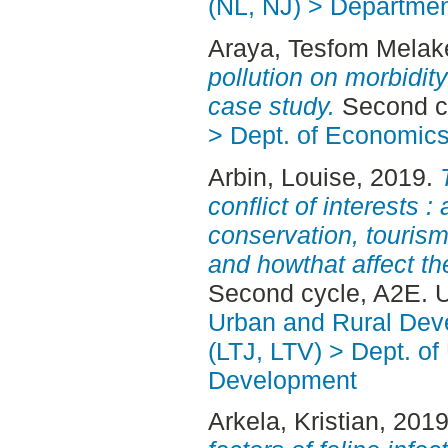
(NL, NJ) > Departmen
Araya, Tesfom Melak
pollution on morbidit
case study.
Second c
> Dept. of Economic
Arbin, Louise
, 2019.
conflict of interests 
conservation, tourism
and howthat affect th
Second cycle, A2E. 
Urban and Rural Dev
(LTJ, LTV) > Dept. of
Development
Arkela, Kristian
, 201