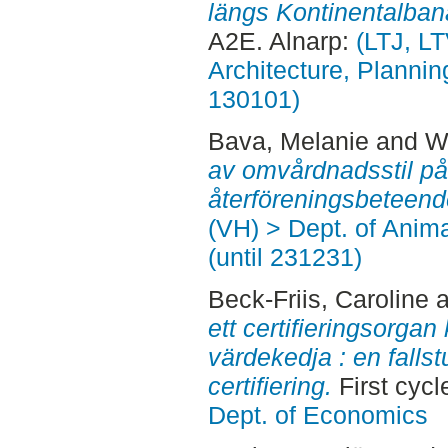
längs Kontinentalban
A2E. Alnarp:
(LTJ, L
Architecture, Planni
130101)
Bava, Melanie
and
W
av omvårdnadsstil på
återföreningsbeteend
(VH) > Dept. of Anim
(until 231231)
Beck-Friis, Caroline
a
ett certifieringsorgan 
värdekedja : en falls
certifiering.
First cyc
Dept. of Economics