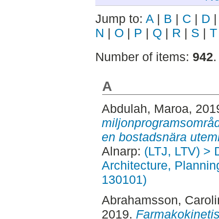
Jump to:
A
|
B
|
C
|
D
N
|
O
|
P
|
Q
|
R
|
S
|
T
Number of items:
942
.
A
Abdulah, Maroa
, 201
miljonprogramsområde 
en bostadsnära utemi
Alnarp:
(LTJ, LTV) > 
Architecture, Planni
130101)
Abrahamsson, Caroli
2019.
Farmakokineti