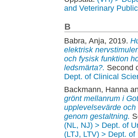
and Veterinary Public
B
Babra, Anja
, 2019.
Hu
elektrisk nervstimule
och fysisk funktion 
ledsmärta?.
Second c
Dept. of Clinical Sci
Backmann, Hanna
a
grönt mellanrum i Got
upplevelsevärde och 
genom gestaltning.
Se
(NL, NJ) > Dept. of 
(LTJ, LTV) > Dept. of