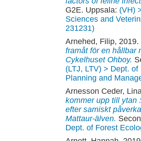
factors of feline infect
G2E. Uppsala:
(VH) 
Sciences and Veterina
231231)
Arnehed, Filip
, 2019.
framåt för en hållbar m
Cykelhuset Ohboy.
Se
(LTJ, LTV) > Dept. of
Planning and Manage
Arnesson Ceder, Lin
kommer upp till ytan 
efter samiskt påverka
Mattaur-älven.
Second
Dept. of Forest Eco
Arnett, Hannah
, 201