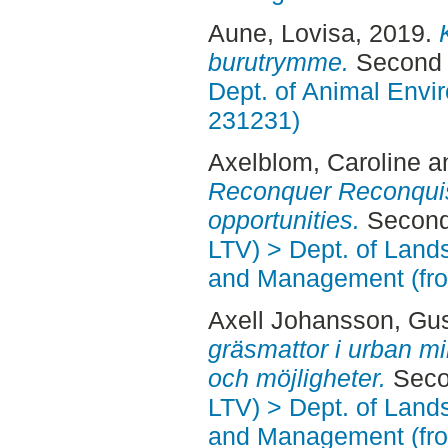
Aune, Lovisa
, 2019.
burutrymme.
Second 
Dept. of Animal Envir
231231)
Axelblom, Caroline
a
Reconquer Reconquis
opportunities.
Second 
LTV) > Dept. of Land
and Management (fr
Axell Johansson, Gu
gräsmattor i urban mil
och möjligheter.
Secon
LTV) > Dept. of Land
and Management (fr