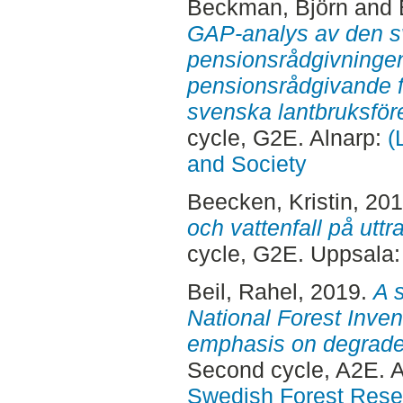
Beckman, Björn
and
GAP-analys av den 
pensionsrådgivningen
pensionsrådgivande f
svenska lantbruksföre
cycle, G2E. Alnarp:
(
and Society
Beecken, Kristin
, 20
och vattenfall på uttra
cycle, G2E. Uppsala
Beil, Rahel
, 2019.
A s
National Forest Inven
emphasis on degraded
Second cycle, A2E. 
Swedish Forest Rese