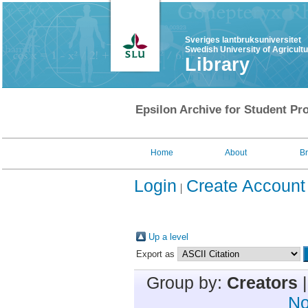
Sveriges lantbruksuniversitet
Swedish University of Agricult
Library
Epsilon Archive for Student Pro
Home
About
B
Login
Create Account
Up a level
Export as
Group by:
Creators
No