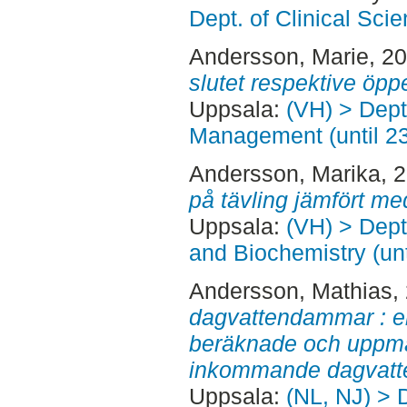
Dept. of Clinical Sci
Andersson, Marie
, 2
slutet respektive öpp
Uppsala:
(VH) > Dept
Management (until 2
Andersson, Marika
, 
på tävling jämfört me
Uppsala:
(VH) > Dept
and Biochemistry (un
Andersson, Mathias
,
dagvattendammar : e
beräknade och uppmät
inkommande dagvatt
Uppsala:
(NL, NJ) > 