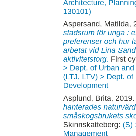
Architecture, Planni
130101)
Aspersand, Matilda
,
stadsrum för unga : 
preferenser och hur l
arbetat vid Lina Sand
aktivitetstorg.
First c
> Dept. of Urban an
(LTJ, LTV) > Dept. of
Development
Asplund, Brita
, 2019
hanterades naturvärd
småskogsbrukets sko
Skinnskatteberg:
(S) 
Management