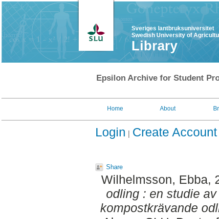
Sveriges lantbruksuniversitet
Swedish University of Agricult
Library
Epsilon Archive for Student Pro
Home
About
B
Login
Create Account
Share
Wilhelmsson, Ebba
,
odling : en studie av 
kompostkrävande odl