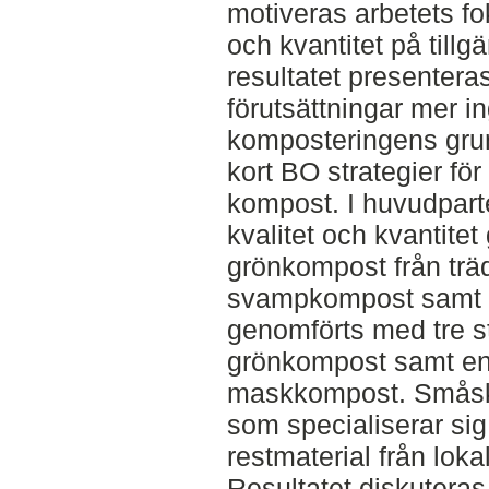
motiveras arbetets fo
och kvantitet på tillg
resultatet presenter
förutsättningar mer 
komposteringens grun
kort BO strategier för 
kompost. I huvudpart
kvalitet och kvantitet
grönkompost från träd
svampkompost samt m
genomförts med tre s
grönkompost samt en
maskkompost. Småsk
som specialiserar si
restmaterial från lok
Resultatet diskuteras 