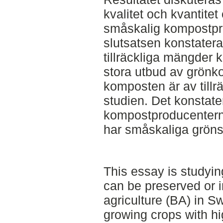
kvalitet och kvantite
småskalig kompostprod
slutsatsen konstateras
tillräckliga mängder
stora utbud av grön
komposten är av tillrä
studien. Det konstate
kompostproducenterna
har småskaliga grön
This essay is studyi
can be preserved or i
agriculture (BA) in S
growing crops with h