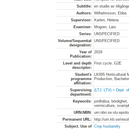
Subtitle:
en studie av tillgån
Authors:
Wilhelmsson, Ebba
Supervisor:
Karlen, Helena
Examiner:
Mogren, Lars
Series:
UNSPECIFIED
Volume/Sequential
UNSPECIFIED
designation:
Year of
2019
Publication:
Level and depth
First cycle, G2E
descriptor:
Student's
LK005 Horticultural
programme
Production, Bachel
affiliation:
Supervising
(LTJ, LTV) > Dept. 
department:
Keywords:
jordhälsa, bördighet,
vermiculture, svam
URN:NBN:
urn:nbn:se:slu:epsil
Permanent URL:
http://urn.kb.se/res
Subject. Use of
Crop husbandry