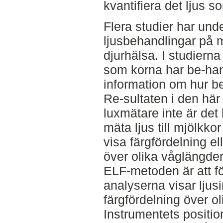
kvantifiera det ljus s
Flera studier har und
ljusbehandlingar på 
djurhälsa. I studier
som korna har be-ha
information om hur b
Re-sultaten i den här 
luxmätare inte är det b
mäta ljus till mjölkko
visa färgfördelning el
över olika våglängder
ELF-metoden är att fö
analyserna visar ljus
färgfördelning över o
Instrumentets position,