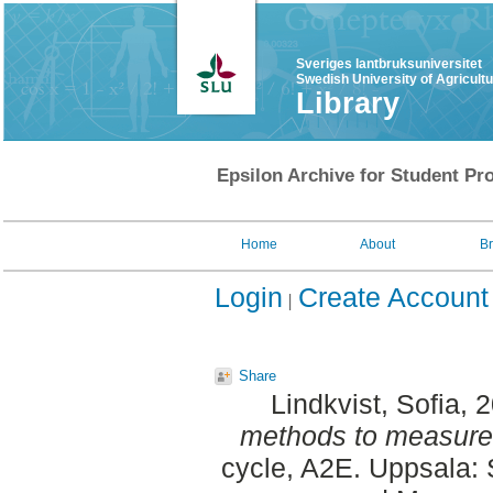
Sveriges lantbruksuniversitet
Swedish University of Agricult
Library
Epsilon Archive for Student Pro
Home
About
B
Login
Create Account
Share
Lindkvist, Sofia
, 
methods to measure l
cycle, A2E. Uppsala: 