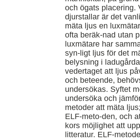
och ögats placering. 
djurstallar är det vanl
mäta ljus en luxmäta
ofta beräk-nad utan 
luxmätare har samm
syn-ligt ljus för det 
belysning i ladugårda
vedertaget att ljus p
och beteende, behövs
undersökas. Syftet me
undersöka och jämfö
metoder att mäta ljus
ELF-meto-den, och at
kors möjlighet att uppf
litteratur. ELF-metode