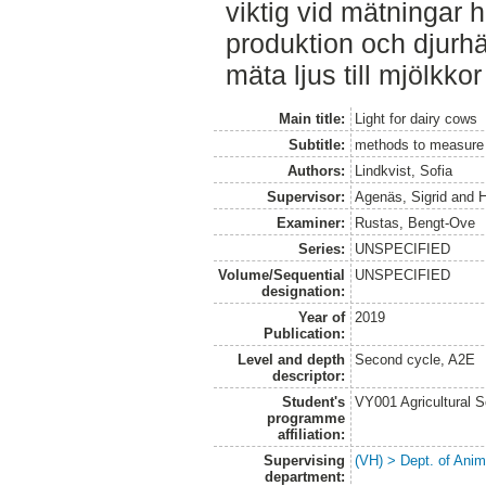
viktig vid mätningar 
produktion och djurhä
mäta ljus till mjölkko
Main title:
Light for dairy cows
Subtitle:
methods to measure l
Authors:
Lindkvist, Sofia
Supervisor:
Agenäs, Sigrid
and
H
Examiner:
Rustas, Bengt-Ove
Series:
UNSPECIFIED
Volume/Sequential
UNSPECIFIED
designation:
Year of
2019
Publication:
Level and depth
Second cycle, A2E
descriptor:
Student's
VY001 Agricultural 
programme
affiliation:
Supervising
(VH) > Dept. of Anim
department: