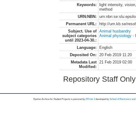
Keywords:
light intensity, visi
method
URN:NBN:
urn:nbn:se:slu:epsil
Permanent URL:
http://urn.kb.se/res
Subject. Use of
Animal husbandry
subject categories
Animal physiology -
until 2023-04-30.:
Language:
English
Deposited On:
20 Feb 2019 11:20
Metadata Last
21 Feb 2019 02:00
Modified:
Repository Staff Onl
Epsilon Archive for Student Projects is
powored by
EPrints 3
developed by
School of Electronics an