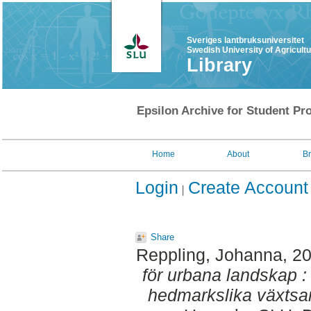
Sveriges lantbruksuniversitet
Swedish University of Agricult
Library
Epsilon Archive for Student Pro
Home
About
B
Login
Create Account
Share
Reppling, Johanna
, 2
för urbana landskap :
hedmarkslika växtsa