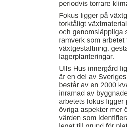
periodvis torrare klim
Fokus ligger på växtg
torktåligt växtmaterial
och genomsläppliga s
ramverk som arbetet v
växtgestaltning, ges
lagerplanteringar.
Ulls Hus innergård l
är en del av Sveriges
består av en 2000 kv
inramad av byggnade
arbetets fokus ligger
övriga aspekter mer ö
värden som identifier
legat till grund för pl