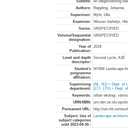
Subtitle:
en idégestaltning b
Authors:
Reppling, Johanna
Supervisor:
Myhr, Ulla
Examiner:
Nilsson Varhelyi, Hi
Series:
UNSPECIFIED
Volume/Sequential
UNSPECIFIED
designation:
Year of
2019
Publication:
Level and depth
Second cycle, A2E
descriptor:
Student's
NY004 Landscape Ar
programme
affiliation:
Supervising
(NL, NJ) > Dept. of
department:
(LTJ, LTV) > Dept. 
Keywords:
urban ekologi, växtsa
URN:NBN:
urn:nbn:se:slu:epsil
Permanent URL:
http://urn.kb.se/res
Subject. Use of
Landscape architect
subject categories
until 2023-04-30.: