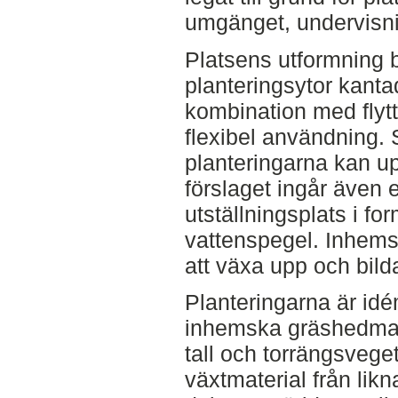
umgänget, undervisn
Platsens utformning b
planteringsytor kanta
kombination med flyt
flexibel användning. 
planteringarna kan up
förslaget ingår även e
utställningsplats i fo
vattenspegel. Inhems
att växa upp och bild
Planteringarna är id
inhemska gräshedmar
tall och torrängsvege
växtmaterial från lik