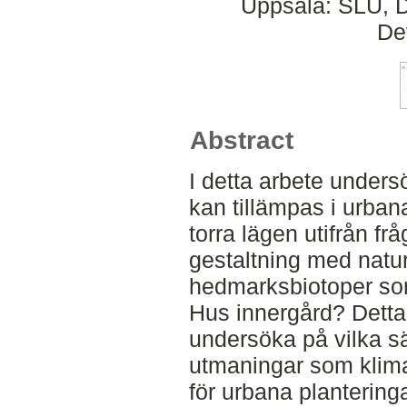
Uppsala: SLU, D
De
Abstract
I detta arbete unders
kan tillämpas i urban
torra lägen utifrån fr
gestaltning med natur
hedmarksbiotoper som
Hus innergård? Detta 
undersöka på vilka sät
utmaningar som klima
för urbana plantering