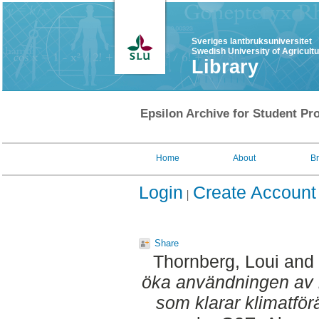
Sveriges lantbruksuniversitet
Swedish University of Agricult
Library
Epsilon Archive for Student Pro
Home
About
B
Login
Create Account
Share
Thornberg, Loui
and
öka användningen av i
som klarar klimatfö