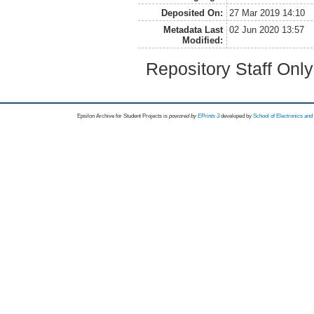
Deposited On:
27 Mar 2019 14:10
Metadata Last
02 Jun 2020 13:57
Modified:
Repository Staff Onl
Epsilon Archive for Student Projects is
powored by
EPrints 3
developed by
School of Electronics an