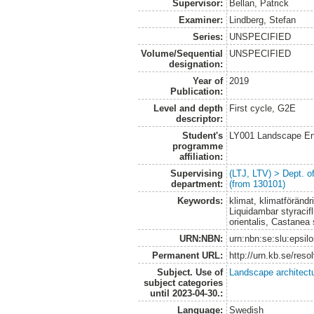
Supervisor:
Bellan, Patrick
Examiner:
Lindberg, Stefan
Series:
UNSPECIFIED
Volume/Sequential
UNSPECIFIED
designation:
Year of
2019
Publication:
Level and depth
First cycle, G2E
descriptor:
Student's
LY001 Landscape E
programme
affiliation:
Supervising
(LTJ, LTV) > Dept. 
department:
(from 130101)
Keywords:
klimat, klimatförändr
Liquidambar styracif
orientalis, Castanea
URN:NBN:
urn:nbn:se:slu:epsil
Permanent URL:
http://urn.kb.se/res
Subject. Use of
Landscape architect
subject categories
until 2023-04-30.:
Language:
Swedish