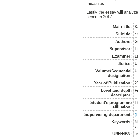
measures.
Lastly the essay will analyz
airport in 2017.
Main title:
K
Subtitle:
e
Authors:
G
Supervisor:
L
Examiner:
L
Series:
U
Volume/Sequential
U
designation:
Year of Publication:
2
Level and depth
F
descriptor:
Student's programme
L
affiliation:
Supervising department:
(
Keywords:
å
vä
URN:NBN:
u