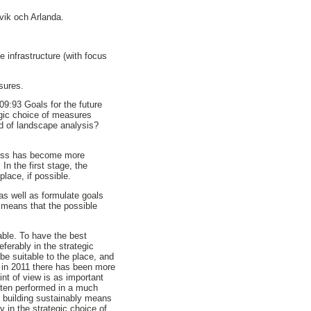
vik och Arlanda.
 infrastructure (with focus
asures.
09:93 Goals for the future
gic choice of measures
nd of landscape analysis?
ocess has become more
In the first stage, the
lace, if possible.
 as well as formulate goals
h means that the possible
able. To have the best
erably in the strategic
 be suitable to the place, and
d in 2011 there has been more
int of view is as important
often performed in a much
t building sustainably means
y in the strategic choice of