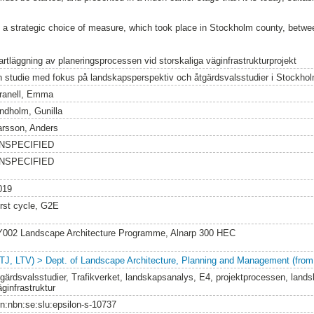
e a strategic choice of measure, which took place in Stockholm county, betw
artläggning av planeringsprocessen vid storskaliga väginfrastrukturprojekt
n studie med fokus på landskapsperspektiv och åtgärdsvalsstudier i Stockhol
ranell, Emma
indholm, Gunilla
arsson, Anders
NSPECIFIED
NSPECIFIED
019
irst cycle, G2E
Y002 Landscape Architecture Programme, Alnarp 300 HEC
LTJ, LTV) > Dept. of Landscape Architecture, Planning and Management (from
tgärdsvalsstudier, Trafikverket, landskapsanalys, E4, projektprocessen, lands
ginfrastruktur
rn:nbn:se:slu:epsilon-s-10737