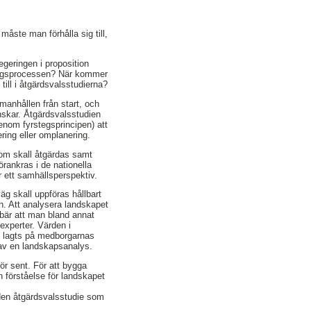
 måste man förhålla sig till,
egeringen i proposition
eringsprocessen? När kommer
ill i åtgärdsvalsstudierna?
manhållen från start, och
nskar. Åtgärdsvalsstudien
(genom fyrstegsprincipen) att
ring eller omplanering.
som skall åtgärdas samt
rankras i de nationella
r ett samhällsperspektiv.
 väg skall uppföras hållbart
. Att analysera landskapet
ebär att man bland annat
experter. Värden i
t lagts på medborgarnas
 av en landskapsanalys.
ör sent. För att bygga
 förståelse för landskapet
 den åtgärdsvalsstudie som