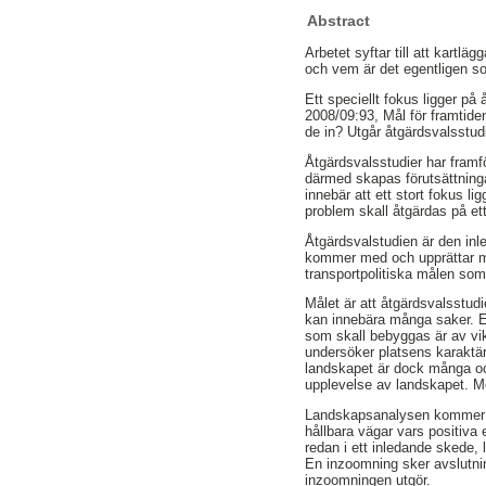
Abstract
Arbetet syftar till att kartlä
och vem är det egentligen 
Ett speciellt fokus ligger p
2008/09:93, Mål för framtid
de in? Utgår åtgärdsvalsstud
Åtgärdsvalsstudier har framfö
därmed skapas förutsättninga
innebär att ett stort fokus li
problem skall åtgärdas på et
Åtgärdsvalstudien är den inl
kommer med och upprättar mål
transportpolitiska målen som
Målet är att åtgärdsvalsstudie
kan innebära många saker. E
som skall bebyggas är av vik
undersöker platsens karaktär
landskapet är dock många oc
upplevelse av landskapet. Me
Landskapsanalysen kommer i m
hållbara vägar vars positiva
redan i ett inledande skede, 
En inzoomning sker avslutnin
inzoomningen utgör.