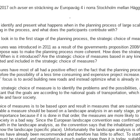
 2017 och avser en sträckning av Europaväg 4 i norra Stockholm mellan Hägg
,
 identify and present what happens when in the planning process of large scale
ng in the process, and what does the participants contribute with?
look in to the first stage of the planning process, the strategic choice of me
ures was introduced in 2011 as a result of the governments proposition 2008/
purpose was to make the planning process more coherent. How does the strate
 When is it introduced? Are the strategic choice of measures based in any ki
ted and included in the strategic choice of measures?
ures have most of all had a positive effect on the fact that the planning pr
efore the possibility of a less time consuming and expensive project increase. 
 focus is to avoid building new roads and instead optimize what is already in p
strategic choice of measure is to identify the problems and the possibilities,
tant that the goals are according to the national goals of transportation, whic
e and favor society.
hoice of measures is to be based upon and result in measures that are sustain
le a measure should be based on a landscape analysis in an early stage, pref
importance because if it is done in that order, the measures are more likely to
 society in a bad way. Since the European landscape convention was confirme
 with in the landscape analysis, as the convention says that the inhabitants’ po
now the landscape (specific place). Unfortunately the landscape analysis is 
es have already been recommended and therefore has little to affect. To star
ust be started, and presented in a much earlier stage than it is today, suitabl