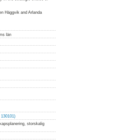
een Häggvik and Arlanda
ms län
 130101)
kapsplanering, storskalig