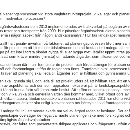
gga planeringsprocessen vid stora väginfrasturkturprojekt; vilka lagar och planer
som medverkar i processen?
å åtgärdsvalsstudier som 2013 implementerades av trafikverket på begäran av r
ens resor och transporter från 2009. Hur påverkar åtgärdsvalsstudierna plan
ierna i någon aspekt från någon landskapsanalys? Hur tas landskapet hänsyn t
rallt haft positiv inverkan på faktumet att planeringsprocessen blivit mer sam
r för processen att bli mindre tidskrävande och att kostander i många fall mi
gger på att inte i första skedet bygga till eller bygga nytt, istället uppmuntras 
t sätt som kräver mindre (minsta) omfattande åtgärder, som tillexempel optime
edande fasen där man; formulerar de problem och förutsättningar för platsen 
 och förväntningar utifrån de regler som finns. Framförallt skall processen fö
 kräver att planering skall leda till åtgärder som är hållbara och gynnsamma u
n skall grunda sig i, och leda till att projekt utförs på ett hållbart sätt. Att en
n av aspekterna, och den som uppsatsen fokuserar på, är landskapsaspekten
t för att kunna fatta väl förankrade beslut. Att utföra en landskapsanalys inn
 och vilka unika och generella värden den kommer med, vilket oftast görs av 
h olika mätbara. Sedan europakonventionen ratificerades 2011 har större vik
dborgarnas åsikter ska enligt konventionen tas hänsyn till vid framtagandet
ånga fall in i ett senare skede när val av åtgärd redan är beslutad. Det är f
 egenskaper överstiger de negativa måste planeringen ske med försiktighet och
lämpligtvis åtgärdsvalsstudien.
gsvis, där fakta som presenterats tidigare appliceras och ifrågasätts utifrån