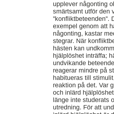
upplever någonting o
smärtsamt utför den v
”konfliktbeteenden”. D
exempel genom att hä
någonting, kastar me
stegrar. När konfliktbe
hästen kan undkomma
hjälplöshet inträffa; 
undvikande beteenden
reagerar mindre på s
habitueras till stimulit
reaktion på det. Var 
och inlärd hjälplöshe
länge inte studerats o
utredning. För att und