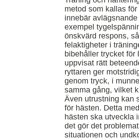
metod som kallas för 
innebär avlägsnande av
exempel tygelspänning
önskvärd respons, så
felaktigheter i träning
bibehåller trycket fö
uppvisat rätt beteen
ryttaren ger motstridi
genom tryck, i munn
samma gång, vilket ka
Även utrustning kan
för hästen. Detta medf
hästen ska utveckla i
det gör det problemati
situationen och und