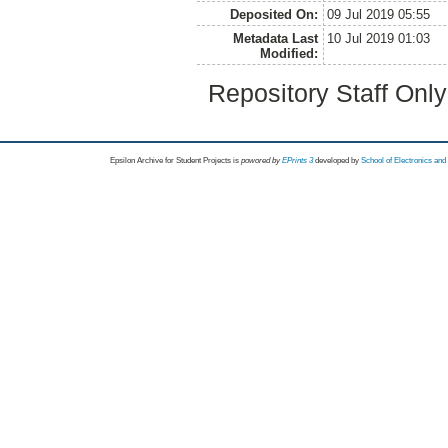
Deposited On:
09 Jul 2019 05:55
Metadata Last
10 Jul 2019 01:03
Modified:
Repository Staff Onl
Epsilon Archive for Student Projects is
powored by
EPrints 3
developed by
School of Electronics an