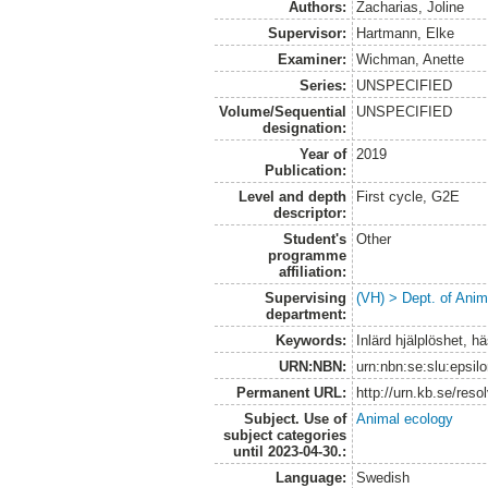
Authors:
Zacharias, Joline
Supervisor:
Hartmann, Elke
Examiner:
Wichman, Anette
Series:
UNSPECIFIED
Volume/Sequential
UNSPECIFIED
designation:
Year of
2019
Publication:
Level and depth
First cycle, G2E
descriptor:
Student's
Other
programme
affiliation:
Supervising
(VH) > Dept. of Anim
department:
Keywords:
Inlärd hjälplöshet, hä
URN:NBN:
urn:nbn:se:slu:epsil
Permanent URL:
http://urn.kb.se/res
Subject. Use of
Animal ecology
subject categories
until 2023-04-30.:
Language:
Swedish