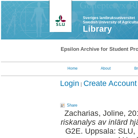
Sveriges lantbruksuniversitet
Swedish University of Agricult
Library
Epsilon Archive for Student Pro
Home
About
B
Login
Create Account
Share
Zacharias, Joline
, 2
riskanalys av inlärd hj
G2E. Uppsala: SLU, 