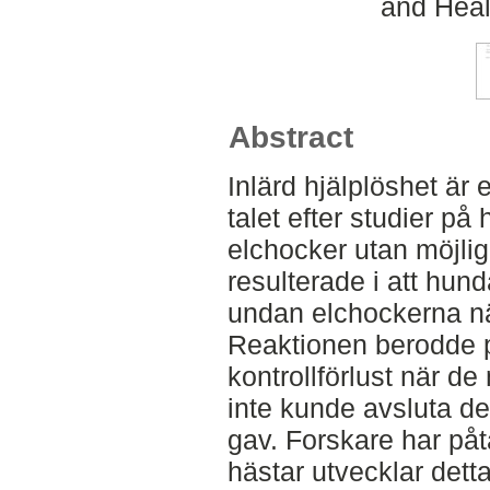
and Heal
Abstract
Inlärd hjälplöshet är
talet efter studier på
elchocker utan möjlig
resulterade i att hund
undan elchockerna nä
Reaktionen berodde 
kontrollförlust när d
inte kunde avsluta d
gav. Forskare har påtal
hästar utvecklar det