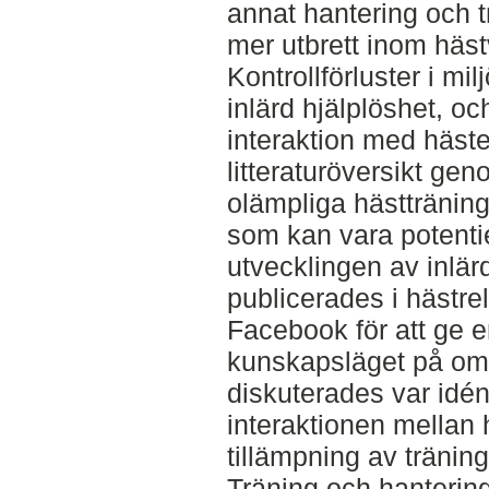
annat hantering och t
mer utbrett inom häst
Kontrollförluster i mi
inlärd hjälplöshet, oc
interaktion med häste
litteraturöversikt ge
olämpliga hästtränin
som kan vara potentiel
utvecklingen av inlär
publicerades i hästre
Facebook för att ge 
kunskapsläget på omr
diskuterades var idé
interaktionen mellan 
tillämpning av tränin
Träning och hantering