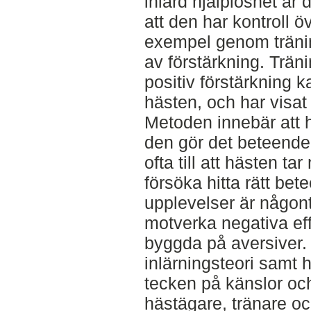
inlärd hjälplöshet är 
att den har kontroll öv
exempel genom tränin
av förstärkning. Trä
positiv förstärkning k
hästen, och har visat 
Metoden innebär att h
den gör det beteende
ofta till att hästen tar 
försöka hitta rätt bete
upplevelser är någonti
motverka negativa ef
byggda på aversiver
inlärningsteori samt
tecken på känslor oc
hästägare, tränare oc