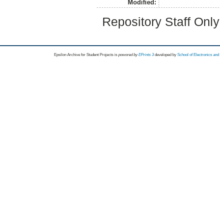
Modified:
Repository Staff Onl
Epsilon Archive for Student Projects is
powored by
EPrints 3
developed by
School of Electronics an