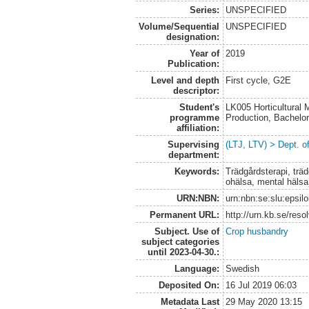
Series:
UNSPECIFIED
Volume/Sequential
UNSPECIFIED
designation:
Year of
2019
Publication:
Level and depth
First cycle, G2E
descriptor:
Student's
LK005 Horticultural
programme
Production, Bachel
affiliation:
Supervising
(LTJ, LTV) > Dept. o
department:
Keywords:
Trädgårdsterapi, trä
ohälsa, mental hälsa,
URN:NBN:
urn:nbn:se:slu:epsil
Permanent URL:
http://urn.kb.se/res
Subject. Use of
Crop husbandry
subject categories
until 2023-04-30.:
Language:
Swedish
Deposited On:
16 Jul 2019 06:03
Metadata Last
29 May 2020 13:15