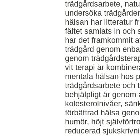
trädgårdsarbete, natu
undersöka trädgårde
hälsan har litteratur 
fältet samlats in och
har det framkommit at
trädgård genom enbar
genom trädgårdsterap
vit terapi är kombine
mentala hälsan hos p
trädgårdsarbete och t
behjälpligt är genom 
kolesterolnivåer, sän
förbättrad hälsa gen
humör, höjt självfört
reducerad sjukskrivni