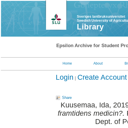
Sveriges lantbruksuniversitet
Swedish University of Agricult
Library
Epsilon Archive for Student Pro
Home
About
B
Login
Create Account
Share
Kuusemaa, Ida
, 201
framtidens medicin?.
F
Dept. of 