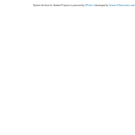
Epsilon Archive for Student Projects is
powored by
EPrints 3
developed by
School of Electronics an