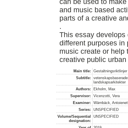
can be used to make 
and music based activ
parts of a creative an
.
This essay develops d
different purposes i
music create or help 
creative public urba
Main title:
Gestaltningsriktlinje
Subtitle:
vetenskapsbaserade ge
landskapsarkitekter
Authors:
Ekholm, Max
Supervisor:
Vicenzotti, Vera
Examiner:
Wärnbäck, Antoienet
Series:
UNSPECIFIED
Volume/Sequential
UNSPECIFIED
designation:
Year of
2019