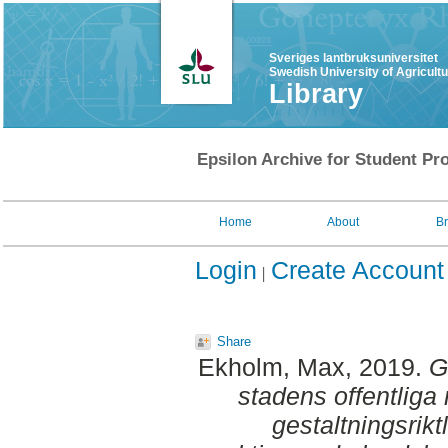
Sveriges lantbruksuniversitet
Swedish University of Agricult
Library
Epsilon Archive for Student Pro
Home
About
B
Login
Create Account
Share
Ekholm, Max
, 2019.
G
stadens offentlig
gestaltningsriktl