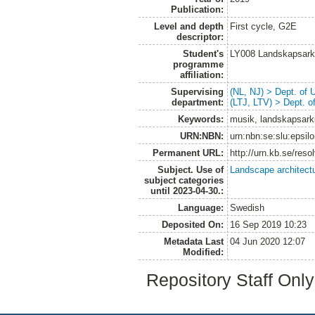
Publication:
Level and depth
First cycle, G2E
descriptor:
Student's
LY008 Landskapsark
programme
affiliation:
Supervising
(NL, NJ) > Dept. of
department:
(LTJ, LTV) > Dept. 
Keywords:
musik, landskapsarkite
URN:NBN:
urn:nbn:se:slu:epsil
Permanent URL:
http://urn.kb.se/res
Subject. Use of
Landscape architect
subject categories
until 2023-04-30.:
Language:
Swedish
Deposited On:
16 Sep 2019 10:23
Metadata Last
04 Jun 2020 12:07
Modified:
Repository Staff Onl