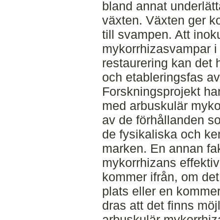
bland annat underlätt
växten. Växten ger ko
till svampen. Att ino
mykorrhizasvampar i p
restaurering kan det h
och etableringsfas av
Forskningsprojekt har
med arbuskulär myko
av de förhållanden s
de fysikaliska och ke
marken. En annan fa
mykorrhizans effektiv
kommer ifrån, om det
plats eller en kommer
dras att det finns möj
arbuskulär mykorrhiz