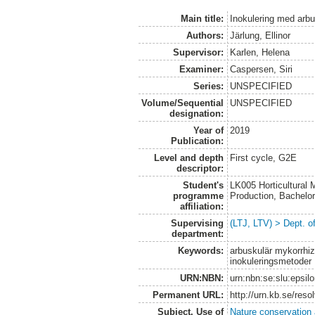
Main title:
Inokulering med arb
Authors:
Järlung, Ellinor
Supervisor:
Karlen, Helena
Examiner:
Caspersen, Siri
Series:
UNSPECIFIED
Volume/Sequential
UNSPECIFIED
designation:
Year of
2019
Publication:
Level and depth
First cycle, G2E
descriptor:
Student's
LK005 Horticultural
programme
Production, Bachel
affiliation:
Supervising
(LTJ, LTV) > Dept. 
department:
Keywords:
arbuskulär mykorrhiz
inokuleringsmetoder
URN:NBN:
urn:nbn:se:slu:epsil
Permanent URL:
http://urn.kb.se/res
Subject. Use of
Nature conservation