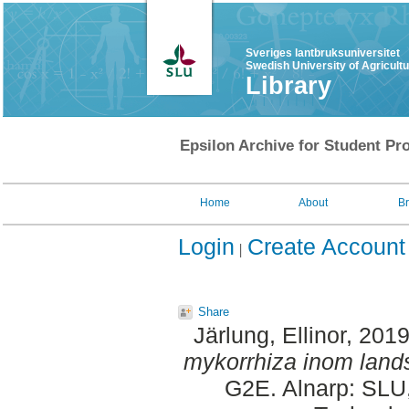
Sveriges lantbruksuniversitet
Swedish University of Agricult
Library
Epsilon Archive for Student Pro
Home
About
B
Login
Create Account
Share
Järlung, Ellinor
, 201
mykorrhiza inom land
G2E. Alnarp: SLU,