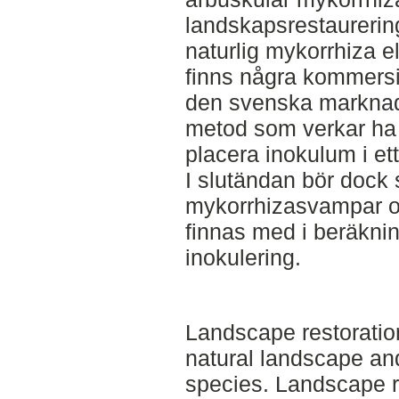
landskapsrestaurering 
naturlig mykorrhiza ell
finns några kommersie
den svenska marknad
metod som verkar ha ge
placera inokulum i ett 
I slutändan bör dock
mykorrhizasvampar o
finnas med i beräkni
inokulering.
Landscape restoration
natural landscape and
species. Landscape r