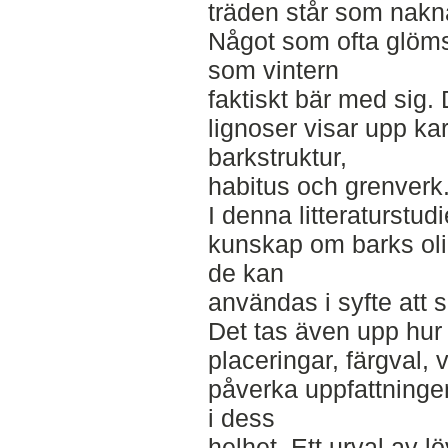
träden står som nakna
Något som ofta glöms 
som vintern
faktiskt bär med sig.
lignoser visar upp ka
barkstruktur,
habitus och grenverk
I denna litteraturstud
kunskap om barks ol
de kan
användas i syfte att 
Det tas även upp hu
placeringar, färgval,
påverka uppfattninge
i dess
helhet. Ett urval av l