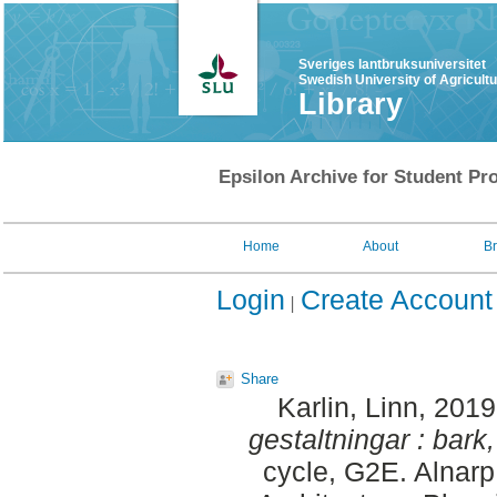
Sveriges lantbruksuniversitet
Swedish University of Agricult
Library
Epsilon Archive for Student Pro
Home
About
B
Login
Create Account
Share
Karlin, Linn
, 201
gestaltningar : bark
cycle, G2E. Alnar