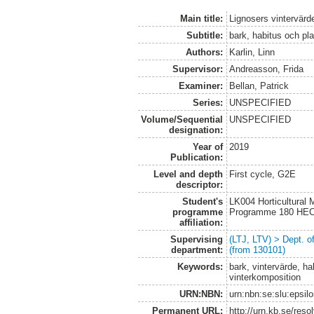
Main title:
Lignosers vintervärde
Subtitle:
bark, habitus och pl
Authors:
Karlin, Linn
Supervisor:
Andreasson, Frida
Examiner:
Bellan, Patrick
Series:
UNSPECIFIED
Volume/Sequential
UNSPECIFIED
designation:
Year of
2019
Publication:
Level and depth
First cycle, G2E
descriptor:
Student's
LK004 Horticultural
programme
Programme 180 HE
affiliation:
Supervising
(LTJ, LTV) > Dept. 
department:
(from 130101)
Keywords:
bark, vintervärde, hab
vinterkomposition
URN:NBN:
urn:nbn:se:slu:epsil
Permanent URL:
http://urn.kb.se/res