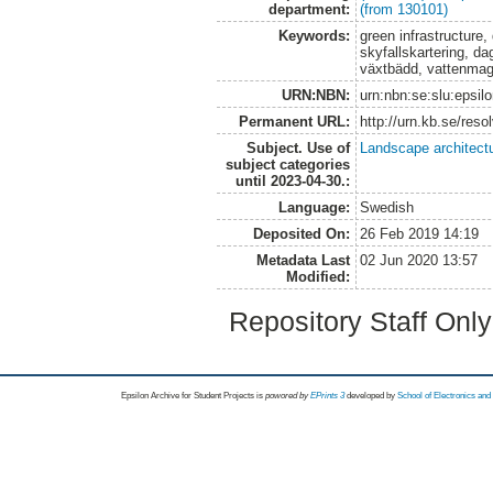
department:
(from 130101)
Keywords:
green infrastructure,
skyfallskartering, d
växtbädd, vattenmaga
URN:NBN:
urn:nbn:se:slu:epsil
Permanent URL:
http://urn.kb.se/res
Subject. Use of
Landscape architect
subject categories
until 2023-04-30.:
Language:
Swedish
Deposited On:
26 Feb 2019 14:19
Metadata Last
02 Jun 2020 13:57
Modified:
Repository Staff Onl
Epsilon Archive for Student Projects is
powored by
EPrints 3
developed by
School of Electronics an