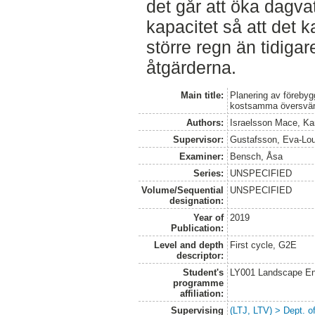
det går att öka dagv
kapacitet så att det k
större regn än tidiga
åtgärderna.
Main title:
Planering av förebygg
kostsamma översvä
Authors:
Israelsson Mace, Ka
Supervisor:
Gustafsson, Eva-Lo
Examiner:
Bensch, Åsa
Series:
UNSPECIFIED
Volume/Sequential
UNSPECIFIED
designation:
Year of
2019
Publication:
Level and depth
First cycle, G2E
descriptor:
Student's
LY001 Landscape E
programme
affiliation:
Supervising
(LTJ, LTV) > Dept. 