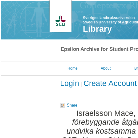
Sveriges lantbruksuniversitet
Swedish University of Agricult
Library
Epsilon Archive for Student Pro
Home
About
B
Login
Create Account
Share
Israelsson Mace, 
förebyggande åtgärd
undvika kostsamma 