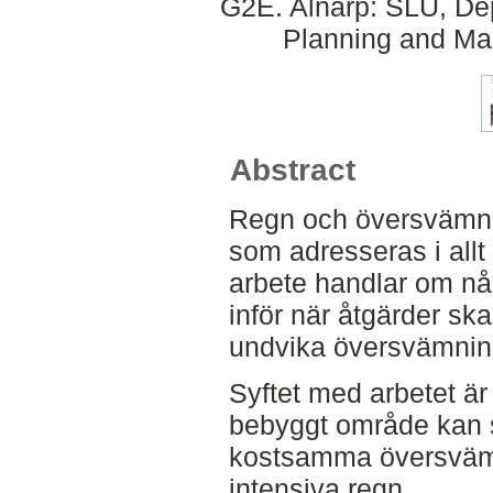
G2E. Alnarp: SLU, Dep
Planning and Ma
Abstract
Regn och översvämnin
som adresseras i allt
arbete handlar om nå
inför när åtgärder ska
undvika översvämninga
Syftet med arbetet är
bebyggt område kan s
kostsamma översvämni
intensiva regn.