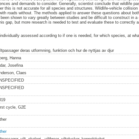
ences and demands to consider. Generally, scientist conclude that wildlife pass
r this is not accurate for all species and structures. Wildlife-vehicle collisio
with roads without. The methods applied to answer these questions about bot
 been shown to vary greatly between studies and be difficult to construct in
this gap, but more research is needed to test and evaluate these to correctly 
individually assessed according to if one is needed, for which species, at wha
iltpassager deras utformning, funktion och hur de nyttjas av djur
berg, Hanna
idar, Josefina
nderson, Claes
NSPECIFIED
NSPECIFIED
019
irst cycle, G2E
ther
ther
ltpassager, vilt, ekologi,, viltbroar, viltolyckor, konnektivitet