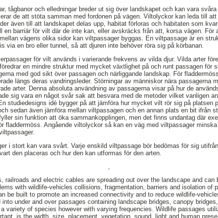
ar, tågbanor och elledningar breder ut sig över landskapet och kan vara svåra f
skerar de att stöta samman med fordonen på vägen. Viltolyckor kan leda till at
eder även till att landskapet delas upp, habitat förloras och habitaten som kvar
 en barriär för vilt där de inte kan, eller avskräcks från att, korsa vägen. För 
lan vägens olika sidor kan viltpassager byggas. En viltpassage är en struktu
s via en bro eller tunnel, så att djuren inte behöver röra sig på körbanan.
rpassager för vilt används i varierande frekvens av vilda djur. Vilda arter för
r föredrar en mindre struktur med mycket växtlighet på och runt passagen för
gerna med god sikt över passagen och närliggande landskap. För fladdermös
cerade längs deras vandringsleder. Störningar av människor nära passagerna 
rade arter. Denna absoluta användning av passagerna visar på hur de används
isade sig vara en något svår sak att besvara med de metoder vilket vanligen an
n studiedesigns idé bygger på att jämföra hur mycket vilt rör sig på platsen
 och sedan även jämföra mellan viltpassagen och en annan plats en bit ifrån s
pfyller sin funktion att öka sammankopplingen, men det finns undantag där ex
ör fladdermöss. Angående viltolyckor så kan en väg med viltpassager minska
iltpassager.
r i stort kan vara svårt. Varje enskild viltpassage bör bedömas för sig utifrå
art den placeras och hur den kan utformas för den arten.
,
, railroads and electric cables are spreading out over the landscape and can be 
ems with wildlife-vehicles collisions, fragmentation, barriers and isolation of
n be built to promote an increased connectivity and to reduce wildlife-vehicles
 into under and over passages containing landscape bridges, canopy bridges,
 a variety of species however with varying frequencies. Wildlife passages util
rtant, is the width, size, placement, vegetation, sound, light and human prese