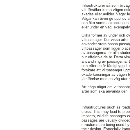
Infrastrukturer så som bilväg
vilt försöker korsa vägen ri
skadas eller avlider. Vägar l
Vägar kan även ge upphov till
och öka sammankopplingen mel
eller under en väg, exempelvi
Olika former av under och öve
viltpassager. Där vissa arte
använder stora öppna passa
viltpassager som ligger pla
av passagerna för alla stude
hur effektiva de är. Detta v
användning av passagerna. E
och efter en är färdigbyggd,
forskare att viltpassager up
ökade korsningar av vägen f
jämförelse med en väg utan v
Att säga något om viltpassage
arter som ska använda den, v
Infrastructures such as roads
cross. This may lead to probl
impacts, wildlife passages ca
passages are usually divided
structures are being used by
their design. Especially impo