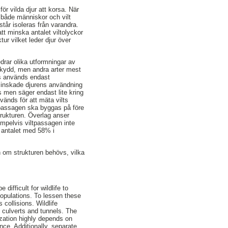
ör vilda djur att korsa. När
t både människor och vilt
står isoleras från varandra.
att minska antalet viltolyckor
r vilket leder djur över
edrar olika utformningar av
 skydd, men andra arter mest
s används endast
minskade djurens användning
 men säger endast lite kring
vänds för att mäta vilts
 passagen ska byggas på före
trukturen. Överlag anser
empelvis viltpassagen inte
 antalet med 58% i
n om strukturen behövs, vilka
difficult for wildlife to
 populations. To lessen these
 collisions. Wildlife
 culverts and tunnels. The
ization highly depends on
nce. Additionally, separate