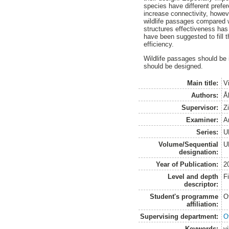
species have different prefer
increase connectivity, howeve
wildlife passages compared 
structures effectiveness has
have been suggested to fill 
efficiency.
Wildlife passages should be 
should be designed.
Main title:
V
Authors:
Å
Supervisor:
Z
Examiner:
A
Series:
U
Volume/Sequential
U
designation:
Year of Publication:
2
Level and depth
F
descriptor:
Student's programme
O
affiliation:
Supervising department:
O
Keywords:
vi