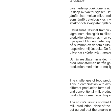
Abstract
Livsmedelsproduktionens utma
utsläpp av växthusgaser. Det
jämförelser mellan olika prod
som jämfört ekologisk och ko
styrkor och svagheter gälla
I studiernas resultat framgi
lägre inom ekologisk mjölkpr
produktionsformerna, men va
mjölkproduktionen hade högr
på summan av de totala utsl
respektive miljöaspekt. De fa
påverkar skördenivån, areale
Utifrån resultatet finns det m
produktionsformen utifrån ge
produktion med minsta möjli
The challenges of food produ
This in combination with ex
different production forms of
and conventional milk produ
production forms regarding s
The study’s results showed t
milk production. None of the
but agreed that the organic 