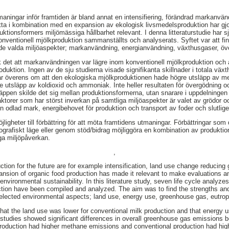
ningar inför framtiden är bland annat en intensifiering, förändrad markanvän
ta i kombination med en expansion av ekologisk livsmedelsproduktion har gjo
uktionsformers miljömässiga hållbarhet relevant. I denna litteraturstudie har s
nventionell mjölkproduktion sammanställts och analyserats. Syftet var att f
nde valda miljöaspekter; markanvändning, energianvändning, växthusgaser, öv
ck det att markanvändningen var lägre inom konventionell mjölkproduktion och
oduktion. Ingen av de sju studierna visade signifikanta skillnader i totala vä
r överens om att den ekologiska mjölkproduktionen hade högre utsläpp av m
e utsläpp av koldioxid och ammoniak. Inte heller resultaten för övergödning 
äppen skilde det sig mellan produktionsformerna, utan snarare i uppdelninge
ktorer som har störst inverkan på samtliga miljöaspekter är valet av grödor oc
n odlad mark, energibehovet för produktion och transport av foder och slutli
öjligheter till förbättring för att möta framtidens utmaningar. Förbättringar so
ografiskt läge eller genom stöd/bidrag möjliggöra en kombination av produktio
ga miljöpåverkan.
,
ction for the future are for example intensification, land use change reducin
pansion of organic food production has made it relevant to make evaluations
 environmental sustainability. In this literature study, seven life cycle analy
ction have been compiled and analyzed. The aim was to find the strengths a
elected environmental aspects; land use, energy use, greenhouse gas, eutroph
hat the land use was lower for conventional milk production and that energy u
 studies showed significant differences in overall greenhouse gas emissions 
production had higher methane emissions and conventional production had hig