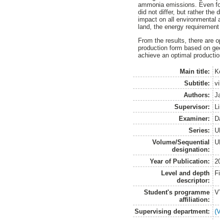
ammonia emissions. Even for 
did not differ, but rather th
impact on all environmental a
land, the energy requirement 
From the results, there are 
production form based on geo
achieve an optimal productio
Main title:
K
Subtitle:
v
Authors:
J
Supervisor:
L
Examiner:
D
Series:
U
Volume/Sequential
U
designation:
Year of Publication:
2
Level and depth
F
descriptor:
Student's programme
V
affiliation:
Supervising department:
(