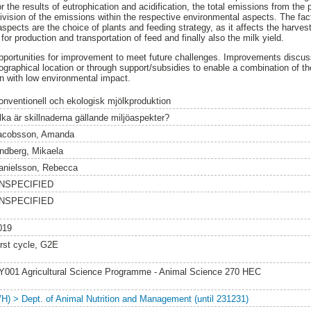
the results of eutrophication and acidification, the total emissions from the 
e division of the emissions within the respective environmental aspects. The fa
spects are the choice of plants and feeding strategy, as it affects the harvest
for production and transportation of feed and finally also the milk yield.
opportunities for improvement to meet future challenges. Improvements discus
graphical location or through support/subsidies to enable a combination of th
n with low environmental impact.
onventionell och ekologisk mjölkproduktion
ilka är skillnaderna gällande miljöaspekter?
acobsson, Amanda
indberg, Mikaela
anielsson, Rebecca
NSPECIFIED
NSPECIFIED
019
irst cycle, G2E
Y001 Agricultural Science Programme - Animal Science 270 HEC
VH) > Dept. of Animal Nutrition and Management (until 231231)