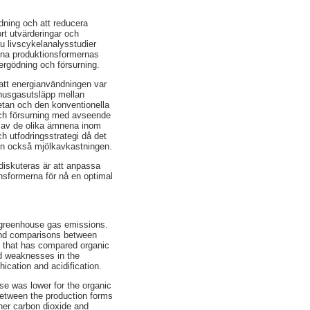
dning och att reducera
rt utvärderingar och
ju livscykelanalysstudier
inna produktionsformernas
ergödning och försurning.
 att energianvändningen var
xthusgasutsläpp mellan
etan och den konventionella
och försurning med avseende
n av de olika ämnena inom
h utfodringsstrategi då det
gen också mjölkavkastningen.
m diskuteras är att anpassa
nsformerna för nå en optimal
g greenhouse gas emissions.
 and comparisons between
zes that has compared organic
nd weaknesses in the
ication and acidification.
se was lower for the organic
between the production forms
her carbon dioxide and