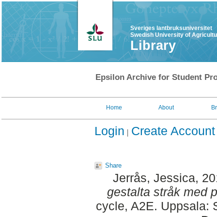
Sveriges lantbruksuniversitet
Swedish University of Agricult
Library
Epsilon Archive for Student Pro
Home
About
B
Login
Create Account
Share
Jerrås, Jessica
, 2
gestalta stråk med pl
cycle, A2E. Uppsala: 