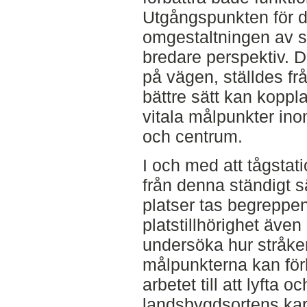
Utgångspunkten för de
omgestaltningen av st
bredare perspektiv. D
på vägen, ställdes fr
bättre sätt kan kopp
vitala målpunkter in
och centrum.
I och med att tågstat
från denna ständigt sät
platser tas begreppen
platstillhörighet även
undersöka hur stråke
målpunkterna kan förb
arbetet till att lyfta 
landsbygdsortens kar