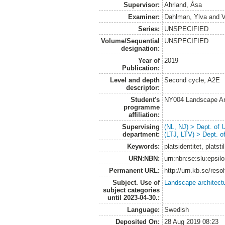
Supervisor:
Ahrland, Åsa
Examiner:
Dahlman, Ylva
and
V
Series:
UNSPECIFIED
Volume/Sequential
UNSPECIFIED
designation:
Year of
2019
Publication:
Level and depth
Second cycle, A2E
descriptor:
Student's
NY004 Landscape Ar
programme
affiliation:
Supervising
(NL, NJ) > Dept. of
department:
(LTJ, LTV) > Dept. 
Keywords:
platsidentitet, platst
URN:NBN:
urn:nbn:se:slu:epsil
Permanent URL:
http://urn.kb.se/res
Subject. Use of
Landscape architect
subject categories
until 2023-04-30.:
Language:
Swedish
Deposited On:
28 Aug 2019 08:23