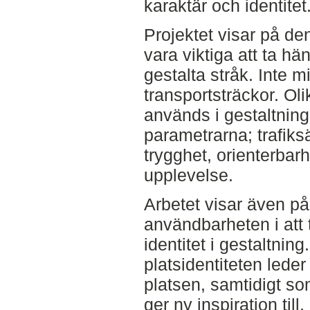
karaktär och identitet
Projektet visar på de
vara viktiga att ta hän
gestalta stråk. Inte 
transportsträckor. Ol
används i gestaltninge
parametrarna; trafiksä
trygghet, orienterbar
upplevelse.
Arbetet visar även på
användbarheten i att t
identitet i gestaltnin
platsidentiteten leder 
platsen, samtidigt s
ger ny inspiration till