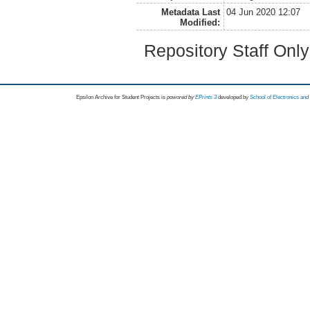
Metadata Last
04 Jun 2020 12:07
Modified:
Repository Staff Onl
Epsilon Archive for Student Projects is
powored by
EPrints 3
developed by
School of Electronics an