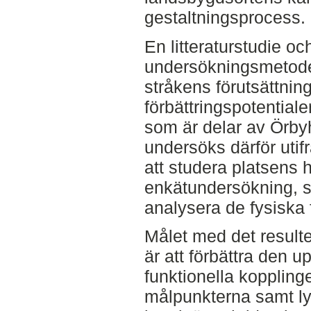
gestaltningsprocess.
En litteraturstudie o
undersökningsmetoder
stråkens förutsättnin
förbättringspotential
som är delar av Örbyh
undersöks därför utifr
att studera platsens h
enkätundersökning, s
analysera de fysiska 
Målet med det resulte
är att förbättra den 
funktionella koppling
målpunkterna samt lyf