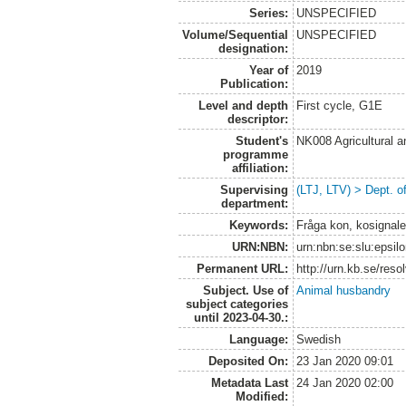
Series:
UNSPECIFIED
Volume/Sequential
UNSPECIFIED
designation:
Year of
2019
Publication:
Level and depth
First cycle, G1E
descriptor:
Student's
NK008 Agricultural
programme
affiliation:
Supervising
(LTJ, LTV) > Dept. 
department:
Keywords:
Fråga kon, kosignale
URN:NBN:
urn:nbn:se:slu:epsil
Permanent URL:
http://urn.kb.se/res
Subject. Use of
Animal husbandry
subject categories
until 2023-04-30.:
Language:
Swedish
Deposited On:
23 Jan 2020 09:01
Metadata Last
24 Jan 2020 02:00
Modified: