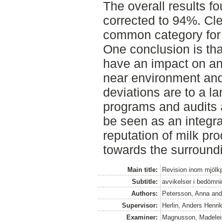
The overall results f
corrected to 94%. Cl
common category for 
One conclusion is tha
have an impact on ani
near environment and
deviations are to a la
programs and audits 
be seen as an integra
reputation of milk pro
towards the surround
Main title:
Revision inom mjölk
Subtitle:
avvikelser i bedömni
Authors:
Petersson, Anna
an
Supervisor:
Herlin, Anders Henri
Examiner:
Magnusson, Madelei