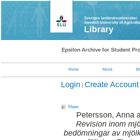
Sveriges lantbruksuniversitet
Swedish University of Agricult
Library
Epsilon Archive for Student Pro
Home
About
B
Login
Create Account
Share
Petersson, Anna
Revision inom mjöl
bedömningar av mjölk