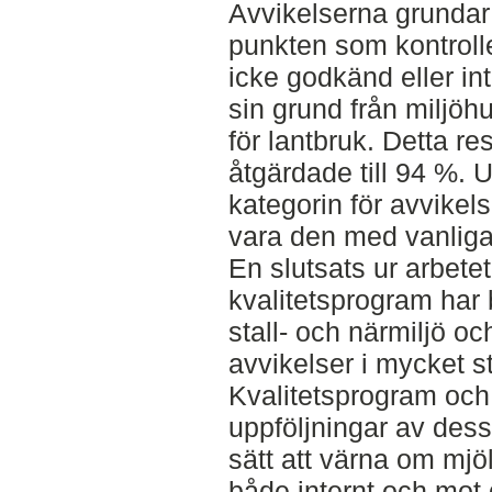
Avvikelserna grundar 
punkten som kontroll
icke godkänd eller int
sin grund från miljöh
för lantbruk. Detta re
åtgärdade till 94 %. U
kategorin för avvikel
vara den med vanliga
En slutsats ur arbetet
kvalitetsprogram har 
stall- och närmiljö o
avvikelser i mycket s
Kvalitetsprogram och
uppföljningar av dess
sätt att värna om mj
både internt och mot