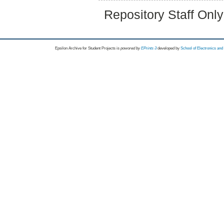
Repository Staff Onl
Epsilon Archive for Student Projects is
powored by
EPrints 3
developed by
School of Electronics an