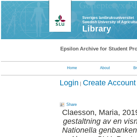
Sveriges lantbruksuniversitet
Swedish University of Agricult
Library
Epsilon Archive for Student Pro
Home
About
B
Login
Create Account
Share
Claesson, Maria
, 201
gestaltning av en vis
Nationella genbanken