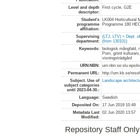
Level and depth
First cycle, G2E
descriptor:
Student's
LK004 Horticultural
programme
Programme 180 HE
affiliation:
Supervising
(LTJ, LTV) > Dept. 
department:
(from 130101)
Keywords:
biologisk mångfald, 
Pom, grönt kulturarv,
visningsträdgård
URN:NBN:
urn:nbn:se:slu:epsil
Permanent URL:
http://urn.kb.se/res
Subject. Use of
Landscape architect
subject categories
until 2023-04-30.:
Language:
Swedish
Deposited On:
17 Jun 2019 10:49
Metadata Last
02 Jun 2020 13:57
Modified:
Repository Staff Onl