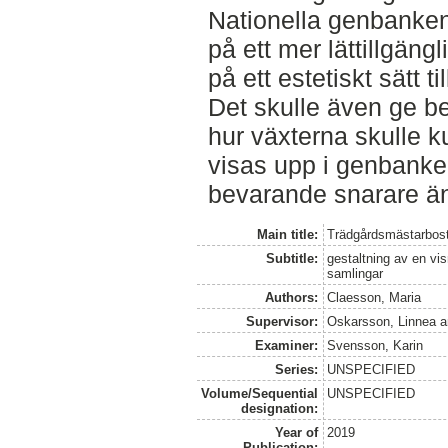
Nationella genbanken
på ett mer lättillgäng
på ett estetiskt sätt
Det skulle även ge be
hur växterna skulle
visas upp i genbanken
bevarande snarare än
Main title:
Trädgårdsmästarbos
Subtitle:
gestaltning av en vi
samlingar
Authors:
Claesson, Maria
Supervisor:
Oskarsson, Linnea
a
Examiner:
Svensson, Karin
Series:
UNSPECIFIED
Volume/Sequential
UNSPECIFIED
designation:
Year of
2019
Publication: