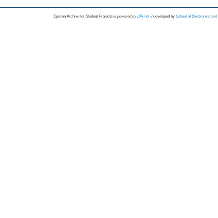
Epsilon Archive for Student Projects is
powored by
EPrints 3
developed by
School of Electronics an