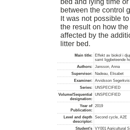
bed and lying time or 
between the control g
It was not possible t
the result on how the
affected by the additi
litter bed.
Main title:
Effekt av biokol i 
samt liggbeteende ho
Authors:
Jansson, Anna
Supervisor:
Nadeau, Elisabet
Examiner:
Arvidsson Segerkvist
Series:
UNSPECIFIED
Volume/Sequential
UNSPECIFIED
designation:
Year of
2019
Publication:
Level and depth
Second cycle, A2E
descriptor:
Student's
VY001 Agricultural 