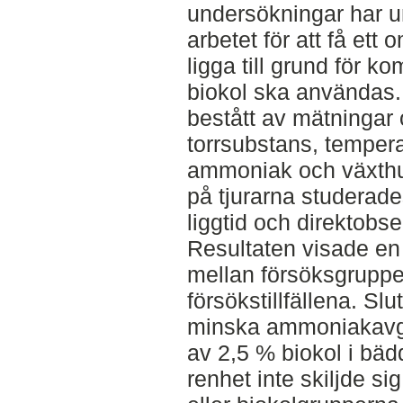
undersökningar har un
arbetet för att få et
ligga till grund för 
biokol ska användas
bestått av mätningar
torrsubstans, temper
ammoniak och växthu
på tjurarna studerad
liggtid och direktobse
Resultaten visade en
mellan försöksgrupp
försökstillfällena. Slu
minska ammoniakavgån
av 2,5 % biokol i bädd
renhet inte skiljde si