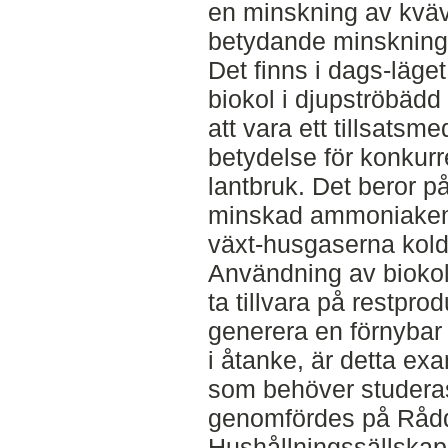
en minskning av kvä
betydande minsknin
Det finns i dags-läget
biokol i djupströbädd
att vara ett tillsats
betydelse för konkur
lantbruk. Det beror p
minskad ammoniakem
växt-husgaserna kold
Användning av biokol
ta tillvara på restpro
generera en förnybar
i åtanke, är detta e
som behöver studeras
genomfördes på Råd
Hushållningssällskape