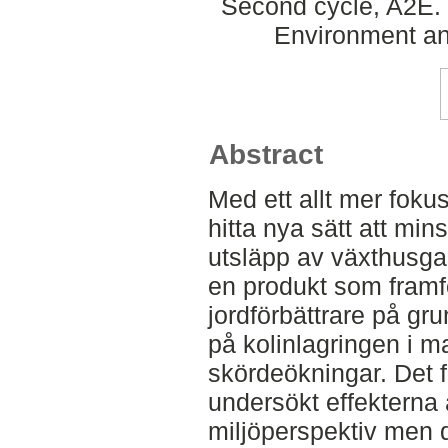
Second cycle, A2E. 
Environment an
Abstract
Med ett allt mer fokus 
hitta nya sätt att m
utsläpp av växthusgas
en produkt som framf
jordförbättrare på gru
på kolinlagringen i m
skördeökningar. Det f
undersökt effekterna a
miljöperspektiv men d