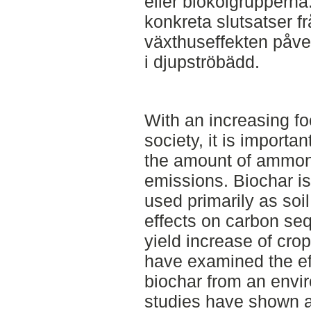
eller biokolgrupperna.
konkreta slutsatser f
växthuseffekten påver
i djupströbädd.
With an increasing f
society, it is importa
the amount of ammon
emissions. Biochar is
used primarily as soil
effects on carbon seq
yield increase of cro
have examined the eff
biochar from an envi
studies have shown a 