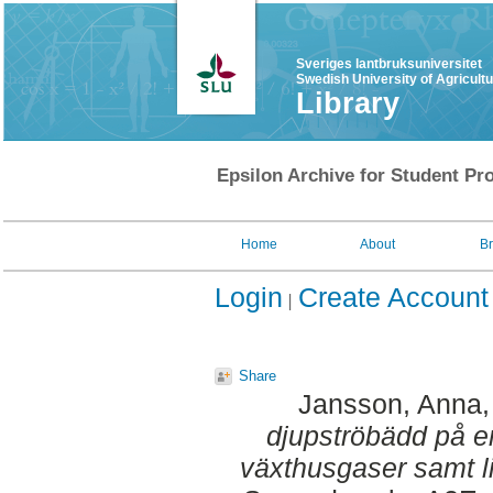
Sveriges lantbruksuniversitet
Swedish University of Agricult
Library
Epsilon Archive for Student Pro
Home
About
B
Login
Create Account
Share
Jansson, Anna
djupströbädd på 
växthusgaser samt l