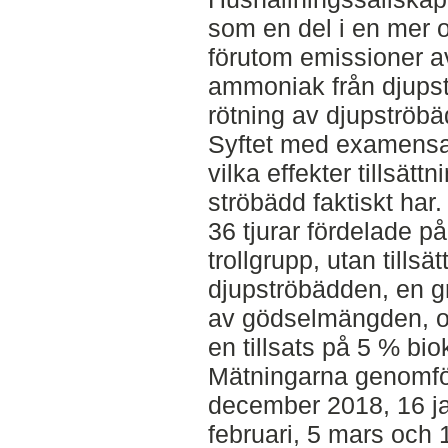
som en del i en mer 
förutom emissioner a
ammoniak från djupst
rötning av djupströbä
Syftet med examensar
vilka effekter tillsätt
ströbädd faktiskt har.
36 tjurar fördelade på
trollgrupp, utan tillsät
djupströbädden, en g
av gödselmängden, o
en tillsats på 5 % b
Mätningarna genomförd
december 2018, 16 jan
februari, 5 mars och 