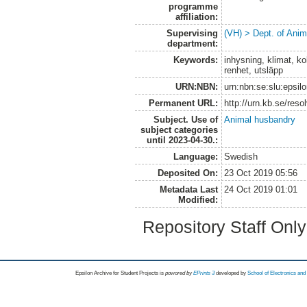
programme
affiliation:
Supervising
(VH) > Dept. of Anim
department:
Keywords:
inhysning, klimat, ko
renhet, utsläpp
URN:NBN:
urn:nbn:se:slu:epsil
Permanent URL:
http://urn.kb.se/res
Subject. Use of
Animal husbandry
subject categories
until 2023-04-30.:
Language:
Swedish
Deposited On:
23 Oct 2019 05:56
Metadata Last
24 Oct 2019 01:01
Modified:
Repository Staff Onl
Epsilon Archive for Student Projects is
powored by
EPrints 3
developed by
School of Electronics an