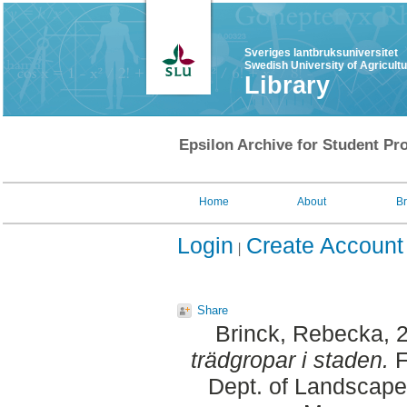
Sveriges lantbruksuniversitet
Swedish University of Agricult
Library
Epsilon Archive for Student Pro
Home
About
B
Login
Create Account
Share
Brinck, Rebecka
, 
trädgropar i staden.
F
Dept. of Landscape