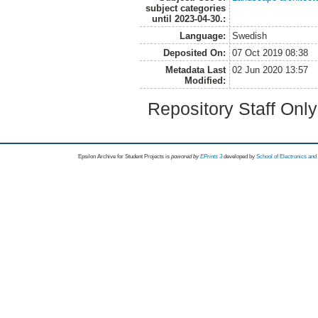
subject categories
until 2023-04-30.:
Language:
Swedish
Deposited On:
07 Oct 2019 08:38
Metadata Last
02 Jun 2020 13:57
Modified:
Repository Staff Onl
Epsilon Archive for Student Projects is
powored by
EPrints 3
developed by
School of Electronics an