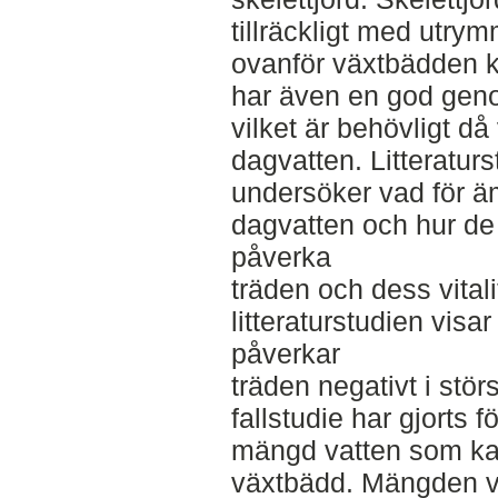
tillräckligt med utry
ovanför växtbädden k
har även en god gen
vilket är behövligt 
dagvatten. Litteratur
undersöker vad för 
dagvatten och hur d
påverka
träden och dess vitali
litteraturstudien visa
påverkar
träden negativt i stör
fallstudie har gjorts f
mängd vatten som kan 
växtbädd. Mängden vat