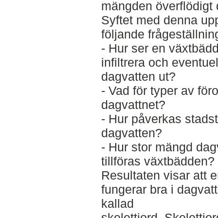
mängden överflödigt 
Syftet med denna upp
följande frågeställnin
- Hur ser en växtbädd
infiltrera och eventue
dagvatten ut?
- Vad för typer av för
dagvattnet?
- Hur påverkas stadst
dagvatten?
- Hur stor mängd dag
tillföras växtbädden?
Resultaten visar att
fungerar bra i dagv
kallad
skelettjord. Skelettj