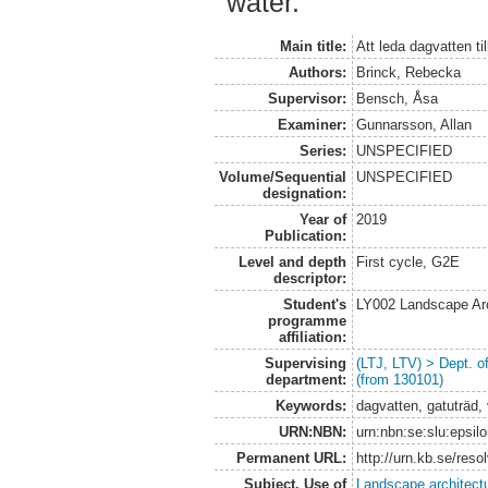
water.
Main title:
Att leda dagvatten til
Authors:
Brinck, Rebecka
Supervisor:
Bensch, Åsa
Examiner:
Gunnarsson, Allan
Series:
UNSPECIFIED
Volume/Sequential
UNSPECIFIED
designation:
Year of
2019
Publication:
Level and depth
First cycle, G2E
descriptor:
Student's
LY002 Landscape Ar
programme
affiliation:
Supervising
(LTJ, LTV) > Dept. 
department:
(from 130101)
Keywords:
dagvatten, gatuträd, 
URN:NBN:
urn:nbn:se:slu:epsil
Permanent URL:
http://urn.kb.se/res
Subject. Use of
Landscape architect