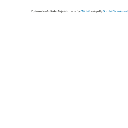
Epsilon Archive for Student Projects is
powored by
EPrints 3
developed by
School of Electronics an