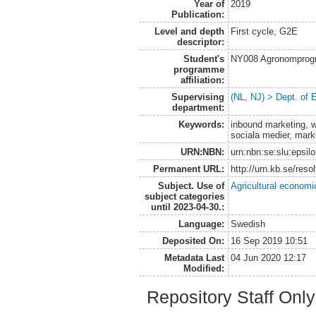
Year of
2019
Publication:
Level and depth
First cycle, G2E
descriptor:
Student's
NY008 Agronomprog
programme
affiliation:
Supervising
(NL, NJ) > Dept. of
department:
Keywords:
inbound marketing, wo
sociala medier, mark
URN:NBN:
urn:nbn:se:slu:epsil
Permanent URL:
http://urn.kb.se/res
Subject. Use of
Agricultural economi
subject categories
until 2023-04-30.:
Language:
Swedish
Deposited On:
16 Sep 2019 10:51
Metadata Last
04 Jun 2020 12:17
Modified:
Repository Staff Onl