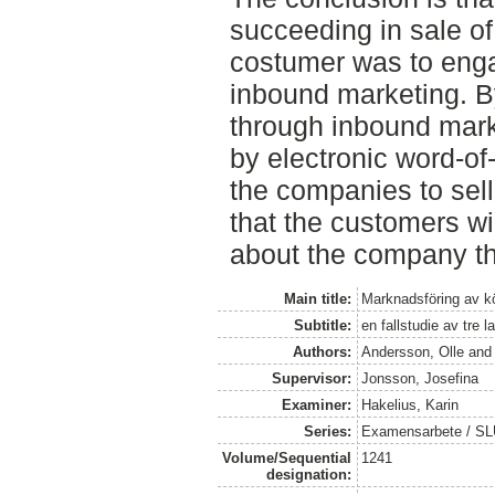
succeeding in sale of
costumer was to eng
inbound marketing. 
through inbound mark
by electronic word-of-
the companies to sell
that the customers wi
about the company t
Main title:
Marknadsföring av kö
Subtitle:
en fallstudie av tre 
Authors:
Andersson, Olle
an
Supervisor:
Jonsson, Josefina
Examiner:
Hakelius, Karin
Series:
Examensarbete / SLU
Volume/Sequential
1241
designation: