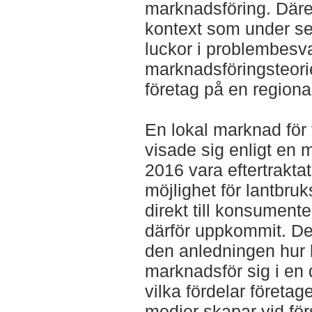
marknadsföring. Därem
kontext som under sen
luckor i problembesva
marknadsföringsteorie
företag på en region
En lokal marknad för 
visade sig enligt en
2016 vara eftertrakt
möjlighet för lantbruk
direkt till konsument
därför uppkommit. De
den anledningen hur 
marknadsför sig i en 
vilka fördelar företag
medier skapar vid försä