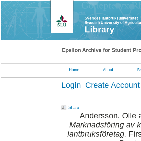
Sveriges lantbruksuniversitet
Swedish University of Agricult
Library
Epsilon Archive for Student Pro
Home
About
B
Login
Create Account
Share
Andersson, Olle
Marknadsföring av köt
lantbruksföretag.
Fir