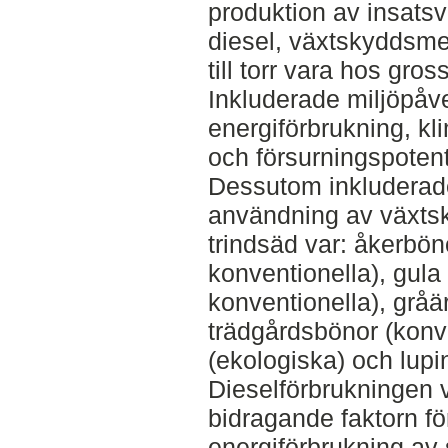
produktion av insatsv
diesel, växtskyddsme
till torr vara hos gr
Inkluderade miljöpåv
energiförbrukning, k
och försurningspoten
Dessutom inkluderade
användning av växts
trindsäd var: åkerbön
konventionella), gula
konventionella), gråär
trädgårdsbönor (konve
(ekologiska) och lupi
Dieselförbrukningen v
bidragande faktorn f
energiförbrukning av