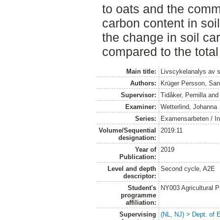
to oats and the com
carbon content in so
the change in soil ca
compared to the total
Main title:
Livscykelanalys av 
Authors:
Krüger Persson, Sa
Supervisor:
Tidåker, Pernilla
an
Examiner:
Wetterlind, Johanna
Series:
Examensarbeten / Ins
Volume/Sequential
2019:11
designation:
Year of
2019
Publication:
Level and depth
Second cycle, A2E
descriptor:
Student's
NY003 Agricultural 
programme
affiliation:
Supervising
(NL, NJ) > Dept. of