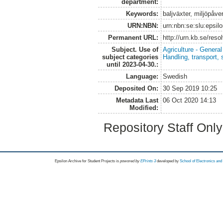
department:
Keywords:
baljväxter, miljöpåv
URN:NBN:
urn:nbn:se:slu:epsil
Permanent URL:
http://urn.kb.se/res
Subject. Use of
Agriculture - Genera
subject categories
Handling, transport, 
until 2023-04-30.:
Language:
Swedish
Deposited On:
30 Sep 2019 10:25
Metadata Last
06 Oct 2020 14:13
Modified:
Repository Staff Onl
Epsilon Archive for Student Projects is
powored by
EPrints 3
developed by
School of Electronics an