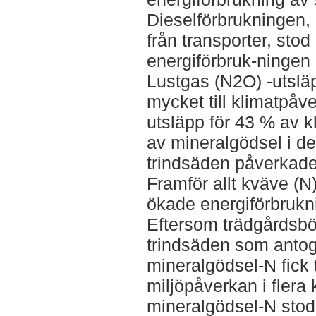
Dieselförbrukningen, 
från transporter, stod
energiförbruk-ningen
Lustgas (N2O) -utslä
mycket till klimatpåv
utsläpp för 43 % av 
av mineralgödsel i de
trindsäden påverkade
Framför allt kväve (N
ökade energiförbrukn
Eftersom trädgårdsb
trindsäden som anto
mineralgödsel-N fick
miljöpåverkan i flera
mineralgödsel-N stod