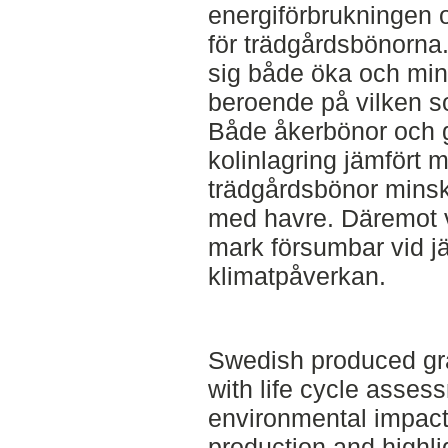
energiförbrukningen 
för trädgårdsbönorna
sig både öka och min
beroende på vilken s
Både åkerbönor och gu
kolinlagring jämfört
trädgårdsbönor minsk
med havre. Däremot va
mark försumbar vid j
klimatpåverkan.
Swedish produced gr
with life cycle asses
environmental impact
production and highli