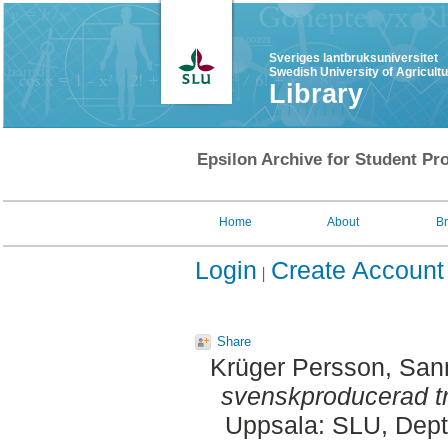
Sveriges lantbruksuniversitet
Swedish University of Agricult
Library
Epsilon Archive for Student Pro
Home
About
B
Login
Create Account
Share
Krüger Persson, San
svenskproducerad tr
Uppsala: SLU, Dept