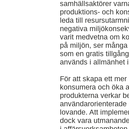
samhällsaktörer varna
produktions- och ko
leda till resursutarm
negativa miljökonsekv
varit medvetna om k
på miljön, ser många 
som en gratis tillgån
används i allmänhet int
För att skapa ett mer r
konsumera och öka a
produkterna verkar b
användarorienterade 
lovande. Att impleme
dock vara utmanande 
i affärsverksamheten.