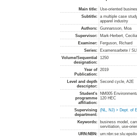
Main title:
Use-oriented busine
Subtitle:
a multiple case stud
apparel industry
Authors:
Gunnarsson, Moa
Supervisor:
Mark-Herbert, Cecili
Examiner:
Ferguson, Richard
Series:
Examensarbete / SLU
Volume/Sequential
1250
designation:
Year of
2019
Publication:
Level and depth
Second cycle, A2E
descriptor:
Student's
NM005 Environmenta
programme
120 HEC
affiliation:
Supervising
(NL, NJ) > Dept. of
department:
Keywords:
business model, canv
servitiation, use-orie
URN:NBN:
urn:nbn:se:slu:epsil