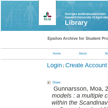
Sveriges lantbruksuniversitet
Swedish University of Agricult
Library
Epsilon Archive for Student Pro
Home
About
B
Login
Create Account
Share
Gunnarsson, Moa
, 
models : a multiple c
within the Scandinav