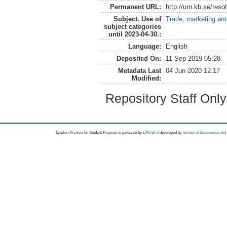
Permanent URL:
http://urn.kb.se/res
Subject. Use of
Trade, marketing and
subject categories
until 2023-04-30.:
Language:
English
Deposited On:
11 Sep 2019 05:28
Metadata Last
04 Jun 2020 12:17
Modified:
Repository Staff Onl
Epsilon Archive for Student Projects is
powored by
EPrints 3
developed by
School of Electronics an