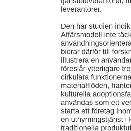
tjänsteleverantörer, f
leverantörer.
Den här studien indi
Affärsmodell inte täc
användningsorientera
bidrar därför till for
illustrera en använda
föreslår ytterligare tr
cirkulära funktionern
materialflöden, hante
kulturella adoptionsfa
användas som ett verkt
starta ett företag ino
en uthyrningstjänst 
traditionella produktu