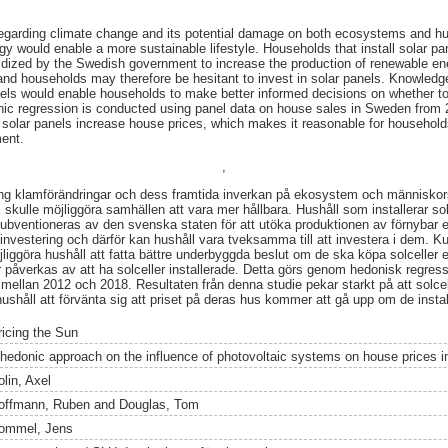
regarding climate change and its potential damage on both ecosystems and h
y would enable a more sustainable lifestyle. Households that install solar pan
idized by the Swedish government to increase the production of renewable energ
 and households may therefore be hesitant to invest in solar panels. Knowledg
els would enable households to make better informed decisions on whether to 
onic regression is conducted using panel data on house sales in Sweden from 
t solar panels increase house prices, which makes it reasonable for househol
ment.
,
ing klamförändringar och dess framtida inverkan på ekosystem och människor
 skulle möjliggöra samhällen att vara mer hållbara. Hushåll som installerar so
g subventioneras av den svenska staten för att utöka produktionen av förnybar e
 investering och därför kan hushåll vara tveksamma till att investera i dem. 
liggöra hushåll att fatta bättre underbyggda beslut om de ska köpa solceller e
r påverkas av att ha solceller installerade. Detta görs genom hedonisk regre
 mellan 2012 och 2018. Resultaten från denna studie pekar starkt på att solcell
ör hushåll att förvänta sig att priset på deras hus kommer att gå upp om de install
ricing the Sun
 hedonic approach on the influence of photovoltaic systems on house prices 
lin, Axel
offmann, Ruben
and
Douglas, Tom
ommel, Jens