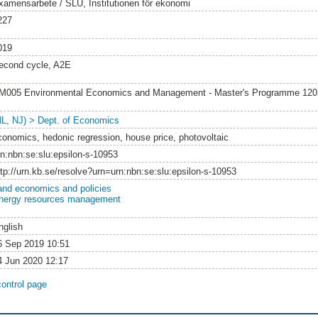
xamensarbete / SLU, Institutionen för ekonomi
227
019
econd cycle, A2E
M005 Environmental Economics and Management - Master's Programme 12
NL, NJ) > Dept. of Economics
conomics, hedonic regression, house price, photovoltaic
rn:nbn:se:slu:epsilon-s-10953
ttp://urn.kb.se/resolve?urn=urn:nbn:se:slu:epsilon-s-10953
and economics and policies
nergy resources management
nglish
6 Sep 2019 10:51
4 Jun 2020 12:17
control page