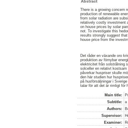
Abstract
There is a growing concern 
production of renewable energ
from solar radiation are subs
relatively costly investment
on house prices by solar pan
not. To investigate this hed
results strongly suggest tha
house price from the invest
Det råder en växande oro kr
produktion av förnybar energi
elektricitet från solstrålnin
solceller en relativt kostsam
påverkar huspriser skulle möj
den här studien hur husprise
på husförsäljningar i Sverige
talar för att det är rimligt f
Main title:
P
Subtitle:
a
Authors:
Bo
Supervisor:
H
Examiner:
R