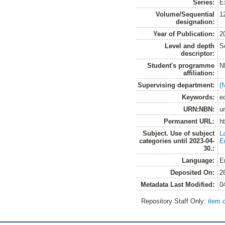
Series:
E
Volume/Sequential
1
designation:
Year of Publication:
2
Level and depth
S
descriptor:
Student's programme
N
affiliation:
Supervising department:
(
Keywords:
e
URN:NBN:
u
Permanent URL:
h
Subject. Use of subject
L
categories until 2023-04-
E
30.:
Language:
E
Deposited On:
2
Metadata Last Modified:
0
Repository Staff Only:
item 