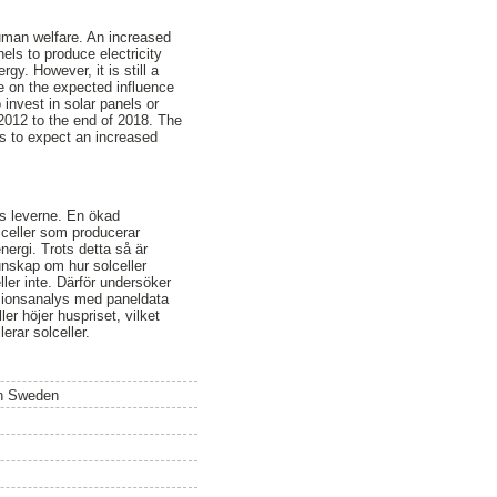
uman welfare. An increased
els to produce electricity
y. However, it is still a
e on the expected influence
invest in solar panels or
2012 to the end of 2018. The
ds to expect an increased
s leverne. En ökad
lceller som producerar
nergi. Trots detta så är
Kunskap om hur solceller
ller inte. Därför undersöker
ssionsanalys med paneldata
er höjer huspriset, vilket
erar solceller.
in Sweden