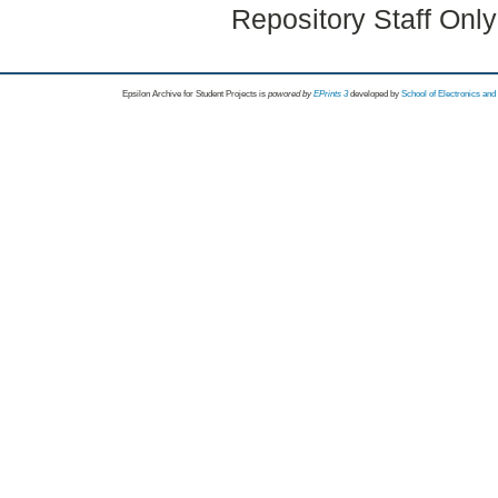
Repository Staff Onl
Epsilon Archive for Student Projects is
powored by
EPrints 3
developed by
School of Electronics an