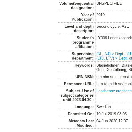
Volume/Sequential
UNSPECIFIED
designation:
Year of
2019
Publication:
Level and depth
Second cycle, A2E
descriptor:
Student's
LY008 Landskapsark
programme
affiliation:
Supervising
(NL, NJ) > Dept. of
department:
(LTJ, LTV) > Dept. 
Keywords:
Blasieholmen, Blasi
Gehl, Gestaltning, 
URN:NBN:
urn:nbn:se:slu:epsil
Permanent URL:
http://urn.kb.se/res
Subject. Use of
Landscape architect
subject categories
until 2023-04-30.:
Language:
Swedish
Deposited On:
10 Jul 2019 08:05
Metadata Last
04 Jun 2020 12:07
Modified: