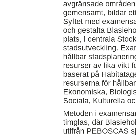
avgränsade områden 
gemensamt, bildar ett
Syftet med examensar
och gestalta Blasie
plats, i centrala Sto
stadsutveckling. Exa
hållbar stadsplaner
resurser av lika vikt 
baserat på Habitatag
resurserna för hållba
Ekonomiska, Biologis
Sociala, Kulturella oc
Metoden i examensarb
timglas, där Blasieh
utifrån PEBOSCAS sju