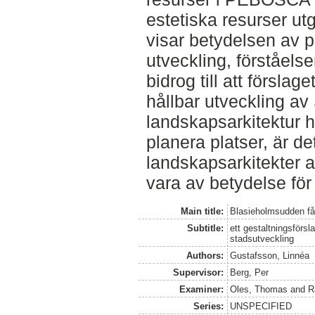
estetiska resurser ut
visar betydelsen av p
utveckling, förståelse
bidrog till att förslag
hållbar utveckling a
landskapsarkitektur h
planera platser, är det
landskapsarkitekter a
vara av betydelse för 
Main title:
Blasieholmsudden får
Subtitle:
ett gestaltningsförsl
stadsutveckling
Authors:
Gustafsson, Linnéa
Supervisor:
Berg, Per
Examiner:
Oles, Thomas
and
R
Series:
UNSPECIFIED