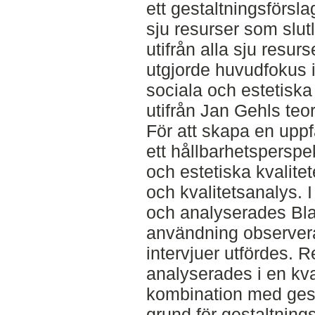
ett gestaltningsförsl
sju resurser som slut
utifrån alla sju resur
utgjorde huvudfokus i
sociala och estetiska
utifrån Jan Gehls teor
För att skapa en upp
ett hållbarhetsperspe
och estetiska kvalitet
och kvalitetsanalys. 
och analyserades Bl
användning observer
intervjuer utfördes. R
analyserades i en kva
kombination med gestal
grund för gestaltnings