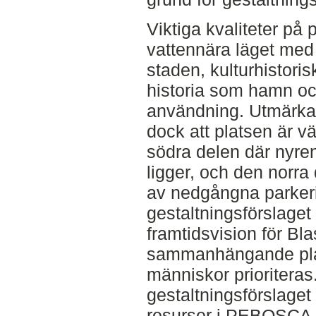
Viktiga kvaliteter på 
vattennära läget med
staden, kulturhistor
historia som hamn och
användning. Utmärka
dock att platsen är v
södra delen där nyr
ligger, och den norra
av nedgångna parkeri
gestaltningsförslaget
framtidsvision för B
sammanhängande pla
människor prioriteras.
gestaltningsförslaget 
resurser i PEBOSCA po