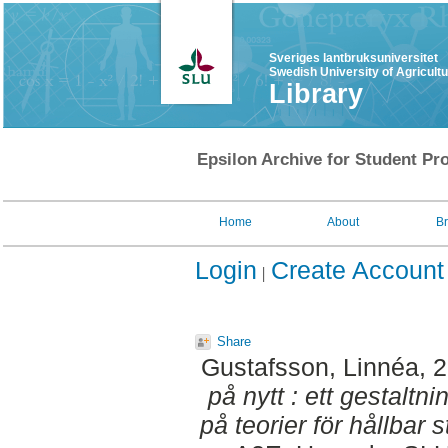
Sveriges lantbruksuniversitet
Swedish University of Agricult
Library
Epsilon Archive for Student Pro
Home
About
B
Login
Create Account
Share
Gustafsson, Linnéa
, 
på nytt : ett gestaltn
på teorier för hållbar 