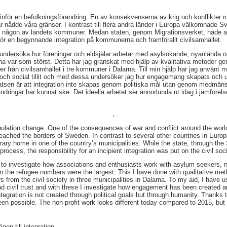
inför en befolkningsförändring. En av konsekvenserna av krig och konflikter ru
r nådde våra gränser. I kontrast till flera andra länder i Europa välkomnade
hem i någon av landets kommuner. Medan staten, genom Migrationsverket, hade 
för en begynnande integration på kommunerna och framförallt civilsamhället.
undersöka hur föreningar och eldsjälar arbetar med asylsökande, nyanlända och
rna var som störst. Detta har jag granskat med hjälp av kvalitativa metoder ge
er från civilsamhället i tre kommuner i Dalarna. Till min hjälp har jag använt
itet och social tillit och med dessa undersöker jag hur engagemang skapats och u
tsen är att integration inte skapas genom politiska mål utan genom medmänsk
dringar har kunnat ske. Det ideella arbetet ser annorlunda ut idag i jämförel
,
ulation change. One of the consequences of war and conflict around the worl
eached the borders of Sweden. In contrast to several other countries in E
rary home in one of the country’s municipalities. While the state, through th
rocess, the responsibility for an incipient integration was put on the civil soci
s to investigate how associations and enthusiasts work with asylum seekers, n
en the refugee numbers were the largest. This I have done with qualitative me
s from the civil society in three municipalities in Dalarna. To my aid, I have
 and civil trust and with these I investigate how engagement has been created 
 integration is not created through political goals but through humanity. Thanks
n possible. The non-profit work looks different today compared to 2015, but t
gen till integration