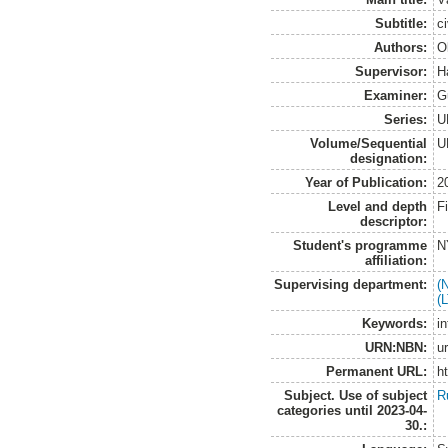
Subtitle:
c
Authors:
O
Supervisor:
H
Examiner:
G
Series:
U
Volume/Sequential
U
designation:
Year of Publication:
2
Level and depth
F
descriptor:
Student's programme
N
affiliation:
Supervising department:
(
(
Keywords:
in
URN:NBN:
u
Permanent URL:
h
Subject. Use of subject
R
categories until 2023-04-
30.: