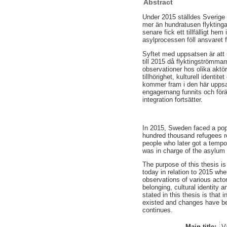
Abstract
Under 2015 ställdes Sverige 
mer än hundratusen flyktinga
senare fick ett tillfälligt 
asylprocessen föll ansvaret 
Syftet med uppsatsen är att 
till 2015 då flyktingströmma
observationer hos olika aktör
tillhörighet, kulturell ident
kommer fram i den här uppsa
engagemang funnits och förän
integration fortsätter.
In 2015, Sweden faced a pop
hundred thousand refugees r
people who later got a tempo
was in charge of the asylum p
The purpose of this thesis i
today in relation to 2015 wh
observations of various actor
belonging, cultural identity
stated in this thesis is that
existed and changes have bee
continues.
Main title:
Vä