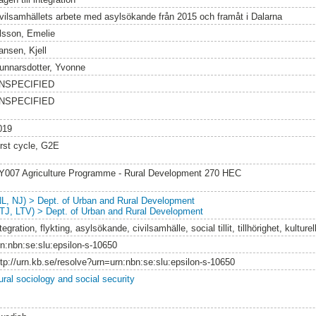
ivilsamhällets arbete med asylsökande från 2015 och framåt i Dalarna
lsson, Emelie
ansen, Kjell
unnarsdotter, Yvonne
NSPECIFIED
NSPECIFIED
019
irst cycle, G2E
Y007 Agriculture Programme - Rural Development 270 HEC
NL, NJ) > Dept. of Urban and Rural Development
LTJ, LTV) > Dept. of Urban and Rural Development
tegration, flykting, asylsökande, civilsamhälle, social tillit, tillhörighet, kulturell
rn:nbn:se:slu:epsilon-s-10650
ttp://urn.kb.se/resolve?urn=urn:nbn:se:slu:epsilon-s-10650
ural sociology and social security