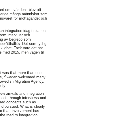
nt om i världens blev att
 Sverige många människor som
ansvaret för mottagandet och
 integration idag i relation
nom intervjuer och
 mig av begrepp som
pprätthållits. Det som tydligt
lighet. Tack vare det har
se med 2015, men vägen till
d was that more than one
urope, Sweden welcomed many
e Swedish Migration Agency,
ety.
ew arrivals and integration
thods through interviews and
 used concepts such as
and pursued. What is clearly
 to that, involvement has
he road to integra-tion