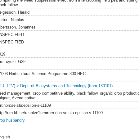
omparing the weed suppression effect from intercropping field pea and spring 
lack fallow
elgesson, Harald
arton, Nicolas
lbertsson, Johannes
NSPECIFIED
NSPECIFIED
019
irst cycle, G2E
Y003 Horticultural Science Programme 300 HEC
LTJ, LTV) > Dept. of Biosystems and Technology (from 130101)
eed management, crop competitive ability, black fallow, organic crop produc
ulgare, Avena sativa
rn:nbn:se:slu:epsilon-s-11109
ttp://urn.kb.se/resolve?urn=urn:nbn:se:slu:epsilon-s-11109
rop husbandry
nglish