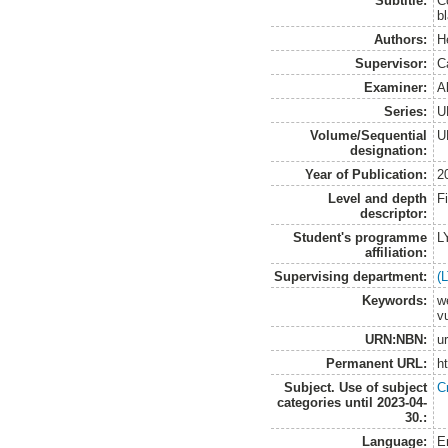
Subtitle:
C
b
Authors:
H
Supervisor:
C
Examiner:
A
Series:
U
Volume/Sequential
U
designation:
Year of Publication:
2
Level and depth
F
descriptor:
Student's programme
L
affiliation:
Supervising department:
(
Keywords:
w
v
URN:NBN:
u
Permanent URL:
h
Subject. Use of subject
C
categories until 2023-04-
30.:
Language:
E