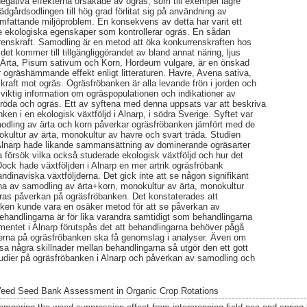
 negativa effekterna orsakade av ogräs, som till exempel lägre
rädgårdsodlingen till hög grad förlitat sig på användning av
ll omfattande miljöproblem. En konsekvens av detta har varit ett
 de ekologiska egenskaper som kontrollerar ogräs. En sådan
enskraft. Samodling är en metod att öka konkurrenskraften hos
är det kommer till tillgängliggörandet av bland annat näring, ljus
Ärta, Pisum sativum och Korn, Hordeum vulgare, är en önskad
ogräshämmande effekt enligt litteraturen. Havre, Avena sativa,
raft mot ogräs. Ogräsfröbanken är alla levande frön i jorden och
viktig information om ogräspopulationen och indikationer av
gröda och ogräs. Ett av syftena med denna uppsats var att beskriva
nken i en ekologisk växtföljd i Alnarp, i södra Sverige. Syftet var
dling av ärta och korn påverkar ogräsfröbanken jämfört med de
okultur av ärta, monokultur av havre och svart träda. Studien
 Alnarp hade likande sammansättning av dominerande ogräsarter
försök vilka också studerade ekologisk växtföljd och hur det
ck hade växtföljden i Alnarp en mer artrik ogräsfröbank
ndinaviska växtföljderna. Det gick inte att se någon signifikant
na av samodling av ärta+korn, monokultur av ärta, monokultur
eras påverkan på ogräsfröbanken. Det konstaterades att
ken kunde vara en osäker metod för att se påverkan av
andlingarna är för lika varandra samtidigt som behandlingarna
imentet i Alnarp förutspås det att behandlingarna behöver pågå
ekterna på ogräsfröbanken ska få genomslag i analyser. Även om
sa några skillnader mellan behandlingarna så utgör den ett gott
studier på ogräsfröbanken i Alnarp och påverkan av samodling och
eed Seed Bank Assessment in Organic Crop Rotations