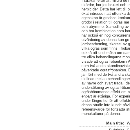
I strävan efter att mildra de
skördar, har jordbruket och t
herbicider. Detta har lett ti
ökat intresse i att utforska
egenskap är grödans konkurr
grödor i relation till ogräs n
och utrymme. Samodling av 
och bra kombination som har 
har också en hög konkurrensk
utvärdering av denna kan ge 
jordbearbetning, skötsel av 
vilka ogräs som finns i fröba
också att undersöka om samo
tre olika behandlingarna mon
visade att ogräsfröbanken i
som två andra skandinaviska 
påverkade ogräsfröbanken. Do
jämfört med de två andra ska
skillnad mellan behandlingar
av havre och svart träda i d
undersökning av ogräsfröban
ogräshämmande effekt om beh
enbart är ettåriga. För exper
under längre tid för att eff
denna studie inte kunde påvi
referensvärde för fortsatta 
monokulturer på denna.
Main title:
W