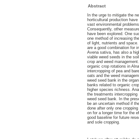
Abstract
In the urge to mitigate the n
horticultural production have
vast environmental problems 
Consequently, other measures
have been explored. One such 
one method of increasing the
of light, nutrients and spac
are a good combination for i
Avena sativa, has also a hig
viable weed seeds in the soil
crop and weed management. T
organic crop rotations in Aln
intercropping of pea and ba
oats and the weed managemen
weed seed bank in the organi
banks related to organic cro
higher species richness. Anal
the treatments intercropping
weed seed bank. In the pres
be an uncertain method if th
done after only one cropping
on for a longer time for the e
good baseline for future res
and sole cropping.