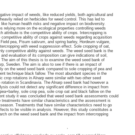
egative impact of weeds, like reduced yields, both agricultural and
 heavily relied on herbicides for weed control. This has led to
like human health risks and negative impact on biodiversity.
 relying more on the ecological properties controlling weeds
attribute is the competitive ability of crops. Intercropping is
 competitive ability of crops against weeds regarding acquisition
e. Field pea, Pisum sativum, and spring barley, Hordeum vulgare,
ntercropping with weed suppression effect. Sole cropping of oat,
hly competitive ability against weeds. The weed seed bank is the
 and evaluation of its composition can give indications of soil,
he aim of this thesis is to examine the weed seed bank of
arp, Sweden. The aim is also to see if there is an impact of
rely on the weed seed bank compared to sole cropping of pea and
t technique black fallow. The most abundant species in the
c crop rotations in Alnarp were similar with two other seed
p rotation in Scandinavia. The Alnarp seed bank had however a
ysis could not detect any significant difference in impact from
 pea+barley, sole crop pea, sole crop oat and black fallow on the
ent study it was concluded that weed seed bank assessments could
e treatments have similar characteristics and the assessment is
 season. Treatments that have similar characteristics need to go
ffects to be visible in analysis. However, this study constitutes a
earch on the weed seed bank and the impact from intercropping
,