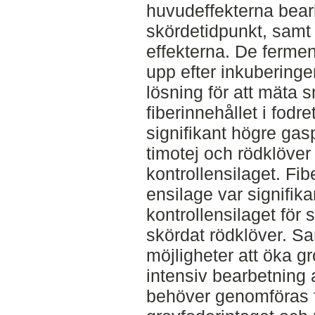
huvudeffekterna bear
skördetidpunkt, samt 
effekterna. De ferme
upp efter inkuberin
lösning för att mäta 
fiberinnehållet i fodr
signifikant högre gas
timotej och rödklöver
kontrollensilaget. Fib
ensilage var signifik
kontrollensilaget för 
skördat rödklöver. S
möjligheter att öka 
intensiv bearbetning a
behöver genomföras f