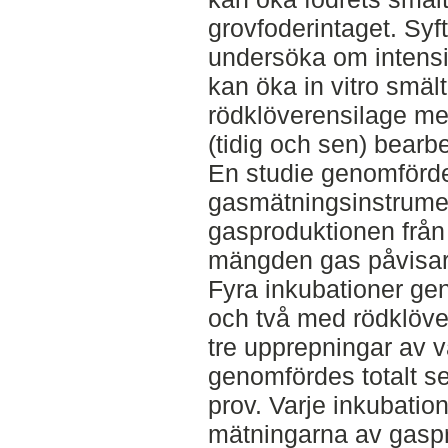
grovfoderintaget. Syf
undersöka om intensi
kan öka in vitro smäl
rödklöverensilage me
(tidig och sen) bearb
En studie genomförde
gasmätningsinstrumen
gasproduktionen från
mängden gas påvisar 
Fyra inkubationer ge
och två med rödklöver
tre upprepningar av v
genomfördes totalt s
prov. Varje inkubatio
mätningarna av gasp