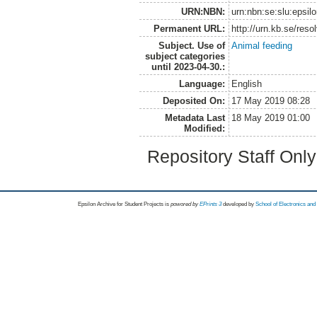
URN:NBN:
urn:nbn:se:slu:epsil
Permanent URL:
http://urn.kb.se/res
Subject. Use of
Animal feeding
subject categories
until 2023-04-30.:
Language:
English
Deposited On:
17 May 2019 08:28
Metadata Last
18 May 2019 01:00
Modified:
Repository Staff Onl
Epsilon Archive for Student Projects is
powored by
EPrints 3
developed by
School of Electronics an