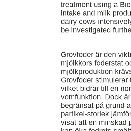
treatment using a Bio
intake and milk produ
dairy cows intensive
be investigated furthe
Grovfoder är den vik
mjölkkors foderstat oc
mjölkproduktion krävs
Grovfoder stimulerar t
vilket bidrar till en n
vomfunktion. Dock är
begränsat på grund av
partikel-storlek jämfö
visat att en minskad p
kan öka fodrets smäl