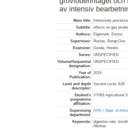
grovfoderintaget och
av intensiv bearbetni
Main title:
Intensively processe
Subtitle:
effects on gas produc
Authors:
Elgemark, Emma
Supervisor:
Rustas, Bengt-Ove
Examiner:
Gonda, Horatio
Series:
UNSPECIFIED
Volume/Sequential
UNSPECIFIED
designation:
Year of
2019
Publication:
Level and depth
Second cycle, A2E
descriptor:
Student's
VY001 Agricultural 
programme
affiliation:
Supervising
(VH) > Dept. of Anim
department:
Keywords:
digestion rate, timot
Abstrac