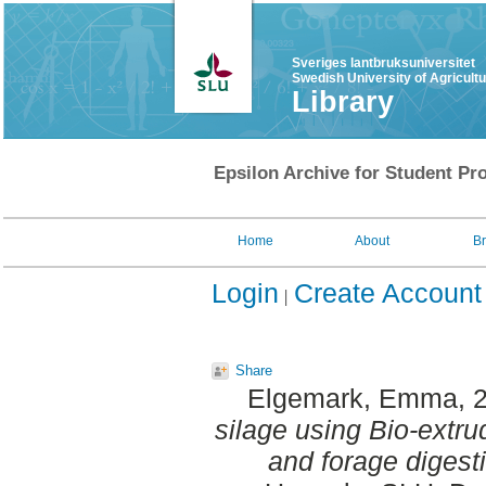
Sveriges lantbruksuniversitet
Swedish University of Agricult
Library
Epsilon Archive for Student Pro
Home
About
B
Login
Create Account
Share
Elgemark, Emma
, 
silage using Bio-extru
and forage digestib