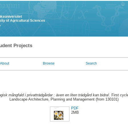
uksuniversitet
ity of Agricultural Sciences
y
udent Projects
About
Browse
Search
ogisk mångfald i privatträdgårdar : även en liten trädgård kan bidra!.
First cycl
Landscape Architecture, Planning and Management (from 130101)
PDF
2MB