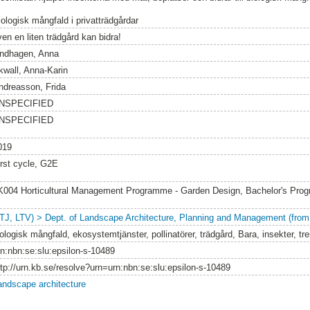
iologisk mångfald i privatträdgårdar
en en liten trädgård kan bidra!
indhagen, Anna
kwall, Anna-Karin
ndreasson, Frida
NSPECIFIED
NSPECIFIED
019
irst cycle, G2E
K004 Horticultural Management Programme - Garden Design, Bachelor's Pr
LTJ, LTV) > Dept. of Landscape Architecture, Planning and Management (from
ologisk mångfald, ekosystemtjänster, pollinatörer, trädgård, Bara, insekter, tr
rn:nbn:se:slu:epsilon-s-10489
ttp://urn.kb.se/resolve?urn=urn:nbn:se:slu:epsilon-s-10489
andscape architecture