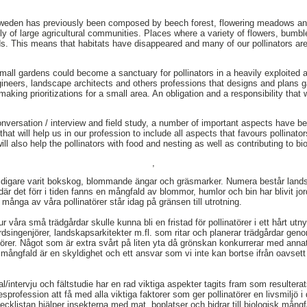
Sweden has previously been composed by beech forest, flowering meadows a
y of large agricultural communities. Places where a variety of flowers, bum
. This means that habitats have disappeared and many of our pollinators are 
all gardens could become a sanctuary for pollinators in a heavily exploited ag
ineers, landscape architects and others professions that designs and plans 
making prioritizations for a small area. An obligation and a responsibility that
conversation / interview and field study, a number of important aspects have 
t that will help us in our profession to include all aspects that favours pollinat
ll also help the pollinators with food and nesting as well as contributing to bio
,
 tidigare varit bokskog, blommande ängar och gräsmarker. Numera består land
är det förr i tiden fanns en mångfald av blommor, humlor och bin har blivit jo
 många av våra pollinatörer står idag på gränsen till utrotning.
r våra små trädgårdar skulle kunna bli en fristad för pollinatörer i ett hårt utn
dsingenjörer, landskapsarkitekter m.fl. som ritar och planerar trädgårdar geno
törer. Något som är extra svårt på liten yta då grönskan konkurrerar med ann
mångfald är en skyldighet och ett ansvar som vi inte kan bortse ifrån oavset
l/intervju och fältstudie har en rad viktiga aspekter tagits fram som resulterat
sprofession att få med alla viktiga faktorer som ger pollinatörer en livsmiljö i
checklistan hjälper insekterna med mat, boplatser och bidrar till biologisk mångf