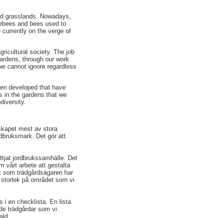
nd grasslands. Nowadays,
blebees and bees used to
currently on the verge of
ricultural society. The job
gardens, through our work
 we cannot ignore regardless
been developed that have
ors in the gardens that we
diversity.
skapet mest av stora
rdbruksmark. Det gör att
yttjat jordbrukssamhälle. Det
m vårt arbete att gestalta
at som trädgårdsägaren har
t storlek på området som vi
s i en checklista. En lista
 de trädgårdar som vi
ald.