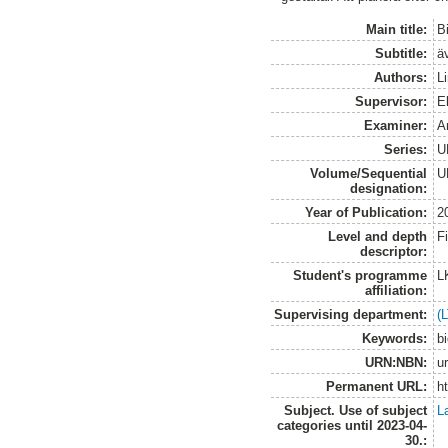
Main title:
B
Subtitle:
äv
Authors:
L
Supervisor:
E
Examiner:
A
Series:
U
Volume/Sequential
U
designation:
Year of Publication:
2
Level and depth
F
descriptor:
Student's programme
L
affiliation:
Supervising department:
(
Keywords:
bi
URN:NBN:
u
Permanent URL:
h
Subject. Use of subject
L
categories until 2023-04-
30.: