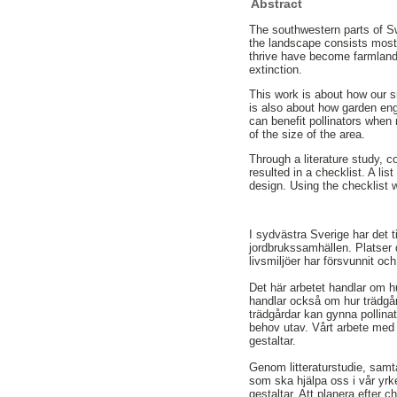
Abstract
The southwestern parts of 
the landscape consists mostl
thrive have become farmlands
extinction.
This work is about how our sm
is also about how garden eng
can benefit pollinators when 
of the size of the area.
Through a literature study, 
resulted in a checklist. A lis
design. Using the checklist wi
I sydvästra Sverige har det
jordbrukssamhällen. Platser d
livsmiljöer har försvunnit och
Det här arbetet handlar om hu
handlar också om hur trädgår
trädgårdar kan gynna pollina
behov utav. Vårt arbete med 
gestaltar.
Genom litteraturstudie, samta
som ska hjälpa oss i vår yrke
gestaltar. Att planera efter 