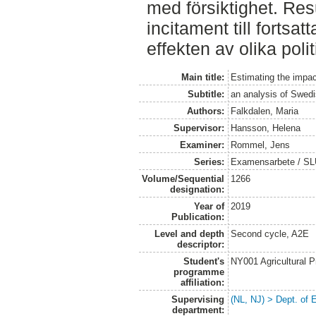
med försiktighet. Res
incitament till fortsat
effekten av olika poli
Main title:
Estimating the impact
Subtitle:
an analysis of Swedi
Authors:
Falkdalen, Maria
Supervisor:
Hansson, Helena
Examiner:
Rommel, Jens
Series:
Examensarbete / SLU
Volume/Sequential
1266
designation:
Year of
2019
Publication:
Level and depth
Second cycle, A2E
descriptor:
Student's
NY001 Agricultural
programme
affiliation:
Supervising
(NL, NJ) > Dept. of
department: