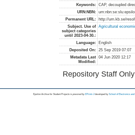
Keywords:
CAP, decoupled direc
URN:NBN:
urn:nbn:se:slu:epsil
Permanent URL:
http://urn.kb.se/res
Subject. Use of
Agricultural economi
subject categories
until 2023-04-30.:
Language:
English
Deposited On:
25 Sep 2019 07:07
Metadata Last
04 Jun 2020 12:17
Modified:
Repository Staff Onl
Epsilon Archive for Student Projects is
powored by
EPrints 3
developed by
School of Electronics an