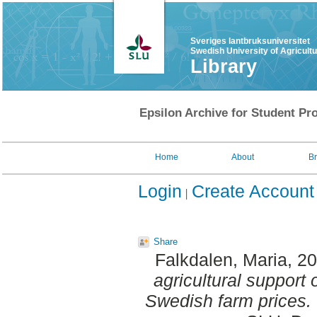
Sveriges lantbruksuniversitet
Swedish University of Agricult
Library
Epsilon Archive for Student Pro
Home
About
B
Login
Create Account
Share
Falkdalen, Maria
, 2
agricultural support 
Swedish farm prices.