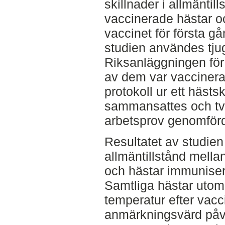
skillnader i allmäntil
vaccinerade hästar 
vaccinet för första g
studien användes tjug
Riksanläggningen för 
av dem var vaccinerad
protokoll ur ett hästs
sammansattes och tv
arbetsprov genomför
Resultatet av studien 
allmäntillstånd mella
och hästar immuniser
Samtliga hästar utom 
temperatur efter vacc
anmärkningsvärd påve