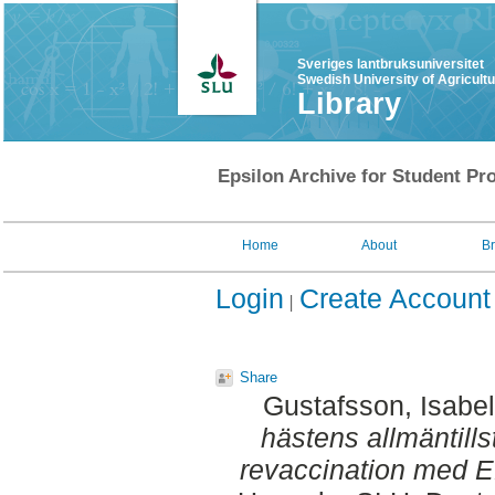
Sveriges lantbruksuniversitet
Swedish University of Agricult
Library
Epsilon Archive for Student Pro
Home
About
B
Login
Create Account
Share
Gustafsson, Isabel
hästens allmäntills
revaccination med E