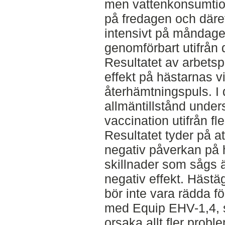
men vattenkonsumtio
på fredagen och däref
intensivt på måndage
genomförbart utifrån d
Resultatet av arbets
effekt på hästarnas v
återhämtningspuls. I
allmäntillstånd under
vaccination utifrån fle
Resultatet tyder på a
negativ påverkan på 
skillnader som sågs ä
negativ effekt. Hästä
bör inte vara rädda f
med Equip EHV-1,4, s
orsaka allt fler prob