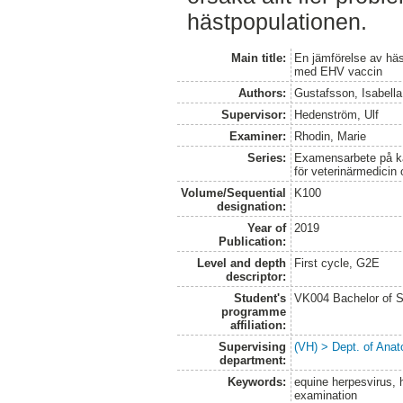
hästpopulationen.
Main title:
En jämförelse av häst
med EHV vaccin
Authors:
Gustafsson, Isabella
Supervisor:
Hedenström, Ulf
Examiner:
Rhodin, Marie
Series:
Examensarbete på kan
för veterinärmedicin
Volume/Sequential
K100
designation:
Year of
2019
Publication:
Level and depth
First cycle, G2E
descriptor:
Student's
VK004 Bachelor of S
programme
affiliation:
Supervising
(VH) > Dept. of Anat
department:
Keywords:
equine herpesvirus, 
examination