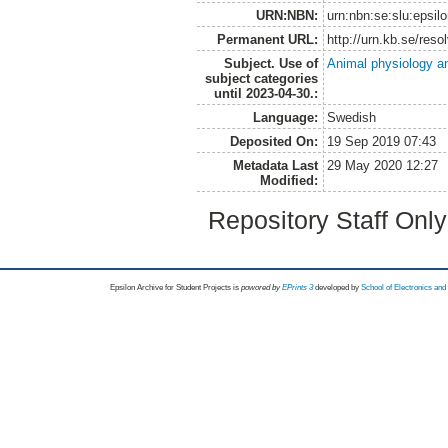
URN:NBN:
urn:nbn:se:slu:epsil
Permanent URL:
http://urn.kb.se/res
Subject. Use of
Animal physiology a
subject categories
until 2023-04-30.:
Language:
Swedish
Deposited On:
19 Sep 2019 07:43
Metadata Last
29 May 2020 12:27
Modified:
Repository Staff Onl
Epsilon Archive for Student Projects is
powored by
EPrints 3
developed by
School of Electronics an