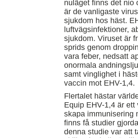
nuläget finns det nio 
är de vanligaste vir
sjukdom hos häst. EH
luftvägsinfektioner, a
sjukdom. Viruset är f
sprids genom droppi
vara feber, nedsatt apt
onormala andningslju
samt vinglighet i häs
vaccin mot EHV-1,4.
Flertalet hästar värl
Equip EHV-1,4 är ett v
skapa immunisering m
finns få studier gjor
denna studie var att t