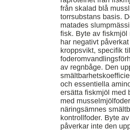
från skalad blå musslo
torrsubstans basis. D
matades slumpmässigt
fisk. Byte av fiskmjö
har negativt påverkat 
kroppsvikt, specifik ti
foderomvandlingsförh
av regnbåge. Den up
smältbarhetskoefficien
och essentiella amino
ersätta fiskmjöl med
med musselmjölfoder,
näringsämnes smältba
kontrollfoder. Byte a
påverkar inte den up