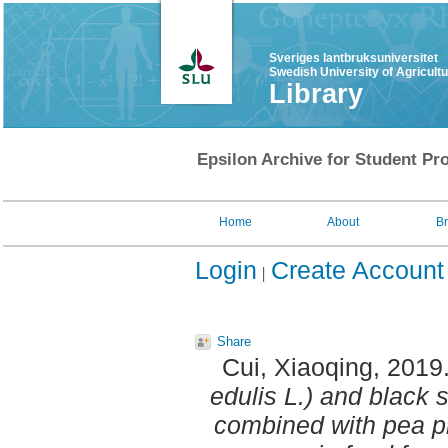
Sveriges lantbruksuniversitet
Swedish University of Agricult
Library
Epsilon Archive for Student Pro
Home
About
B
Login
Create Account
Share
Cui, Xiaoqing
, 2019
edulis L.) and black s
combined with pea pr