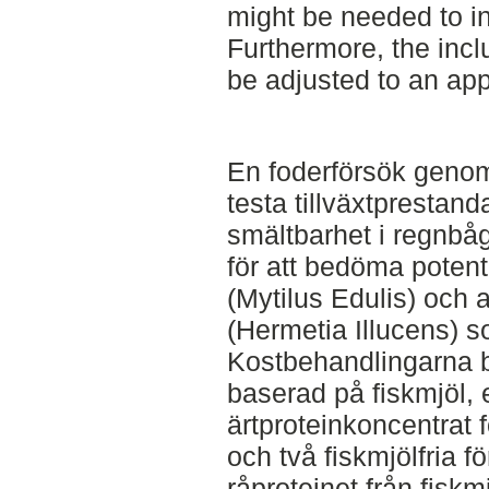
might be needed to in
Furthermore, the incl
be adjusted to an app
En foderförsök genom
testa tillväxtprestand
smältbarhet i regnb
för att bedöma potent
(Mytilus Edulis) och
(Hermetia Illucens) s
Kostbehandlingarna b
baserad på fiskmjöl, 
ärtproteinkoncentrat 
och två fiskmjölfria 
råproteinet från fiskm