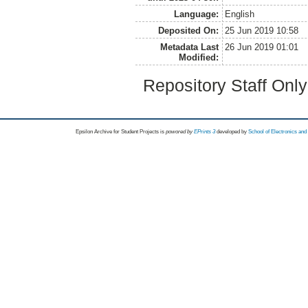
Language:
English
Deposited On:
25 Jun 2019 10:58
Metadata Last
26 Jun 2019 01:01
Modified:
Repository Staff Onl
Epsilon Archive for Student Projects is
powored by
EPrints 3
developed by
School of Electronics an