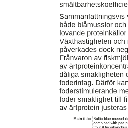
smältbarhetskoefficie
Sammanfattningsvis 
både blåmusslor och 
lovande proteinkällor
Växthastigheten och 
påverkades dock negat
Frånvaron av fiskmjö
av ärtproteinkoncentra
dåliga smakligheten o
foderintag. Därför kan
foderstimulerande me
foder smaklighet till 
av ärtprotein justeras 
Main title:
Baltic blue mussel (M
combined with pea pr
trout (Oncorhynchus