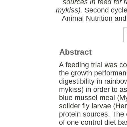
sources in feed for
mykiss).
Second cycle,
Animal Nutrition an
Abstract
A feeding trial was c
the growth performanc
digestibility in rain
mykiss) in order to as
blue mussel meal (Myt
solider fly larvae (He
protein sources. The 
of one control diet b