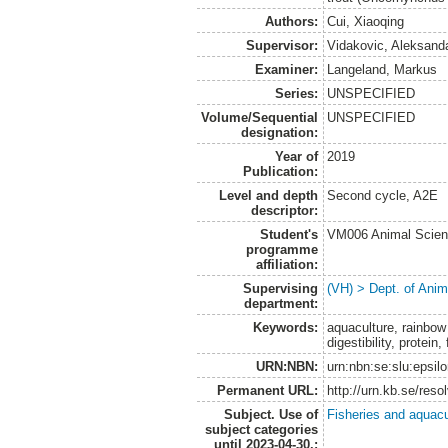
Authors:
Cui, Xiaoqing
Supervisor:
Vidakovic, Aleksand
Examiner:
Langeland, Markus
Series:
UNSPECIFIED
Volume/Sequential
UNSPECIFIED
designation:
Year of
2019
Publication:
Level and depth
Second cycle, A2E
descriptor:
Student's
VM006 Animal Scien
programme
affiliation:
Supervising
(VH) > Dept. of Anim
department:
Keywords:
aquaculture, rainbow 
digestibility, protei
URN:NBN:
urn:nbn:se:slu:epsil
Permanent URL:
http://urn.kb.se/res
Subject. Use of
Fisheries and aquacu
subject categories
until 2023-04-30.: