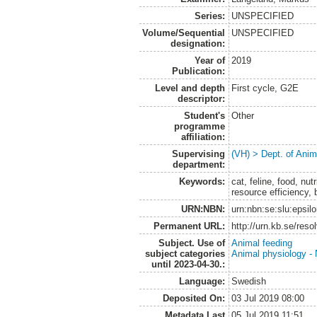
Series:
UNSPECIFIED
Volume/Sequential
UNSPECIFIED
designation:
Year of
2019
Publication:
Level and depth
First cycle, G2E
descriptor:
Student's
Other
programme
affiliation:
Supervising
(VH) > Dept. of Anim
department:
Keywords:
cat, feline, food, nut
resource efficiency,
URN:NBN:
urn:nbn:se:slu:epsil
Permanent URL:
http://urn.kb.se/res
Subject. Use of
Animal feeding
subject categories
Animal physiology - N
until 2023-04-30.:
Language:
Swedish
Deposited On:
03 Jul 2019 08:00
Metadata Last
05 Jul 2019 11:51