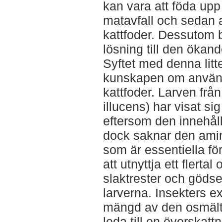
kan vara att föda upp
matavfall och sedan
kattfoder. Dessutom bi
lösning till den ökand
Syftet med denna litte
kunskapen om använd
kattfoder. Larven frå
illucens) har visat sig
eftersom den innehåll
dock saknar den amin
som är essentiella för
att utnyttja ett flerta
slaktrester och gödse
larverna. Insekters ex
mängd av den osmältba
leda till en överskatt