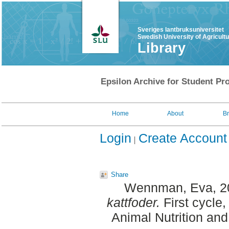
Sveriges lantbruksuniversitet
Swedish University of Agricult
Library
Epsilon Archive for Student Pro
Home
About
B
Login
Create Account
Share
Wennman, Eva
, 
kattfoder.
First cycle
Animal Nutrition an