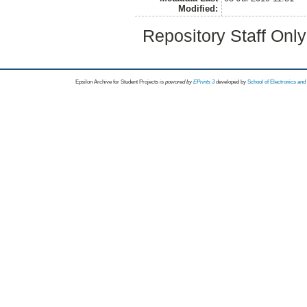
Modified:
Repository Staff Onl
Epsilon Archive for Student Projects is
powored by
EPrints 3
developed by
School of Electronics an