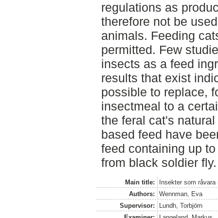
regulations as produ
therefore not be used
animals. Feeding cats
permitted. Few studi
insects as a feed ingr
results that exist indi
possible to replace, 
insectmeal to a certai
the feral cat's natural
based feed have been
feed containing up to
from black soldier fly.
Main title:
Insekter som råvara i
Authors:
Wennman, Eva
Supervisor:
Lundh, Torbjörn
Examiner:
Langeland, Markus