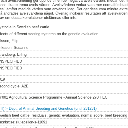
och avelsvärdering ger upphov till en del negativa avels-värden, medan det 
fanns lika extrema avels-värden. Avelsvärdena verkar vara mer normalfördela
res’ jämfört med de värden som används idag. Det ger dessutom mindre extre
 så ändrades avelsvär-dena något. Överlag indikerar resultaten att avelsvärd
av om dessa korrelationer utelämnas eller inte.
ystocia in Swedish beef cattle
ffects of different scoring systems on the genetic evaluation
lsson, Filip
riksson, Susanne
trandberg, Erling
NSPECIFIED
NSPECIFIED
019
econd cycle, A2E
Y001 Agricultural Science Programme - Animal Science 270 HEC
VH) > Dept. of Animal Breeding and Genetics (until 231231)
wedish beef cattle, residuals, genetic evaluation, normal score, beef breeding
rn:nbn:se:slu:epsilon-s-11091