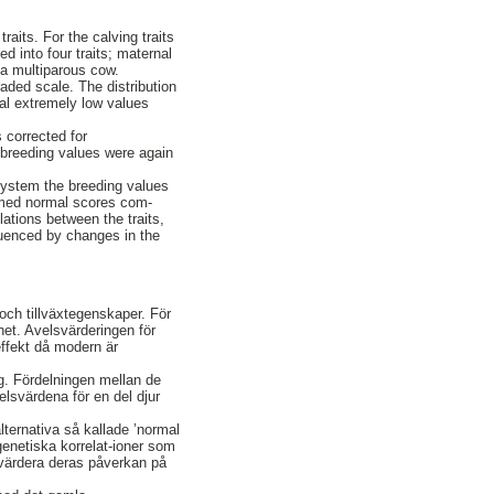
raits. For the calving traits
ed into four traits; maternal
 a multiparous cow.
aded scale. The distribution
ral extremely low values
 corrected for
 breeding values were again
 system the breeding values
rmed normal scores com-
ations between the traits,
fluenced by changes in the
och tillväxtegenskaper. För
et. Avelsvärderingen för
effekt då modern är
ig. Fördelningen mellan de
lsvärdena för en del djur
lternativa så kallade ’normal
genetiska korrelat-ioner som
 utvärdera deras påverkan på