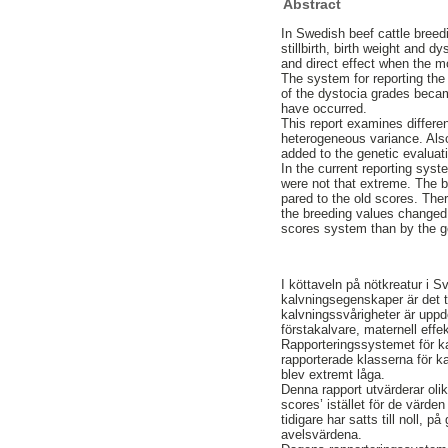
Abstract
In Swedish beef cattle breedi
stillbirth, birth weight and d
and direct effect when the m
The system for reporting the
of the dystocia grades becam
have occurred.
This report examines differen
heterogeneous variance. Also
added to the genetic evaluati
In the current reporting sys
were not that extreme. The 
pared to the old scores. The
the breeding values changed a
scores system than by the ge
I köttaveln på nötkreatur i 
kalvningsegenskaper är det t
kalvningssvårigheter är uppd
förstakalvare, maternell effe
Rapporteringssystemet för ka
rapporterade klasserna för k
blev extremt låga.
Denna rapport utvärderar olik
scores’ istället för de värd
tidigare har satts till noll,
avelsvärdena.