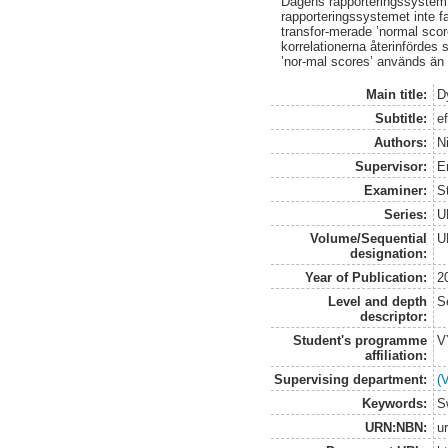
Dagens rapporteringssystem 
rapporteringssystemet inte 
transfor-merade ’normal sco
korrelationerna återinfördes
’nor-mal scores’ används än 
Main title:
D
Subtitle:
e
Authors:
Ni
Supervisor:
E
Examiner:
S
Series:
U
Volume/Sequential
U
designation:
Year of Publication:
2
Level and depth
S
descriptor:
Student's programme
V
affiliation:
Supervising department:
(
Keywords:
S
URN:NBN:
u