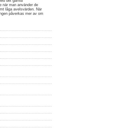
med det gamla
de när man använder de
mt låga avelsvärden. När
eringen påverkas mer av om