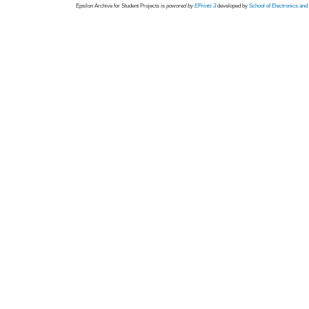
Epsilon Archive for Student Projects is
powored by
EPrints 3
developed by
School of Electronics an