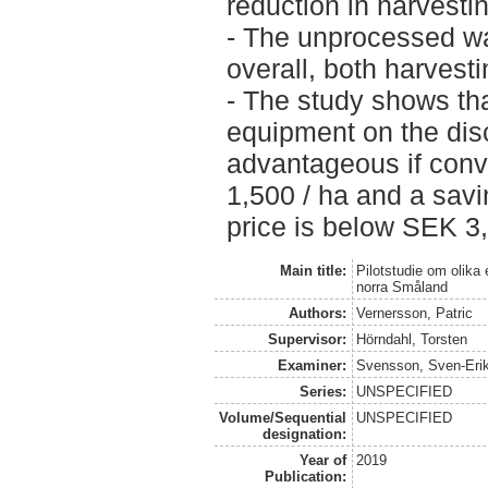
reduction in harvestin
- The unprocessed w
overall, both harvest
- The study shows th
equipment on the dis
advantageous if conv
1,500 / ha and a savi
price is below SEK 3,
Main title:
Pilotstudie om olika
norra Småland
Authors:
Vernersson, Patric
Supervisor:
Hörndahl, Torsten
Examiner:
Svensson, Sven-Eri
Series:
UNSPECIFIED
Volume/Sequential
UNSPECIFIED
designation:
Year of
2019
Publication: