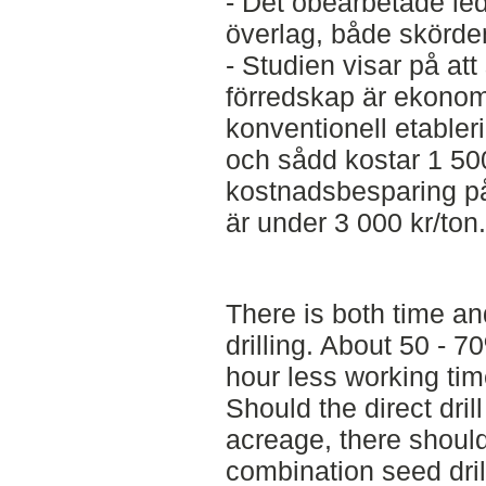
- Det obearbetade led
överlag, både skörde
- Studien visar på a
förredskap är ekonomi
konventionell etabler
och sådd kostar 1 50
kostnadsbesparing p
är under 3 000 kr/ton.
There is both time an
drilling. About 50 -
hour less working time
Should the direct drill
acreage, there shoul
combination seed dril