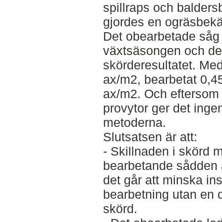
spillraps och balders
gjordes en ogräsbek
Det obearbetade såg 
växtsäsongen och det
skörderesultatet. Med
ax/m2, bearbetat 0,45
ax/m2. Och eftersom d
provytor ger det ingen
metoderna.
Slutsatsen är att:
- Skillnaden i skörd 
bearbetande sådden är
det går att minska in
bearbetning utan en 
skörd.