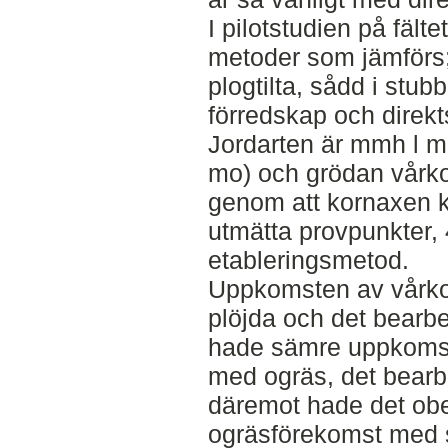
I pilotstudien på fälte
metoder som jämförs;
plogtilta, sådd i stu
förredskap och direkt
Jordarten är mmh l mo 
mo) och grödan vårko
genom att kornaxen k
utmätta provpunkter, 
etableringsmetod.
Uppkomsten av vårkor
plöjda och det bearb
hade sämre uppkomst.
med ogräs, det bearb
däremot hade det ob
ogräsförekomst med s