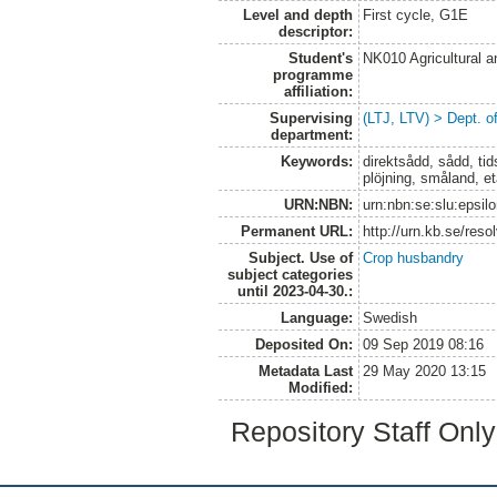
Level and depth
First cycle, G1E
descriptor:
Student's
NK010 Agricultural 
programme
affiliation:
Supervising
(LTJ, LTV) > Dept. 
department:
Keywords:
direktsådd, sådd, ti
plöjning, småland, et
URN:NBN:
urn:nbn:se:slu:epsil
Permanent URL:
http://urn.kb.se/res
Subject. Use of
Crop husbandry
subject categories
until 2023-04-30.:
Language:
Swedish
Deposited On:
09 Sep 2019 08:16
Metadata Last
29 May 2020 13:15
Modified:
Repository Staff Onl