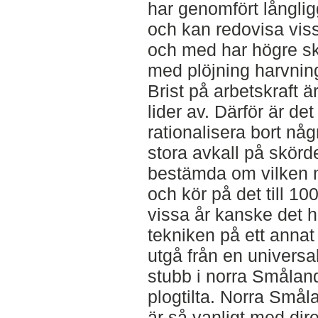
har genomfört långli
och kan redovisa viss
och med har högre sk
med plöjning harvnin
Brist på arbetskraft 
lider av. Därför är de
rationalisera bort nå
stora avkall på skörd
bestämda om vilken 
och kör på det till 1
vissa år kanske det ha
tekniken på ett anna
utgå från en univers
stubb i norra Smålan
plogtilta. Norra Småla
är så vanligt med dir