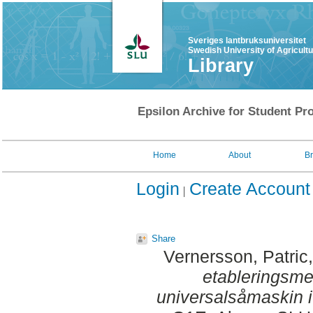
Sveriges lantbruksuniversitet
Swedish University of Agricult
Library
Epsilon Archive for Student Pro
Home
About
B
Login
Create Account
Share
Vernersson, Patric
etableringsme
universalsåmaskin 