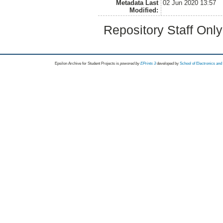
Metadata Last
02 Jun 2020 13:57
Modified:
Repository Staff Onl
Epsilon Archive for Student Projects is
powored by
EPrints 3
developed by
School of Electronics an