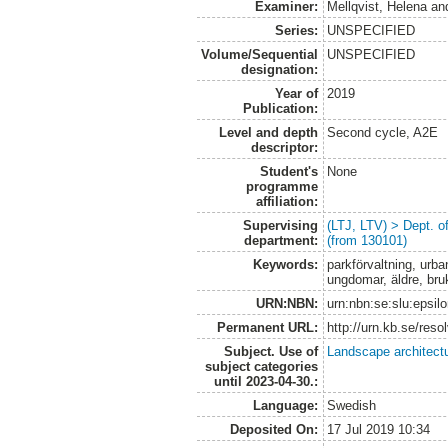
Examiner:
Mellqvist, Helena
an
Series:
UNSPECIFIED
Volume/Sequential
UNSPECIFIED
designation:
Year of
2019
Publication:
Level and depth
Second cycle, A2E
descriptor:
Student's
None
programme
affiliation:
Supervising
(LTJ, LTV) > Dept. 
department:
(from 130101)
Keywords:
parkförvaltning, urban
ungdomar, äldre, br
URN:NBN:
urn:nbn:se:slu:epsil
Permanent URL:
http://urn.kb.se/res
Subject. Use of
Landscape architect
subject categories
until 2023-04-30.:
Language:
Swedish
Deposited On:
17 Jul 2019 10:34