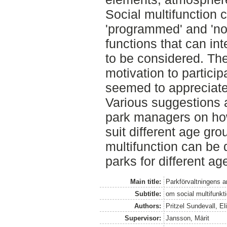
Social multifunction 
'programmed' and 'n
functions that can in
to be considered. Th
motivation to partici
seemed to appreciate t
Various suggestions 
park managers on ho
suit different age gr
multifunction can be 
parks for different ag
Main title:
Parkförvaltningens a
Subtitle:
om social multifunkti
Authors:
Pritzel Sundevall, El
Supervisor:
Jansson, Märit