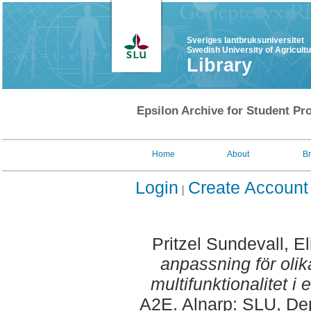
Sveriges lantbruksuniversitet
Swedish University of Agricult
Library
Epsilon Archive for Student Pro
Home
About
B
Login
Create Account
Pritzel Sundevall, El
anpassning för olik
multifunktionalitet i
A2E. Alnarp: SLU, Dep