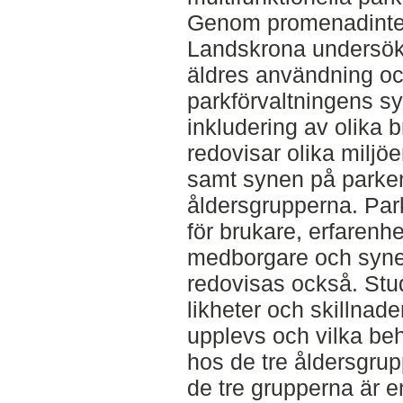
Genom promenadinterv
Landskrona undersök
äldres användning oc
parkförvaltningens s
inkludering av olika 
redovisar olika milj
samt synen på parken
åldersgrupperna. Par
för brukare, erfarenhe
medborgare och synen
redovisas också. Stud
likheter och skillnad
upplevs och vilka be
hos de tre åldersgrup
de tre grupperna är en 