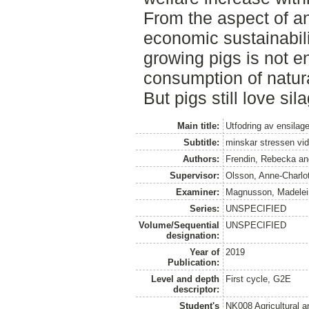
From the aspect of a
economic sustainabili
growing pigs is not en
consumption of natur
But pigs still love sil
Main title:
Utfodring av ensilage 
Subtitle:
minskar stressen vid 
Authors:
Frendin, Rebecka
a
Supervisor:
Olsson, Anne-Charlo
Examiner:
Magnusson, Madelei
Series:
UNSPECIFIED
Volume/Sequential
UNSPECIFIED
designation:
Year of
2019
Publication:
Level and depth
First cycle, G2E
descriptor:
Student's
NK008 Agricultural