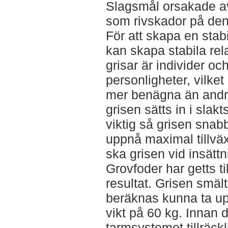
Slagsmål orsakade av 
som rivskador på den
För att skapa en stabi
kan skapa stabila rel
grisar är individer oc
personligheter, vilket l
mer benägna än andra 
grisen sätts in i slak
viktig så grisen snabbt 
uppnå maximal tillväx
ska grisen vid insättni
Grovfoder har getts til
resultat. Grisen smält
beräknas kunna ta up
vikt på 60 kg. Innan 
tarmsystemet tillräckl