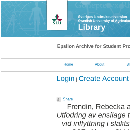
Sveriges lantbruksuniversitet
Swedish University of Agricult
Library
Epsilon Archive for Student Pro
Home
About
B
Login
Create Account
Share
Frendin, Rebecka
Utfodring av ensilage t
vid inflyttning i slak