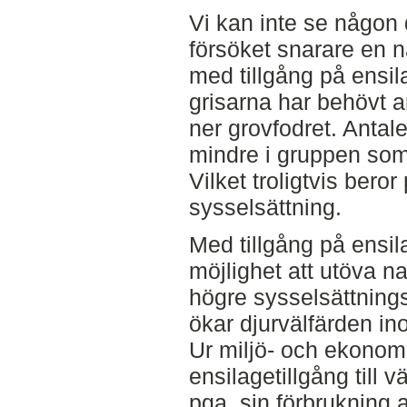
Vi kan inte se någon di
försöket snarare en nå
med tillgång på ensil
grisarna har behövt a
ner grovfodret. Antale
mindre i gruppen som
Vilket troligtvis bero
sysselsättning.
Med tillgång på ensil
möjlighet att utöva n
högre sysselsättnin
ökar djurvälfärden in
Ur miljö- och ekonomi
ensilagetillgång till v
pga. sin förbrukning 