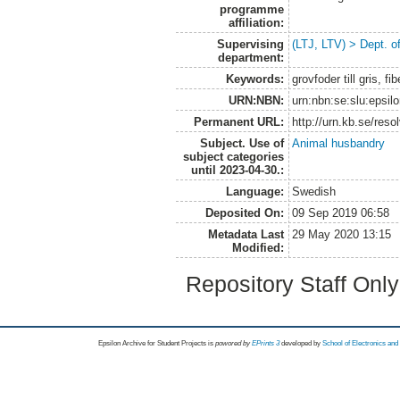
programme
affiliation:
Supervising
(LTJ, LTV) > Dept. 
department:
Keywords:
grovfoder till gris, 
URN:NBN:
urn:nbn:se:slu:epsil
Permanent URL:
http://urn.kb.se/res
Subject. Use of
Animal husbandry
subject categories
until 2023-04-30.:
Language:
Swedish
Deposited On:
09 Sep 2019 06:58
Metadata Last
29 May 2020 13:15
Modified:
Repository Staff Onl
Epsilon Archive for Student Projects is
powored by
EPrints 3
developed by
School of Electronics an