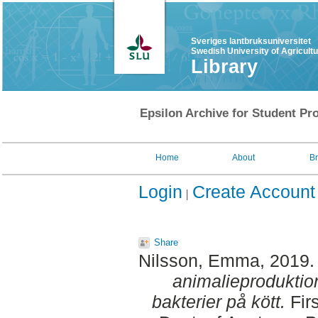
Sveriges lantbruksuniversitet
Swedish University of Agricult
Library
Epsilon Archive for Student Pro
Home
About
B
Login
Create Account
Share
Nilsson, Emma
, 2019
animalieproduktion
bakterier på kött.
Fir