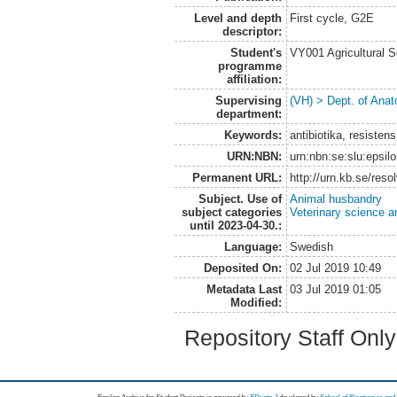
Level and depth
First cycle, G2E
descriptor:
Student's
VY001 Agricultural 
programme
affiliation:
Supervising
(VH) > Dept. of Anat
department:
Keywords:
antibiotika, resisten
URN:NBN:
urn:nbn:se:slu:epsil
Permanent URL:
http://urn.kb.se/res
Subject. Use of
Animal husbandry
subject categories
Veterinary science a
until 2023-04-30.:
Language:
Swedish
Deposited On:
02 Jul 2019 10:49
Metadata Last
03 Jul 2019 01:05
Modified:
Repository Staff Onl