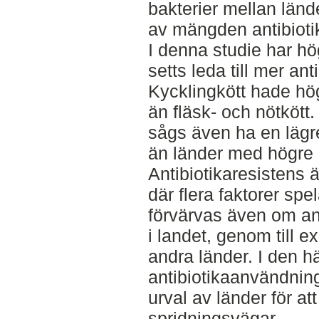
bakterier mellan lände
av mängden antibioti
I denna studie har h
setts leda till mer ant
Kycklingkött hade hög
än fläsk- och nötkött.
sågs även ha en lägre
än länder med högre 
Antibiotikaresistens 
där flera faktorer spe
förvärvas även om an
i landet, genom till e
andra länder. I den h
antibiotikaanvändning
urval av länder för a
spridningsvägar.