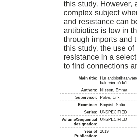
this study. However, a
complex subject where
and resistance can be
antibiotics is low in 
through imports and tr
this study, the use of
resistance in a selec
to find connections 
Main title:
Hur antibiotikaanvänd
bakterier på kött
Authors:
Nilsson, Emma
Supervisor:
Pelve, Erik
Examiner:
Boqvist, Sofia
Series:
UNSPECIFIED
Volume/Sequential
UNSPECIFIED
designation:
Year of
2019
Publication: