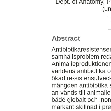
Dept. of Anatomy, 
(un
Abstract
Antibiotikaresistensen
samhällsproblem red
Animalieproduktionen
världens antibiotika oc
ökad re-sistensutveckl
mängden antibiotika
an-vänds till animali
både globalt och ino
markant skillnad i pr