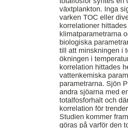
totalfosfor syntes en
växtplankton. Inga sig
varken TOC eller diver
korrelationer hittade
klimatparametrarna o
biologiska parametra
till att minskningen i
ökningen i temperatur
korrelation hittades h
vattenkemiska parame
parametrarna. Sjön Pa
andra sjöarna med en 
totalfosforhalt och dä
korrelation för trende
Studien kommer fram t
göras på varför den to