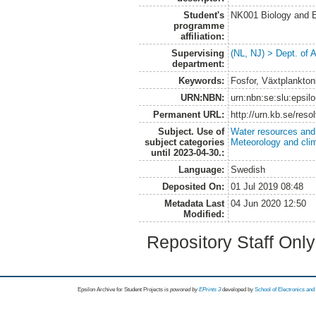
Student's
NK001 Biology and E
programme
affiliation:
Supervising
(NL, NJ) > Dept. of
department:
Keywords:
Fosfor, Växtplankton
URN:NBN:
urn:nbn:se:slu:epsil
Permanent URL:
http://urn.kb.se/res
Subject. Use of
Water resources an
subject categories
Meteorology and cli
until 2023-04-30.:
Language:
Swedish
Deposited On:
01 Jul 2019 08:48
Metadata Last
04 Jun 2020 12:50
Modified:
Repository Staff Onl
Epsilon Archive for Student Projects is
powored by
EPrints 3
developed by
School of Electronics an