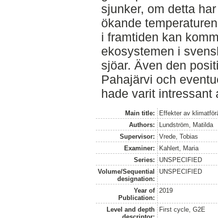
sjunker, om detta har
ökande temperaturen
i framtiden kan komma
ekosystemen i svensk
sjöar. Även den positi
Pahajärvi och eventu
hade varit intressant 
Main title:
Effekter av klimatför
Authors:
Lundström, Matilda
Supervisor:
Vrede, Tobias
Examiner:
Kahlert, Maria
Series:
UNSPECIFIED
Volume/Sequential
UNSPECIFIED
designation:
Year of
2019
Publication:
Level and depth
First cycle, G2E
descriptor: