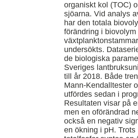
organiskt kol (TOC) oc
sjöarna. Vid analys 
har den totala biovol
förändring i biovolym
växtplanktonstammar
undersökts. Dataseri
de biologiska parame
Sveriges lantbruksuni
till år 2018. Både tr
Mann-Kendalltester o
utfördes sedan i pr
Resultaten visar på 
men en oförändrad n
också en negativ signi
en ökning i pH. Trots