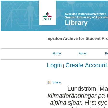
Sveriges lantbruksuniversitet
Swedish University of Agricult
Library
Epsilon Archive for Student Pro
Home
About
B
Login
Create Account
Share
Lundström, Mat
klimatförändringar på 
alpina sjöar.
First cyc