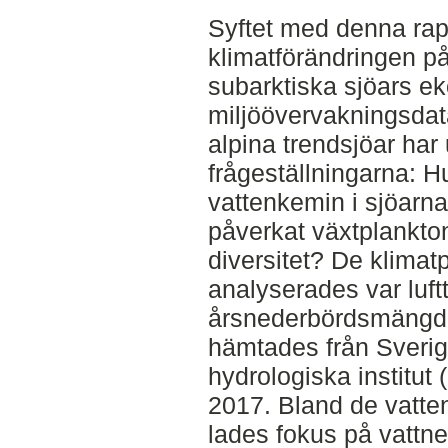
Syftet med denna rapp
klimatförändringen p
subarktiska sjöars e
miljöövervakningsdat
alpina trendsjöar har 
frågeställningarna: H
vattenkemin i sjöarna
påverkat växtplankt
diversitet? De klima
analyserades var luf
årsnederbördsmängd. 
hämtades från Sveri
hydrologiska institut 
2017. Bland de vatt
lades fokus på vattnet