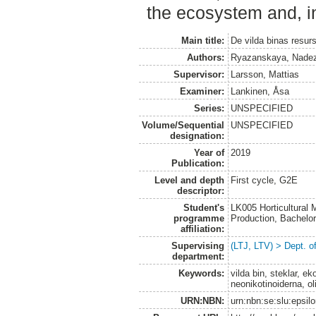
the ecosystem and, in
Main title:
De vilda binas resur
Authors:
Ryazanskaya, Nade
Supervisor:
Larsson, Mattias
Examiner:
Lankinen, Åsa
Series:
UNSPECIFIED
Volume/Sequential
UNSPECIFIED
designation:
Year of
2019
Publication:
Level and depth
First cycle, G2E
descriptor:
Student's
LK005 Horticultural
programme
Production, Bachel
affiliation:
Supervising
(LTJ, LTV) > Dept. o
department:
Keywords:
vilda bin, steklar, 
neonikotinoiderna, oli
URN:NBN:
urn:nbn:se:slu:epsil