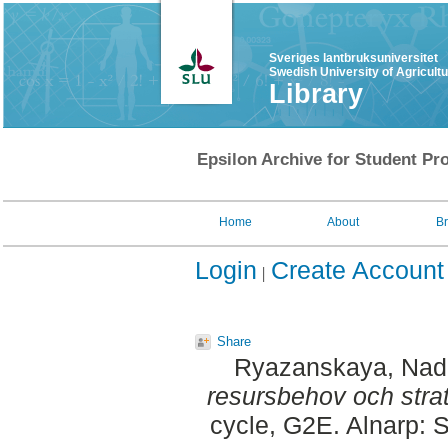
Sveriges lantbruksuniversitet
Swedish University of Agricult
Library
Epsilon Archive for Student Pro
Home
About
B
Login
Create Account
Share
Ryazanskaya, Nad
resursbehov och strat
cycle, G2E. Alnarp: S