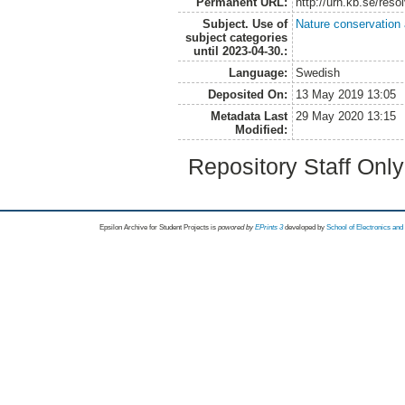
Permanent URL:
http://urn.kb.se/res
Subject. Use of
Nature conservation
subject categories
until 2023-04-30.:
Language:
Swedish
Deposited On:
13 May 2019 13:05
Metadata Last
29 May 2020 13:15
Modified:
Repository Staff Onl
Epsilon Archive for Student Projects is
powored by
EPrints 3
developed by
School of Electronics an