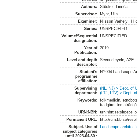
Authors:
Stöckel, Linnéa
Supervisor:
Myhr, Ulla
Examiner:
Nilsson Varhelyi, Hi
Series:
UNSPECIFIED
Volume/Sequential
UNSPECIFIED
designation:
Year of
2019
Publication:
Level and depth
Second cycle, A2E
descriptor:
Student's
NY004 Landscape Ar
programme
affiliation:
Supervising
(NL, NJ) > Dept. of
department:
(LTJ, LTV) > Dept. 
Keywords:
folkmedicin, etnobota
trädgård, tematrädgå
URN:NBN:
urn:nbn:se:slu:epsil
Permanent URL:
http://urn.kb.se/res
Subject. Use of
Landscape architect
subject categories
until 2023-04-30.: