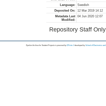
Language:
Swedish
Deposited On:
12 Mar 2019 14:12
Metadata Last
04 Jun 2020 12:07
Modified:
Repository Staff Onl
Epsilon Archive for Student Projects is
powored by
EPrints 3
developed by
School of Electronics an