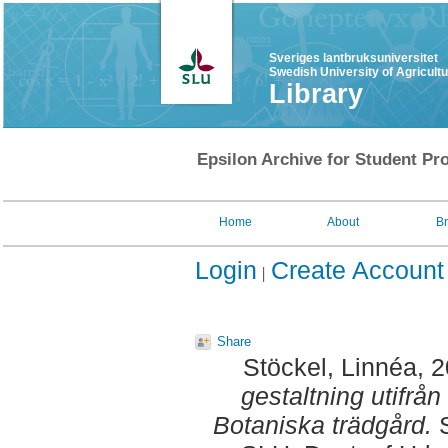
Sveriges lantbruksuniversitet
Swedish University of Agricult
Library
Epsilon Archive for Student Pro
Home
About
B
Login
Create Account
Share
Stöckel, Linnéa
, 
gestaltning utifrå
Botaniska trädgård.
S