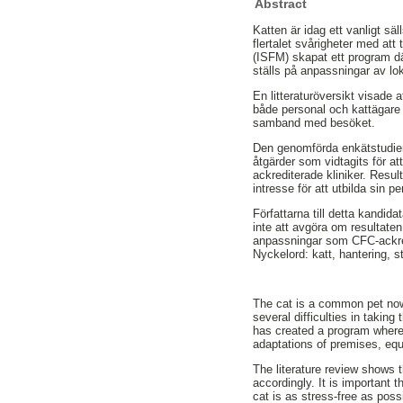
Abstract
Katten är idag ett vanligt sä
flertalet svårigheter med att 
(ISFM) skapat ett program där
ställs på anpassningar av lok
En litteraturöversikt visade a
både personal och kattägare h
samband med besöket.
Den genomförda enkätstudien 
åtgärder som vidtagits för a
ackrediterade kliniker. Resul
intresse för att utbilda sin 
Författarna till detta kandid
inte att avgöra om resultaten
anpassningar som CFC-ackred
Nyckelord: katt, hantering, 
The cat is a common pet nowa
several difficulties in taking
has created a program where
adaptations of premises, equ
The literature review shows 
accordingly. It is important t
cat is as stress-free as possi