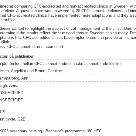
med at comparing CFC-accredited and non-accredited clinics in Sweden, wit
 the clinic. A questionnaire was answered by 20 CFC-accredited clinics and nin
e that CFC-accredited clinics have implemented more adaptations and they also
is subject.
thesis wanted to highlight the subject of cat management at the clinic. Due to 
determine if the results reflect the true conditions in Swedish clinics today. Desp
ptations that CFC-accredited clinics have implemented can provide an increase
clinic.
ess, CFC-accredited, non-accredited
tten på polikliniken
n jämförelse mellan CFC-ackrediterade och icke ackrediterade kliniker
llsten, Angelika
and
Braun, Caroline
ammarberg, Ann
ergh, Anna
NSPECIFIED
NSPECIFIED
019
irst cycle, G2E
K003 Veterinary Nursing - Bachelor's programme 180 HEC