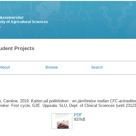
uksuniversitet
ity of Agricultural Sciences
y
udent Projects
About
Browse
Search
, Caroline
, 2019.
Katten på polikliniken : en jämförelse mellan CFC-ackredite
iniker.
First cycle, G2E. Uppsala: SLU, Dept. of Clinical Sciences (until 2312
PDF
937kB