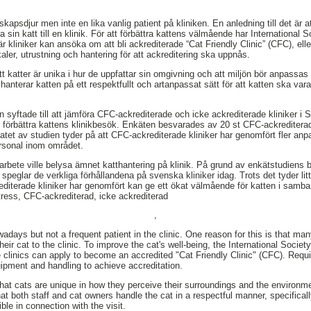
llskapsdjur men inte en lika vanlig patient på kliniken. En anledning till det är
ta sin katt till en klinik. För att förbättra kattens välmående har International 
 kliniker kan ansöka om att bli ackrediterade “Cat Friendly Clinic” (CFC), eller
aler, utrustning och hantering för att ackreditering ska uppnås.
tt katter är unika i hur de uppfattar sin omgivning och att miljön bör anpassas d
anterar katten på ett respektfullt och artanpassat sätt för att katten ska vara
syftade till att jämföra CFC-ackrediterade och icke ackrediterade kliniker i
tt förbättra kattens klinikbesök. Enkäten besvarades av 20 st CFC-ackrediterad
tatet av studien tyder på att CFC-ackrediterade kliniker har genomfört fler anp
personal inom området.
atarbete ville belysa ämnet katthantering på klinik. På grund av enkätstudiens
 speglar de verkliga förhållandena på svenska kliniker idag. Trots det tyder lit
iterade kliniker har genomfört kan ge ett ökat välmående för katten i samba
stress, CFC-ackrediterad, icke ackrediterad
,
days but not a frequent patient in the clinic. One reason for this is that ma
 their cat to the clinic. To improve the cat's well-being, the International Soci
 clinics can apply to become an accredited "Cat Friendly Clinic" (CFC). Requ
ipment and handling to achieve accreditation.
that cats are unique in how they perceive their surroundings and the environ
hat both staff and cat owners handle the cat in a respectful manner, specificall
ble in connection with the visit.