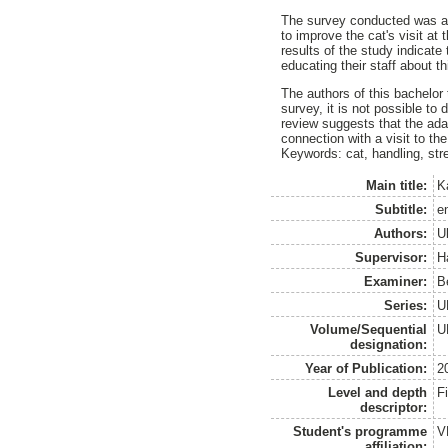
The survey conducted was ai
to improve the cat's visit at
results of the study indicat
educating their staff about th
The authors of this bachelor 
survey, it is not possible to 
review suggests that the ada
connection with a visit to the 
Keywords: cat, handling, str
Main title:
Ka
Subtitle:
e
Authors:
U
Supervisor:
H
Examiner:
B
Series:
U
Volume/Sequential
U
designation:
Year of Publication:
2
Level and depth
F
descriptor:
Student's programme
V
affiliation: