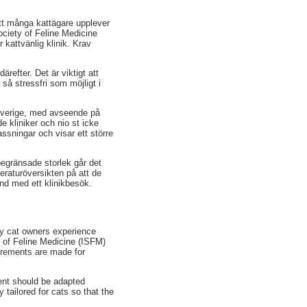
 att många kattägare upplever
Society of Feline Medicine
 kattvänlig klinik. Krav
ärefter. Det är viktigt att
 så stressfri som möjligt i
 Sverige, med avseende på
e kliniker och nio st icke
assningar och visar ett större
 begränsade storlek går det
teraturöversikten på att de
nd med ett klinikbesök.
ny cat owners experience
ety of Feline Medicine (ISFM)
irements are made for
ment should be adapted
y tailored for cats so that the