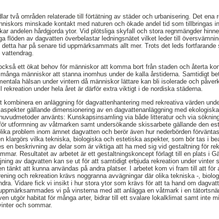
r två områden relaterade till förtätning av städer och urbanisering. Det ena r
nniskors minskade kontakt med naturen och ökade andel tid som tillbringas
kar andelen hårdgjorda ytor. Vid plötsliga skyfall och stora regnmängder hinner 
a flöden av dagvatten överbelastar ledningsnätet vilket leder till översvämni
detta har på senare tid uppmärksammats allt mer. Trots det leds fortfarande
h vattendrag.
 också ett ökat behov för människor att komma bort från staden och återta k
 många människor att stanna inomhus under de kalla årstiderna. Samtidigt bet
n mentala hälsan under vintern då människor lättare kan bli isolerade och påve
ll rekreation under hela året är därför extra viktigt i de nordiska städerna.
tt kombinera en anläggning för dagvattenhantering med rekreativa värden unde
 aspekter gällande dimensionering av en dagvattenanläggning med ekologisk
e huvudmetoder använts: Kunskapsinsamling via både litteratur och via sökning
nför utformning av våtmarken samt undersökande skissarbete gällande den es
r olika problem inom ämnet dagvatten och berör även hur nederbörden förvänt
ien klargörs vilka tekniska, biologiska och estetiska aspekter, som bör tas i b
s en beskrivning av delar som är viktiga att ha med sig vid gestaltning för re
mmar. Resultatet av arbetet är ett gestaltningskoncept förlagt till en plats i 
öjning av dagvatten kan se ut för att samtidigt erbjuda rekreation under vinte
 tänkt att kunna användas på andra platser. I arbetet kom vi fram till att för
ning och rekreation krävs noggranna avvägningar där olika tekniska -, biolog
andra. Vidare fick vi insikt i hur stora ytor som krävs för att ta hand om dagvatt
 uppmärksammades vi på vinsterna med att anlägga en våtmark i en tätortsnär
en utgör habitat för många arter, bidrar till ett svalare lokalklimat samt inte 
vinter och sommar.
,