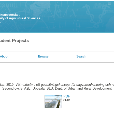
uksuniversitet
ity of Agricultural Sciences
y
udent Projects
About
Browse
Search
ias
, 2019.
Våtmarksliv : ett gestaltningskoncept för dagvattenhantering och r
Second cycle, A2E. Uppsala: SLU, Dept. of Urban and Rural Development
PDF
8MB