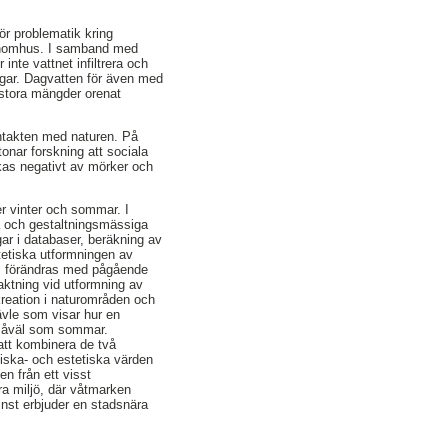
ör problematik kring
 inomhus. I samband med
inte vattnet infiltrera och
ngar. Dagvatten för även med
 stora mängder orenat
ontakten med naturen. På
onar forskning att sociala
rkas negativt av mörker och
r vinter och sommar. I
a och gestaltningsmässiga
ar i databaser, beräkning av
tetiska utformningen av
as förändras med pågående
eaktning vid utformning av
kreation i naturområden och
Gävle som visar hur en
r såväl som sommar.
 att kombinera de två
iska- och estetiska värden
en från ett visst
a miljö, där våtmarken
minst erbjuder en stadsnära