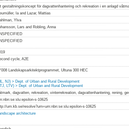
tt gestaltningskoncept för dagvattenhantering och rekreation i en anlagd våtm
eumüller, Ia
and
Lazar, Mattias
ahlman, Ylva
ohansson, Lars
and
Robling, Anna
NSPECIFIED
NSPECIFIED
019
econd cycle, A2E
Y008 Landskapsarkitektprogrammet, Ultuna 300 HEC
NL, NJ) > Dept. of Urban and Rural Development
LTJ, LTV) > Dept. of Urban and Rural Development
åtmark, dagvatten, rekreation, vinterrekreation, dagvattenhantering, rening, ge
rn:nbn:se:slu:epsilon-s-10625
ttp://urn.kb.se/resolve?urn=urn:nbn:se:slu:epsilon-s-10625
andscape architecture
wedish