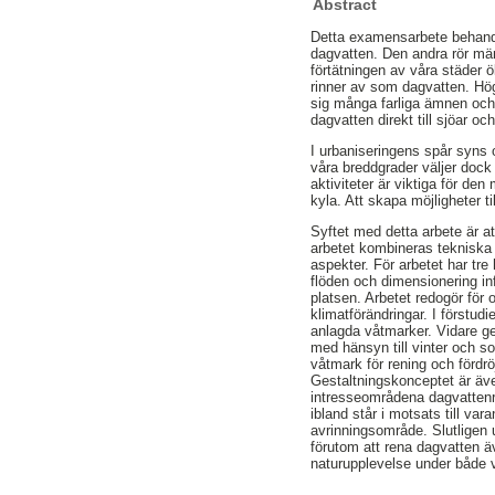
Abstract
Detta examensarbete behandla
dagvatten. Den andra rör mä
förtätningen av våra städer ö
rinner av som dagvatten. Hög
sig många farliga ämnen och 
dagvatten direkt till sjöar oc
I urbaniseringens spår syns
våra breddgrader väljer dock
aktiviteter är viktiga för de
kyla. Att skapa möjligheter ti
Syftet med detta arbete är a
arbetet kombineras tekniska
aspekter. För arbetet har tr
flöden och dimensionering i
platsen. Arbetet redogör fö
klimatförändringar. I förstud
anlagda våtmarker. Vidare ge
med hänsyn till vinter och so
våtmark för rening och fördr
Gestaltningskonceptet är även
intresseområdena dagvattenre
ibland står i motsats till var
avrinningsområde. Slutligen
förutom att rena dagvatten äv
naturupplevelse under både 