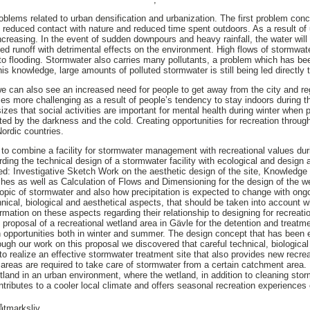
roblems related to urban densification and urbanization. The first problem con
 reduced contact with nature and reduced time spent outdoors. As a result of 
creasing. In the event of sudden downpours and heavy rainfall, the water will no
ed runoff with detrimental effects on the environment. High flows of stormwate
 to flooding. Stormwater also carries many pollutants, a problem which has b
is knowledge, large amounts of polluted stormwater is still being led directly
we can also see an increased need for people to get away from the city and reg
es more challenging as a result of people’s tendency to stay indoors during t
es that social activities are important for mental health during winter when 
ted by the darkness and the cold. Creating opportunities for recreation through
Nordic countries.
s to combine a facility for stormwater management with recreational values d
ing the technical design of a stormwater facility with ecological and design a
: Investigative Sketch Work on the aesthetic design of the site, Knowledge 
ches as well as Calculation of Flows and Dimensioning for the design of the 
topic of stormwater and also how precipitation is expected to change with on
chnical, biological and aesthetical aspects, that should be taken into account
ormation on these aspects regarding their relationship to designing for recreati
n proposal of a recreational wetland area in Gävle for the detention and treatm
n opportunities both in winter and summer. The design concept that has been e
ugh our work on this proposal we discovered that careful technical, biologica
to realize an effective stormwater treatment site that also provides new recre
 areas are required to take care of stormwater from a certain catchment area. 
tland in an urban environment, where the wetland, in addition to cleaning stor
tributes to a cooler local climate and offers seasonal recreation experiences c
åtmarksliv