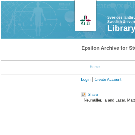
Sveriges lantbr
Swedish Univers
Librar
Epsilon Archive for St
Home
Login
Create Account
Share
Neumüller, Ia
and
Lazar, Matt