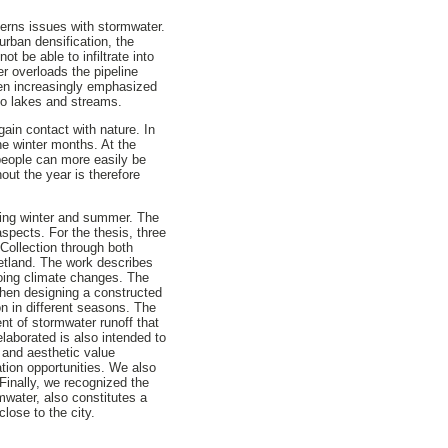
cerns issues with stormwater.
urban densification, the
t be able to infiltrate into
r overloads the pipeline
een increasingly emphasized
 to lakes and streams.
ain contact with nature. In
he winter months. At the
people can more easily be
out the year is therefore
uring winter and summer. The
spects. For the thesis, three
Collection through both
wetland. The work describes
going climate changes. The
 when designing a constructed
on in different seasons. The
ent of stormwater runoff that
laborated is also intended to
l and aesthetic value
ation opportunities. We also
Finally, we recognized the
mwater, also constitutes a
lose to the city.