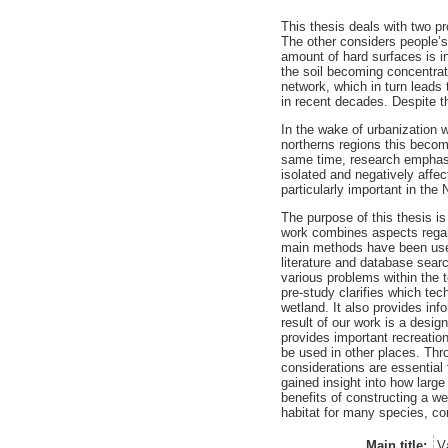
This thesis deals with two p
The other considers people’s
amount of hard surfaces is in
the soil becoming concentrat
network, which in turn leads
in recent decades. Despite th
In the wake of urbanization 
northerns regions this becom
same time, research emphasiz
isolated and negatively affec
particularly important in the 
The purpose of this thesis i
work combines aspects regard
main methods have been used
literature and database sear
various problems within the 
pre-study clarifies which te
wetland. It also provides inf
result of our work is a desig
provides important recreatio
be used in other places. Thro
considerations are essential 
gained insight into how large
benefits of constructing a we
habitat for many species, con
Main title:
V