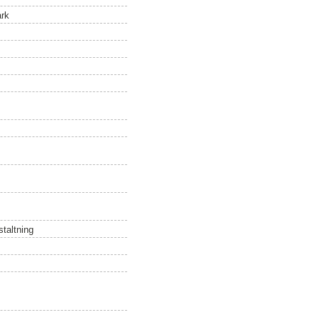
ark
staltning