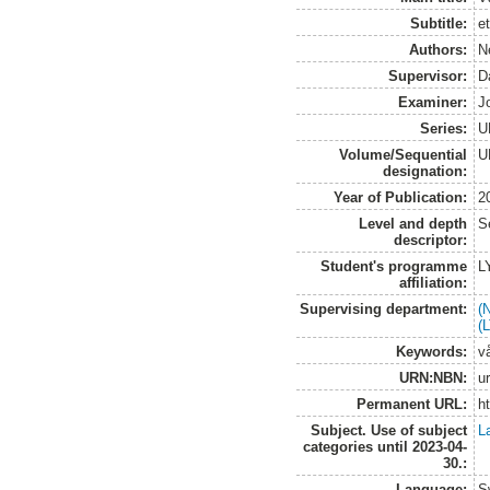
Subtitle:
e
Authors:
N
Supervisor:
D
Examiner:
J
Series:
U
Volume/Sequential
U
designation:
Year of Publication:
2
Level and depth
S
descriptor:
Student's programme
L
affiliation:
Supervising department:
(
(
Keywords:
v
URN:NBN:
u
Permanent URL:
h
Subject. Use of subject
L
categories until 2023-04-
30.:
Language:
S