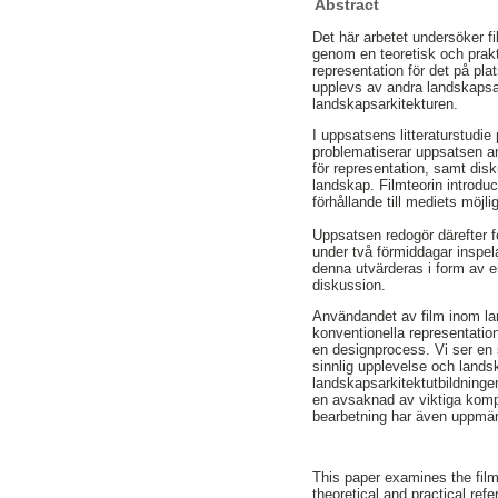
Abstract
Det här arbetet undersöker 
genom en teoretisk och pra
representation för det på pla
upplevs av andra landskapsar
landskapsarkitekturen.
I uppsatsens litteraturstudie
problematiserar uppsatsen an
för representation, samt disk
landskap. Filmteorin introd
förhållande till mediets möjl
Uppsatsen redogör därefter f
under två förmiddagar inspel
denna utvärderas i form av en
diskussion.
Användandet av film inom la
konventionella representatio
en designprocess. Vi ser en 
sinnlig upplevelse och lands
landskapsarkitektutbildning
en avsaknad av viktiga komp
bearbetning har även uppm
This paper examines the film
theoretical and practical re