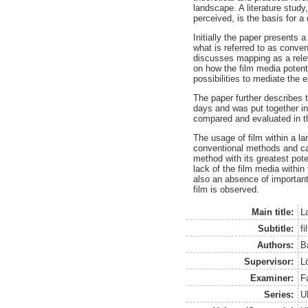
landscape. A literature study
perceived, is the basis for a
Initially the paper presents
what is referred to as conve
discusses mapping as a relev
on how the film media potenti
possibilities to mediate the 
The paper further describes 
days and was put together int
compared and evaluated in t
The usage of film within a l
conventional methods and can
method with its greatest pot
lack of the film media within
also an absence of important
film is observed.
Main title:
L
Subtitle:
f
Authors:
Ba
Supervisor:
Lö
Examiner:
F
Series:
U