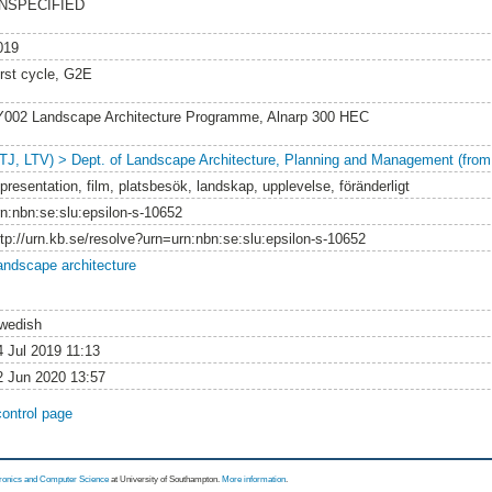
NSPECIFIED
019
irst cycle, G2E
Y002 Landscape Architecture Programme, Alnarp 300 HEC
LTJ, LTV) > Dept. of Landscape Architecture, Planning and Management (from
presentation, film, platsbesök, landskap, upplevelse, föränderligt
rn:nbn:se:slu:epsilon-s-10652
ttp://urn.kb.se/resolve?urn=urn:nbn:se:slu:epsilon-s-10652
andscape architecture
wedish
4 Jul 2019 11:13
2 Jun 2020 13:57
control page
tronics and Computer Science
at University of Southampton.
More information
.