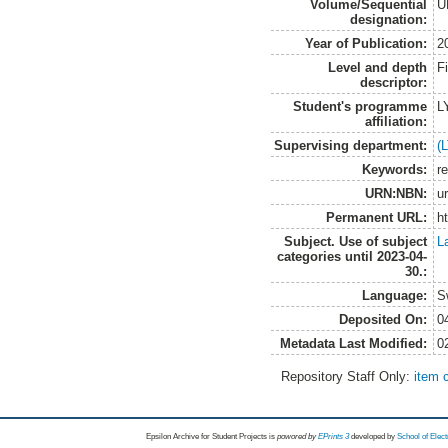
Volume/Sequential
U
designation:
Year of Publication:
2
Level and depth
F
descriptor:
Student's programme
L
affiliation:
Supervising department:
(
Keywords:
re
URN:NBN:
u
Permanent URL:
h
Subject. Use of subject
L
categories until 2023-04-
30.:
Language:
S
Deposited On:
0
Metadata Last Modified:
0
Repository Staff Only:
item 
Epsilon Archive for Student Projects is
powored by
EPrints 3
developed by
School of Elec