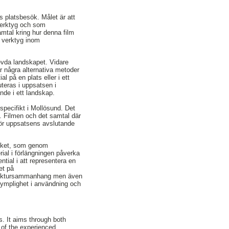
 platsbesök. Målet är att
verktyg och som
amtal kring hur denna film
m verktyg inom
levda landskapet. Vidare
r några alternativa metoder
l på en plats eller i ett
teras i uppsatsen i
nde i ett landskap.
specifikt i Mollösund. Det
m. Filmen och det samtal där
 för uppsatsens avslutande
söket, som genom
rial i förlängningen påverka
tial i att representera en
et på
kitektursammanhang men även
tymplighet i användning och
s. It aims through both
 of the experienced