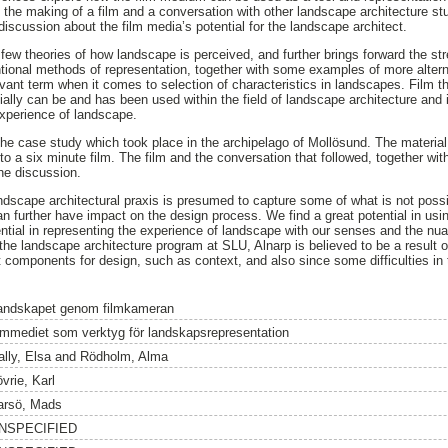
, the making of a film and a conversation with other landscape architecture st
 discussion about the film media’s potential for the landscape architect.
 a few theories of how landscape is perceived, and further brings forward the 
ntional methods of representation, together with some examples of more alter
ant term when it comes to selection of characteristics in landscapes. Film th
ally can be and has been used within the field of landscape architecture and is
experience of landscape.
the case study which took place in the archipelago of Mollösund. The materia
o a six minute film. The film and the conversation that followed, together with 
he discussion.
andscape architectural praxis is presumed to capture some of what is not possi
 further have impact on the design process. We find a great potential in us
ential in representing the experience of landscape with our senses and the n
 the landscape architecture program at SLU, Alnarp is believed to be a result o
 components for design, such as context, and also since some difficulties in 
andskapet genom filmkameran
ilmmediet som verktyg för landskapsrepresentation
lly, Elsa
and
Rödholm, Alma
vrie, Karl
arsö, Mads
NSPECIFIED