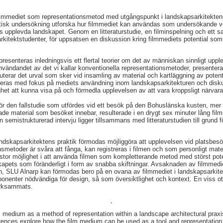
filmmediet som representationsmetod med utgångspunkt i landskapsarkitektens
ktisk undersökning utforska hur filmmediet kan användas som undersökande 
ts upplevda landskapet. Genom en litteraturstudie, en filminspelning och ett s
kitektstudenter, för uppsatsen en diskussion kring filmmediets potential so
 presenteras inledningsvis ett flertal teorier om det av människan sinnligt upp
vändandet av det vi kallar konventionella representationsmetoder, presentera
uterar det urval som sker vid insamling av material och kartläggning av potentia
uceras med fokus på mediets användning inom landskapsarkitekturen och disku
ighet att kunna visa på och förmedla upplevelsen av att vara kroppsligt närvara
ör den fallstudie som utfördes vid ett besök på den Bohuslänska kusten, mer 
ade material som besöket innebar, resulterade i en drygt sex minuter lång fil
 semistrukturerad intervju ligger tillsammans med litteraturstudien till grund
ndskapsarkitektens praktik förmodas möjliggöra att upplevelsen vid platsbe
nsmetoder är svåra att fånga, kan registreras i filmen och som personligt mate
stor möjlighet i att använda filmen som kompletterande metod med störst poten
kapets som föränderligt i form av snabba skiftningar. Avsaknaden av filmmedi
en, SLU Alnarp kan förmodas bero på en ovana av filmmediet i landskapsar
onenter nödvändiga för design, så som översiktlighet och kontext. En viss o
ärksammats.
,
 medium as a method of representation within a landscape architectural praxi
ferences explore how the film medium can be used as a tool and representation