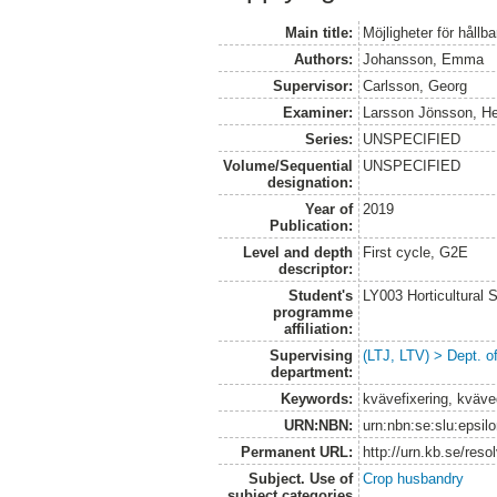
Main title:
Möjligheter för håll
Authors:
Johansson, Emma
Supervisor:
Carlsson, Georg
Examiner:
Larsson Jönsson, H
Series:
UNSPECIFIED
Volume/Sequential
UNSPECIFIED
designation:
Year of
2019
Publication:
Level and depth
First cycle, G2E
descriptor:
Student's
LY003 Horticultura
programme
affiliation:
Supervising
(LTJ, LTV) > Dept. 
department:
Keywords:
kvävefixering, kväved
URN:NBN:
urn:nbn:se:slu:epsil
Permanent URL:
http://urn.kb.se/res
Subject. Use of
Crop husbandry
subject categories