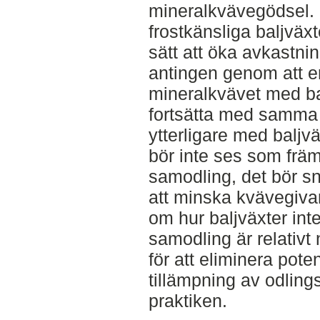
mineralkvävegödsel.
frostkänsliga baljväx
sätt att öka avkastni
antingen genom att er
mineralkvävet med bal
fortsätta med samma
ytterligare med balj
bör inte ses som främ
samodling, det bör sn
att minska kvävegiva
om hur baljväxter int
samodling är relativt 
för att eliminera pote
tillämpning av odling
praktiken.