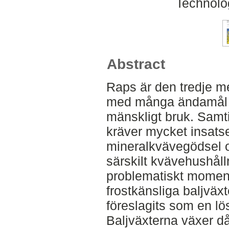
Technolo
Abstract
Raps är den tredje m
med många ändamål s
mänskligt bruk. Samt
kräver mycket insatse
mineralkvävegödsel oc
särskilt kvävehushåll
problematiskt momen
frostkänsliga baljväx
föreslagits som en l
Baljväxterna växer d