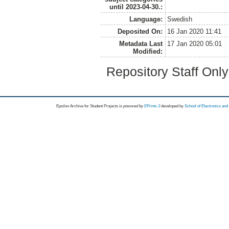
until 2023-04-30.:
Language:
Swedish
Deposited On:
16 Jan 2020 11:41
Metadata Last
17 Jan 2020 05:01
Modified:
Repository Staff Onl
Epsilon Archive for Student Projects is
powored by
EPrints 3
developed by
School of Electronics an