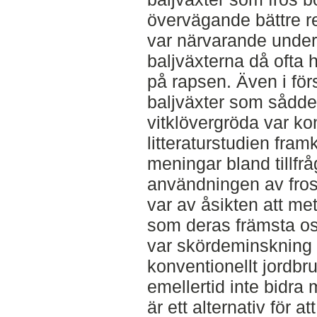
övervägande bättre re
var närvarande under
baljväxterna då ofta 
på rapsen. Även i för
baljväxter som såddes
vitklövergröda var ko
litteraturstudien fra
meningar bland tillf
användningen av fros
var av åsikten att me
som deras främsta o
var skördeminskning i 
konventionellt jordbr
emellertid inte bidra
är ett alternativ för at