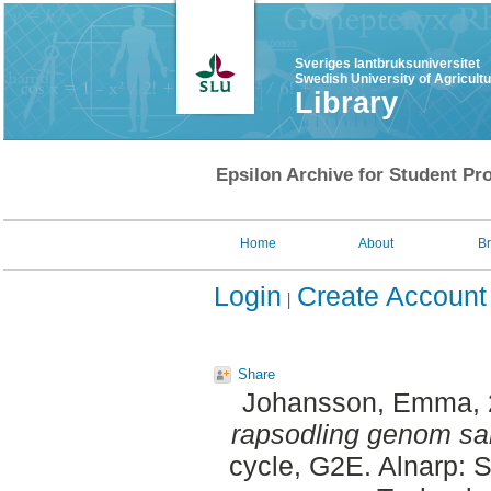
Sveriges lantbruksuniversitet
Swedish University of Agricult
Library
Epsilon Archive for Student Pro
Home
About
B
Login
Create Account
Share
Johansson, Emma
,
rapsodling genom sa
cycle, G2E. Alnarp: 