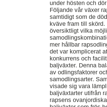
under hösten och dör 
Följande vår växer 
samtidigt som de död
kväve fram till skörd.
översiktligt vilka möjl
samodlingskombinatio
mer hållbar rapsodling
det var komplicerat a
konkurrens och facili
baljväxter. Denna b
av odlingsfaktorer oc
samodlingsarter. Sam
visade sig vara lämp
baljväxtarter utifrån 
rapsens ovanjordiska
baljväxter som frös b