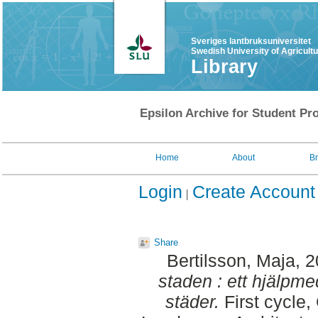
Sveriges lantbruksuniversitet
Swedish University of Agricult
Library
Epsilon Archive for Student Pro
Home
About
B
Login
Create Account
Share
Bertilsson, Maja
, 
staden : ett hjälpme
städer.
First cycle,