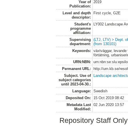
Year of
2019
Publication:
Level and depth
First cycle, G2E
descriptor:
Student's
LY002 Landscape Ar
programme
affiliation:
Supervising
(LTJ, LTV) > Dept. 
department:
(from 130101)
Keywords:
växtväggar, levande v
förtätning, urbanise
URN:NBN:
urn:nbn:se:slu:epsil
Permanent URL:
http://urn.kb.se/res
Subject. Use of
Landscape architect
subject categories
until 2023-04-30.:
Language:
Swedish
Deposited On:
15 Oct 2019 08:42
Metadata Last
02 Jun 2020 13:57
Modified:
Repository Staff Onl