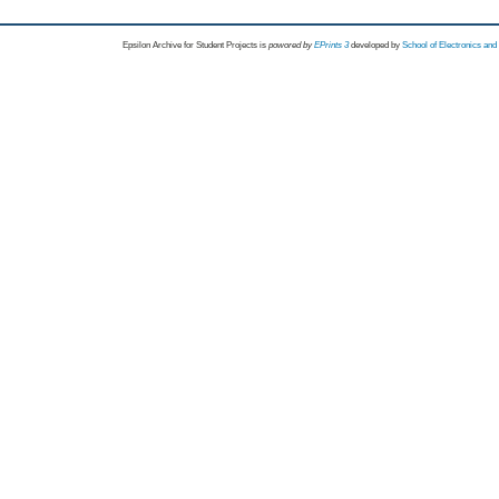
Epsilon Archive for Student Projects is
powored by
EPrints 3
developed by
School of Electronics an