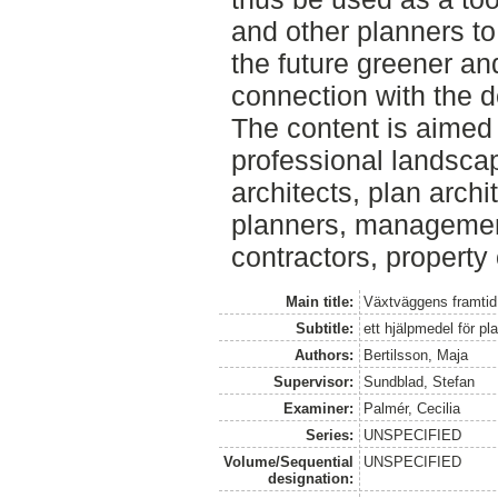
and other planners to
the future greener an
connection with the d
The content is aimed
professional landsca
architects, plan archi
planners, management
contractors, property
Main title:
Växtväggens framtid
Subtitle:
ett hjälpmedel för pl
Authors:
Bertilsson, Maja
Supervisor:
Sundblad, Stefan
Examiner:
Palmér, Cecilia
Series:
UNSPECIFIED
Volume/Sequential
UNSPECIFIED
designation: