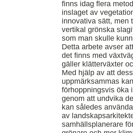
finns idag flera metod
inslaget av vegetati
innovativa sätt, men t
vertikal grönska slag
som man skulle kunna
Detta arbete avser at
det finns med växtvä
gäller klätterväxter 
Med hjälp av att des
uppmärksammas kan 
förhoppningsvis öka i
genom att undvika de
kan således användas
av landskapsarkitekt
samhällsplanerare för
grönare och mer kli