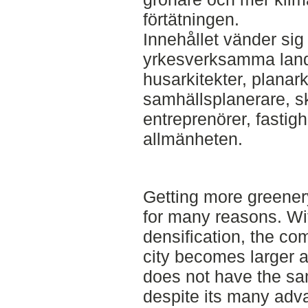
förtätningen.
Innehållet vänder sig 
yrkesverksamma land
husarkitekter, planar
samhällsplanerare, s
entreprenörer, fastig
allmänheten.
Getting more greenery 
for many reasons. Wi
densification, the com
city becomes larger 
does not have the sa
despite its many adva